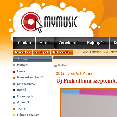
3422 zenekar 12339 letölt
Rovatok
Külföldi
Külföldi
Hazai
2012. július 5. |
Mtina
Koncertbeszámoló
Új Pink album szeptem
Lemezkritika
Interjú
Események
Gitársuli
TOP 5
Hónap zenekara