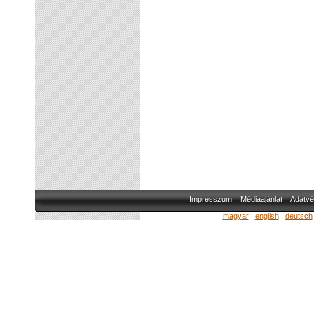
Impresszum
Médiaajánlat
Adatvé
magyar
|
english
|
deutsch