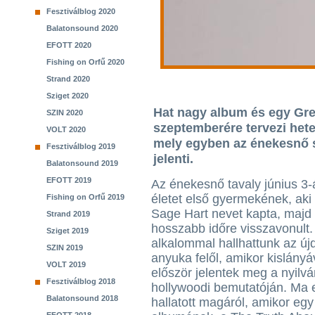
Fesztiválblog 2020
Balatonsound 2020
EFOTT 2020
Fishing on Orfű 2020
Strand 2020
Sziget 2020
Hat nagy album és egy Grea
SZIN 2020
szeptemberére tervezi het
VOLT 2020
mely egyben az énekesnő sz
Fesztiválblog 2019
jelenti.
Balatonsound 2019
EFOTT 2019
Az énekesnő tavaly június 3-
életet első gyermekének, aki
Fishing on Orfű 2019
Sage Hart nevet kapta, majd
Strand 2019
hosszabb időre visszavonult.
Sziget 2019
alkalommal hallhattunk az új
SZIN 2019
anyuka felől, amikor kislányáv
VOLT 2019
először jelentek meg a nyilv
Fesztiválblog 2018
hollywoodi bemutatóján. Ma e
Balatonsound 2018
hallatott magáról, amikor egy