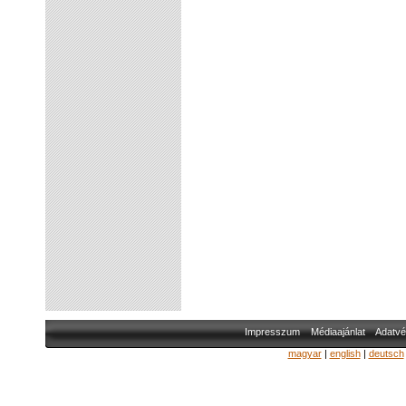
Impresszum
Médiaajánlat
Adatvé
magyar
|
english
|
deutsch