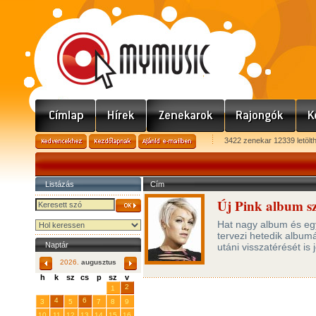
3422 zenekar 12339 letölt
Listázás
Cím
Új Pink album 
Hat nagy album és eg
tervezi hetedik albu
Naptár
utáni visszatérését is 
2026.
augusztus
h
k
sz
cs
p
sz
v
29
31
2
27
28
30
1
4
6
3
5
7
8
9
10
11
12
13
14
15
16