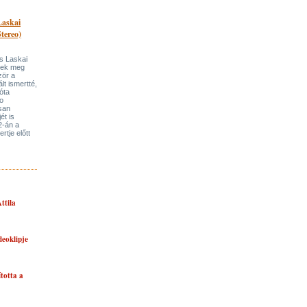
Laskai
tereo)
s Laskai
itek meg
zör a
lt ismertté,
óta
o
san
ét is
2-án a
rtje előtt
ttila
eoklipje
ította a