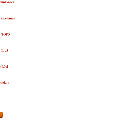
punk-rock
5 (Kelemen
zs TOP5
y Top5
 (Lóci
zenekar