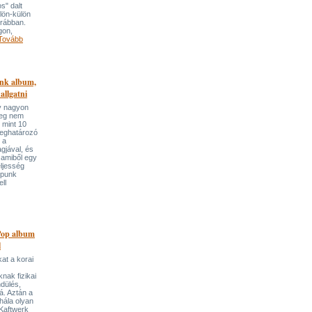
s" dalt
lön-külön
orábban.
gon,
Tovább
nk album,
allgatni
y nagyon
meg nem
, mint 10
meghatározó
 a
gjával, és
 amiből egy
eljesség
-punk
ll
Pop album
l
kat a korai
nak fizikai
dülés,
á. Aztán a
 hála olyan
 Kaftwerk