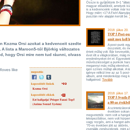
Össze is gyűjtöttünk 8+1 "állato
magyar előadóktól, amelyek kü
is a kedvenceink voltak már k
Hogy miért +1? A Fish! Alanyijo
pusztán név alapján került be.
2018. július 20.
TOP 5 Post-pu
amit meg kell h
n Kozma Orsi azokat a kedvenceit szedte
A post-punk eg
összetett, és 
 A lista a Maroon5-tól Björkig változatos
értett műfaj volt. Bár kevesebb
od, hogy Orsi mire nem tud ráunni, olvass
évet élt a világkorában, máig 
eredményeket ért el. Egyesitett
művésziességet a punkok hara
megannyi más műfaj elemével,
Moves like
igen színes műfajt alkottak. A t
megosztás
igénye nélkül íme az az 5 post
album, amit mindenképp meg ke
hallgatnod.
Tovább
kapcsolódó linkek
Kozma Orsi
2018. július 17.
kapcsolódó cikkek
TOP 5 Synth-
Ezt hallgatja! Prieger Fanni Top5
a 80-as évekbő
(Anima Sound System)
A szintetizátoro
években sokan
megvetették: nem volt a hangok
leképeződése, nem volt húrpen
vagy rezgés, ami a hangot adn
’70-es években jött az áttörés,
zseniális zenészeknek, mint a