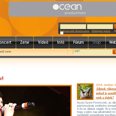
Felhasználó létrehozása
Elfelejtett jelszó
Meg
hető zene
p5
2018. október 4
Állatok világn
neked is eszed
ezek a dalok?
Assisi Szent Ferencnek, az áll
patrónusának emlékére ünnepl
4-én az állatok napját. Át is túr
hogy a jeles nap alkalmából mi 
megfelelő ünneplésbe kezdhes