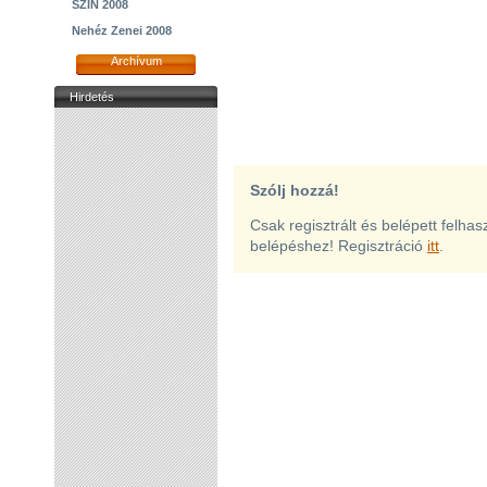
SZIN 2008
Nehéz Zenei 2008
Archívum
Hirdetés
Szólj hozzá!
Csak regisztrált és belépett felha
belépéshez! Regisztráció
itt
.