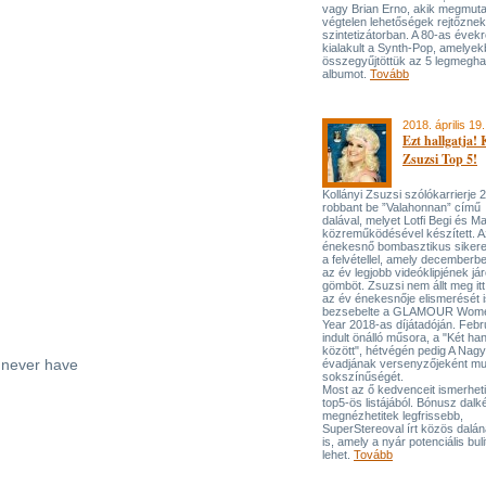
vagy Brian Erno, akik megmuta
végtelen lehetőségek rejtőznek
szintetizátorban. A 80-as évekr
kialakult a Synth-Pop, amelyek
összegyűjtöttük az 5 legmegh
albumot.
Tovább
2018. április 19.
Ezt hallgatja! 
Zsuzsi Top 5!
Kollányi Zsuzsi szólókarrierje
robbant be ”Valahonnan” című
dalával, melyet Lotfi Begi és M
közreműködésével készített. A
énekesnő bombasztikus sikerek
a felvétellel, amely decemberb
az év legjobb videóklipjének j
gömböt. Zsuzsi nem állt meg itt
az év énekesnője elismerését i
bezsebelte a GLAMOUR Women
Year 2018-as díjátadóján. Feb
indult önálló műsora, a "Két ha
között", hétvégén pedig A Nagy
 never have
évadjának versenyzőjeként mu
sokszínűségét.
Most az ő kedvenceit ismerhet
top5-ös listájából. Bónusz dalk
megnézhetitek legfrissebb,
SuperStereoval írt közös dalána
is, amely a nyár potenciális buli
lehet.
Tovább