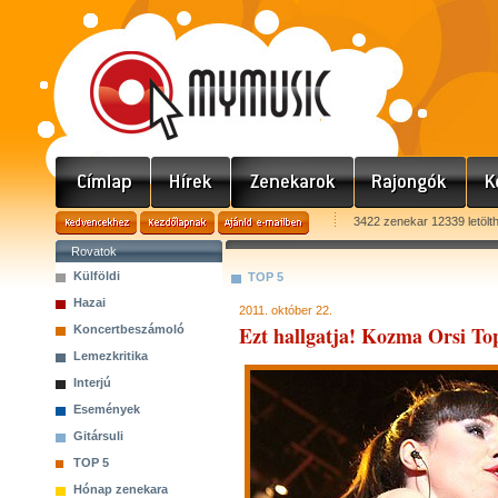
3422 zenekar 12339 letölt
Rovatok
Külföldi
TOP 5
Hazai
2011. október 22.
Ezt hallgatja! Kozma Orsi To
Koncertbeszámoló
Lemezkritika
Interjú
Események
Gitársuli
TOP 5
Hónap zenekara