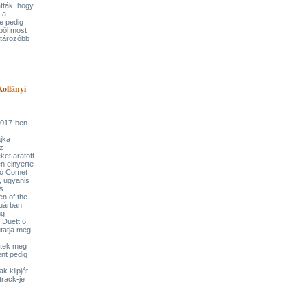
tták, hogy
 a
e pedig
ből most
atározóbb
Kollányi
 2017-ben
ajka
z
et aratott
en elnyerte
áró Comet
, ugyanis
s
 of the
ruárban
ng
 Duett 6.
tatja meg
itek meg
ént pedig
k klipjét
track-je