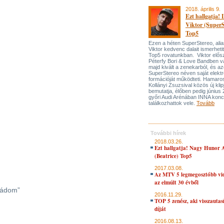
2018. április 9.
Ezt hallgatja! 
Viktor (SuperS
Top5
Ezen a héten SuperStereo, alia
Viktor kedvenc dalait ismerhet
Top5 rovatunkban. Viktor elős
Péterfy Bori & Love Bandben vá
majd kivált a zenekarból, és az
SuperStereo néven saját elektr
formációját működteti. Hamaro
Kollányi Zsuzsival közös új klipj
bemutatja, élőben pedig június 
győri Audi Arénában INNA konce
találkozhattok vele.
Tovább
További hírek
2018.03.26.
Ezt hallgatja! Nagy Hunor A
(Beatrice) Top5
2017.03.08.
Az MTV 5 legmegosztóbb vid
az elmúlt 30 évből
imádom”
2016.11.29.
TOP 5 zenész, aki visszautas
díját
2016.08.13.