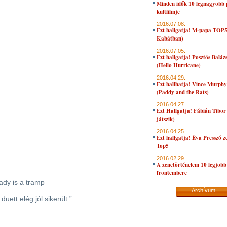
Minden idők 10 legnagyobb 
kultfilmje
2016.07.08.
Ezt hallgatja! M-papa TOP
Kabátban)
2016.07.05.
Ezt hallgatja! Posztós Balá
(Hello Hurricane)
2016.04.29.
Ezt hallhatja! Vince Murph
(Paddy and the Rats)
2016.04.27.
Ezt Hallgatja! Fábián Tibor
játszik)
2016.04.25.
Ezt hallgatja! Éva Presszó 
Top5
2016.02.29.
A zenetörténelem 10 legjobb
frontembere
lady is a tramp
Archívum
uett elég jól sikerült.”