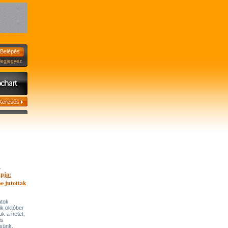
jegyez
.
apja:
be jutottak
atok
ik október
tuk a netet,
is
sünk.