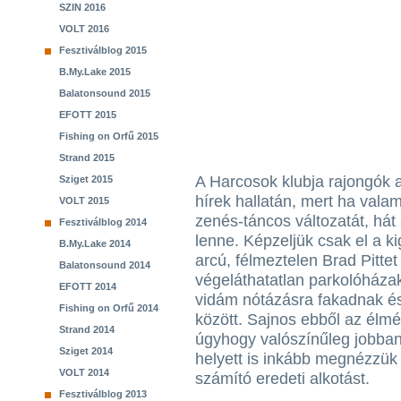
SZIN 2016
VOLT 2016
Fesztiválblog 2015
B.My.Lake 2015
Balatonsound 2015
EFOTT 2015
Fishing on Orfű 2015
Strand 2015
A Harcosok klubja rajongók az
Sziget 2015
hírek hallatán, mert ha vala
VOLT 2015
zenés-táncos változatát, hát
Fesztiválblog 2014
lenne. Képzeljük csak el a k
B.My.Lake 2014
arcú, félmeztelen Brad Pittet
Balatonsound 2014
végeláthatatlan parkolóház
EFOTT 2014
vidám nótázásra fakadnak é
Fishing on Orfű 2014
között. Sajnos ebből az élm
Strand 2014
úgyhogy valószínűleg jobban 
Sziget 2014
helyett is inkább megnézzük
VOLT 2014
számító eredeti alkotást.
Fesztiválblog 2013