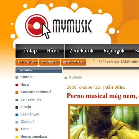
3422 zenekar 12339 letölt
Rovatok
Külföldi
Külföldi
Hazai
2008. október 25. |
Sári Júlia
Koncertbeszámoló
Porno musical még nem, de
Lemezkritika
Interjú
Események
Gitársuli
TOP 5
Hónap zenekara