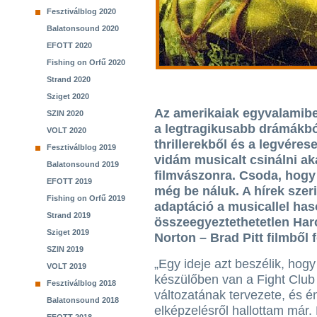
Fesztiválblog 2020
Balatonsound 2020
EFOTT 2020
Fishing on Orfű 2020
Strand 2020
Sziget 2020
Az amerikaiak egyvalamib
SZIN 2020
a legtragikusabb drámákbó
VOLT 2020
thrillerekből és a legvére
Fesztiválblog 2019
vidám musicalt csinálni ak
Balatonsound 2019
filmvászonra. Csoda, hogy
EFOTT 2019
még be náluk. A hírek szeri
Fishing on Orfű 2019
adaptáció a musicallel has
Strand 2019
összeegyeztethetetlen Ha
Sziget 2019
Norton – Brad Pitt filmből 
SZIN 2019
„Egy ideje azt beszélik, hog
VOLT 2019
készülőben van a Fight Club
Fesztiválblog 2018
változatának tervezete, és én
Balatonsound 2018
elképzelésről hallottam már.