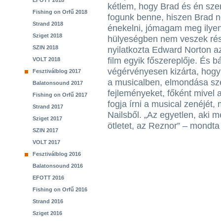
EFOTT 2018
kétlem, hogy Brad és én sze
Fishing on Orfű 2018
fogunk benne, hiszen Brad 
Strand 2018
énekelni, jómagam meg ilye
Sziget 2018
hülyeségben nem veszek rés
SZIN 2018
nyilatkozta Edward Norton a
film egyik főszereplője. És bá
VOLT 2018
végérvényesen kizárta, hog
Fesztiválblog 2017
a musicalben, elmondása sze
Balatonsound 2017
fejleményeket, főként mivel 
Fishing on Orfű 2017
fogja írni a musical zenéjét,
Strand 2017
Nailsből. „Az egyetlen, aki m
Sziget 2017
ötletet, az Reznor” – mondta
SZIN 2017
VOLT 2017
Fesztiválblog 2016
Balatonsound 2016
EFOTT 2016
Fishing on Orfű 2016
Strand 2016
Sziget 2016