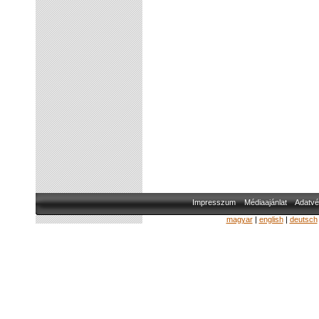
Impresszum
Médiaajánlat
Adatvé
magyar
|
english
|
deutsch