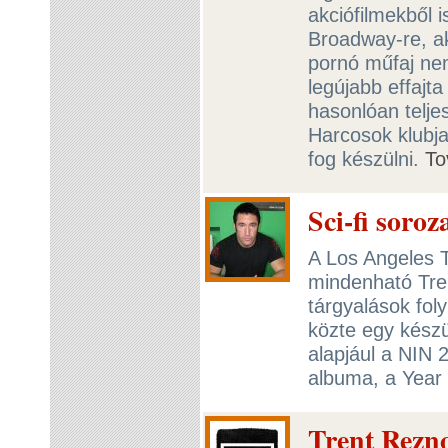
akciófilmekből 
Broadway-re, a
pornó műfaj nem
legújabb effajta
hasonlóan telj
Harcosok klubja
fog készülni.
To
Sci-fi soro
A Los Angeles T
mindenható Tre
tárgyalások fo
közte egy készü
alapjául a NIN 
albuma, a Year
Trent Rezn