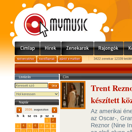
3422 zenekar 12339 letölt
Listázás
Cím
Trent Rezno
készített k
Naptár
Az amerikai én
2026.
augusztus
h
k
sz
cs
p
sz
v
az Oscar-, Gra
29
31
2
27
28
30
1
Reznor (Nine Inc
4
6
3
5
7
8
9
10
11
12
13
14
15
16