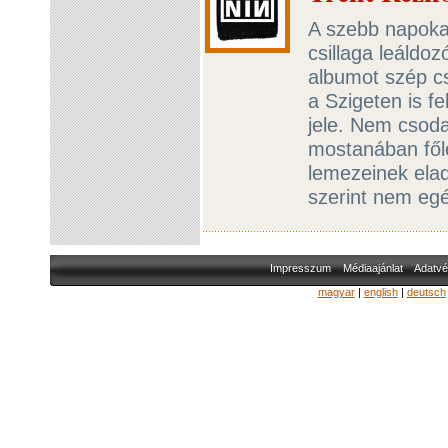
A szebb napokat 
csillaga leáldoz
albumot szép cs
a Szigeten is fe
jele. Nem csoda
mostanában fől
lemezeinek elad
szerint nem egé
Impresszum
Médiaajánlat
Adatvé
magyar
|
english
|
deutsch