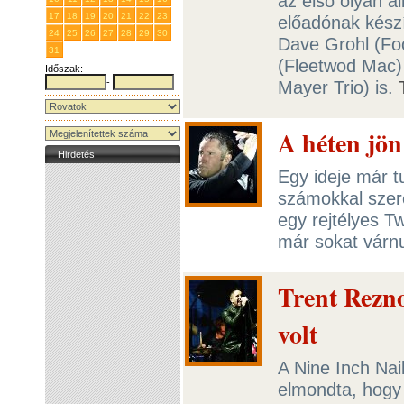
az első olyan 
17
18
19
20
21
22
23
előadónak készí
24
25
26
27
28
29
30
Dave Grohl (Fo
31
1
2
3
4
5
6
(Fleetwod Mac)
Időszak:
-
Mayer Trio) is.
A héten jön
Hirdetés
Egy ideje már tu
számokkal szer
egy rejtélyes Tw
már sokat várn
Trent Rezn
volt
A Nine Inch Nai
elmondta, hogy 