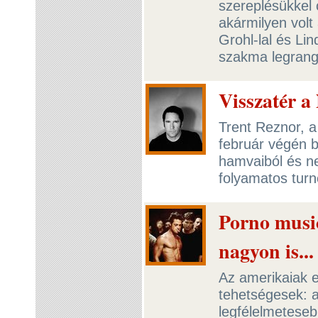
szereplésükkel 
akármilyen vol
Grohl-lal és Li
szakma legran
Visszatér a
Trent Reznor, a 
február végén b
hamvaiból és ne
folyamatos turn
Porno music
nagyon is...
Az amerikaiak 
tehetségesek: a
legfélelmeteseb