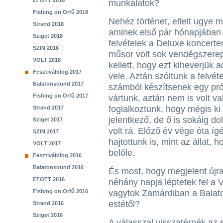
EFOTT 2018
munkálatok?
Fishing on Orfű 2018
Nehéz történet, eltelt ugye m
Strand 2018
aminek első pár hónapjában e
Sziget 2018
felvételek a Deluxe koncert
SZIN 2018
műsor volt sok vendégszere
VOLT 2018
kellett, hogy ezt kiheverjük 
Fesztiválblog 2017
vele. Aztán szóltunk a felvé
Balatonsound 2017
számból készítsenek egy pró
Fishing on Orfű 2017
vártunk, aztán nem is volt va
foglalkoztunk, hogy mégis ki 
Strand 2017
jelentkező, de ő is sokáig d
Sziget 2017
volt rá. Előző év vége óta íg
SZIN 2017
hajtottunk is, mint az állat, 
VOLT 2017
belőle.
Fesztiválblog 2016
Balatonsound 2016
És most, hogy megjelent újra 
EFOTT 2016
néhány napja léptetek fel a V
Fishing on Orfű 2016
vagytok Zamárdiban a Balato
estétől?
Strand 2016
Sziget 2016
A válasszal visszatérnék az e