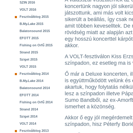
SZIN 2016
koncertünk nagyon jól sikerül
VOLT 2016
játszottunk, ami más volt kic
Fesztiválblog 2015
sikerült a beállás, így csak 
B.My.Lake 2015
amit többen keveselltek. De 
Balatonsound 2015
rövidség miatt az alapján az
egy hosszú koncerttel kárpót
EFOTT 2015
akkor.
Fishing on Orfű 2015
Strand 2015
A VOLT-fesztiválon Kiss Erzs
Sziget 2015
színpadon, ez esetleg ma is
VOLT 2015
Ő már a Deluxe koncerten, i
Fesztiválblog 2014
is együttműködött velünk és 
B.My.Lake 2014
akartuk, hogy folytatás nélkü
Balatonsound 2014
lesz a színpadon illetve Pápai
EFOTT 2014
Sumo Bandből, az ex-Amorfból
Fishing on Orfű 2014
ismerhet a közönség.
Strand 2014
Sziget 2014
Akkor ő egy jól megérdemelt
színpadon, hisz Péterfy Bori
VOLT 2014
Fesztiválblog 2013