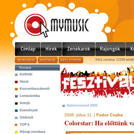
3422 zenekar 12339 letölt
Rovatok
Külföldi
Hazai
Koncertbeszámoló
Lemezkritika
Interjú
Balatonsound 2008
Események
2008. július 11. |
Fodor Csaba
Gitársuli
Colorstar: Ha előttünk va
TOP 5
Hónap zenekara