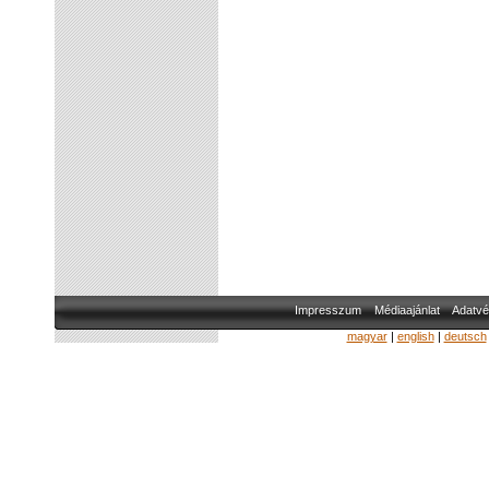
Impresszum
Médiaajánlat
Adatvé
magyar
|
english
|
deutsch