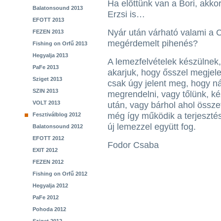
Ha előttünk van a Bori, akkor
Balatonsound 2013
Erzsi is…
EFOTT 2013
Nyár után várható valami a Co
FEZEN 2013
megérdemelt pihenés?
Fishing on Orfű 2013
Hegyalja 2013
A lemezfelvételek készülnek,
PaFe 2013
akarjuk, hogy ősszel megjel
Sziget 2013
csak úgy jelent meg, hogy ná
SZIN 2013
megrendelni, vagy tőlünk, ké
VOLT 2013
után, vagy bárhol ahol össz
még így működik a terjesztés
Fesztiválblog 2012
új lemezzel együtt fog.
Balatonsound 2012
EFOTT 2012
Fodor Csaba
EXIT 2012
FEZEN 2012
Fishing on Orfű 2012
Hegyalja 2012
PaFe 2012
Pohoda 2012