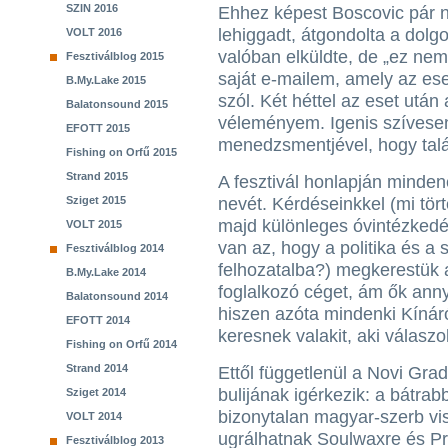
SZIN 2016
Ehhez képest Boscovic pár na
lehiggadt, átgondolta a dolgo
VOLT 2016
valóban elküldte, de „ez nem 
Fesztiválblog 2015
saját e-mailem, amely az e
B.My.Lake 2015
szól. Két héttel az eset utá
Balatonsound 2015
véleményem. Igenis szívesen
EFOTT 2015
menedzsmentjével, hogy talá
Fishing on Orfű 2015
Strand 2015
A fesztivál honlapján minden
Sziget 2015
nevét. Kérdéseinkkel (mi tör
majd különleges óvintézkedése
VOLT 2015
van az, hogy a politika és a 
Fesztiválblog 2014
felhozatalba?) megkerestük 
B.My.Lake 2014
foglalkozó céget, ám ők anny
Balatonsound 2014
hiszen azóta mindenki Kínáról
EFOTT 2014
keresnek valakit, aki válaszol
Fishing on Orfű 2014
Strand 2014
Ettől függetlenül a Novi Grad
bulijának igérkezik: a bátrab
Sziget 2014
bizonytalan magyar-szerb vi
VOLT 2014
ugrálhatnak Soulwaxre és P
Fesztiválblog 2013