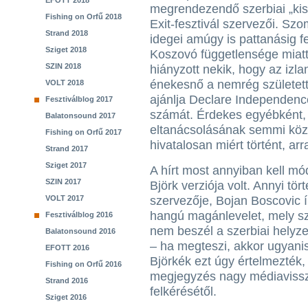
EFOTT 2018
megrendezendő szerbiai „kiss
Fishing on Orfű 2018
Exit-fesztivál szervezői. Sz
Strand 2018
idegei amúgy is pattanásig f
Sziget 2018
Koszovó függetlensége miatt
SZIN 2018
hiányzott nekik, hogy az izla
énekesnő a nemrég születet
VOLT 2018
ajánlja Declare Independen
Fesztiválblog 2017
számát. Érdekes egyébként, ho
Balatonsound 2017
eltanácsolásának semmi köze
Fishing on Orfű 2017
hivatalosan miért történt, arr
Strand 2017
Sziget 2017
A hírt most annyiban kell mód
SZIN 2017
Björk verziója volt. Annyi tör
VOLT 2017
szervezője, Bojan Boscovic í
hangú magánlevelet, mely sz
Fesztiválblog 2016
nem beszél a szerbiai helyze
Balatonsound 2016
– ha megteszi, akkor ugyanis
EFOTT 2016
Björkék ezt úgy értelmezték,
Fishing on Orfű 2016
megjegyzés nagy médiavisszh
Strand 2016
felkérésétől.
Sziget 2016