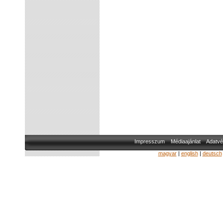
Impresszum
Médiaajánlat
Adatvé
magyar
|
english
|
deutsch