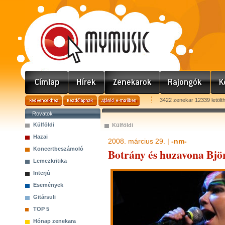
3422 zenekar 12339 letölt
Rovatok
Külföldi
Külföldi
Hazai
2008. március 29. |
-nm-
Koncertbeszámoló
Botrány és huzavona Bjö
Lemezkritika
Interjú
Események
Gitársuli
TOP 5
Hónap zenekara