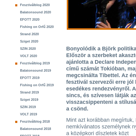
Fesztiválblog 2020
Balatonsound 2020
EFOTT 2020
Fishing on Orfű 2020
Strand 2020
Sziget 2020
Bonyolódik a Björk politika
SZIN 2020
Először a szerbeket akaszt
VOLT 2020
ajánlotta a Declare Indepe
Fesztiválblog 2019
című számát Tokióban, maj
Balatonsound 2019
megcsinálta Tibettel. Az én
EFOTT 2019
fesztivál szervezői erre jól 
Fishing on Orfű 2019
esedékes rendezvényről. A 
Strand 2019
sincs, és szívesen látják az
Sziget 2019
visszacsippenteni a stílu
SZIN 2019
a csönd.
VOLT 2019
Mint azt korábban megírtuk, 
Fesztiválblog 2018
nemkívánatos személynek nyi
Balatonsound 2018
a középkori díszletek közt