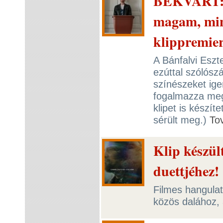
BEKVART: K
magam, mint
klippremie
A Bánfalvi Esz
ezúttal szólósz
színészeket ige
fogalmazza meg 
klipet is készít
sérült meg.)
To
Klip készül
duettjéhez!
Filmes hangulat
közös dalához,