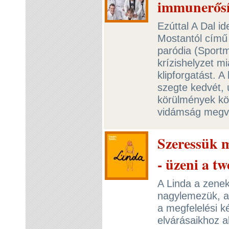
immunerősít
Ezúttal A Dal i
Mostantól című 
paródia (Sportm
krízishelyzet mi
klipforgatást.
szegte kedvét, 
körülmények közö
vidámság megvá
Szeressük 
- üzeni a tw
A Linda a zenek
nagylemezük, a 
a megfelelési k
elvárásaikhoz 