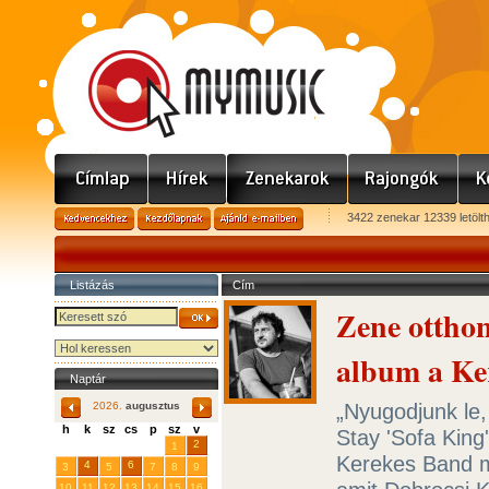
3422 zenekar 12339 letölt
Listázás
Cím
Zene ottho
album a Ke
Naptár
„Nyugodjunk le
2026.
augusztus
h
k
sz
cs
p
sz
v
Stay 'Sofa King
29
31
2
27
28
30
1
Kerekes Band m
4
6
3
5
7
8
9
10
11
12
13
14
15
16