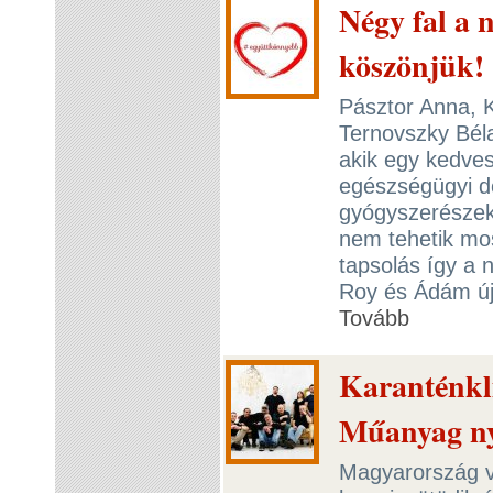
Négy fal a 
köszönjük!
Pásztor Anna, K
Ternovszky Bél
akik egy kedve
egészségügyi d
gyógyszerészek
nem tehetik mo
tapsolás így a n
Roy és Ádám új,
Tovább
Karanténkl
Műanyag n
Magyarország v