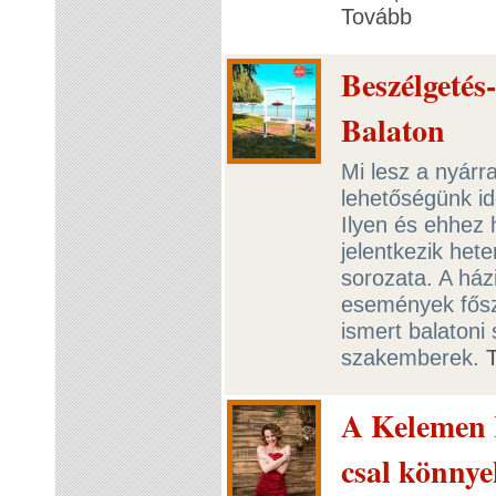
Tovább
Beszélgetés
Balaton
Mi lesz a nyárr
lehetőségünk id
Ilyen és ehhez 
jelentkezik he
sorozata. A ház
események fősz
ismert balatoni
szakemberek.
A Kelemen 
csal könny