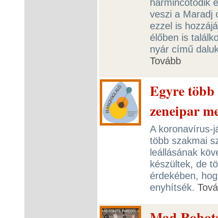
harmincötödik 
veszi a Maradj 
ezzel is hozzá
élőben is talá
nyár című dalukh
Tovább
Egyre több 
zeneipar m
A koronavírus-j
több szakmai sz
leállásának kö
készültek, de t
érdekében, hogy
enyhítsék.
Tov
Mad Robots 