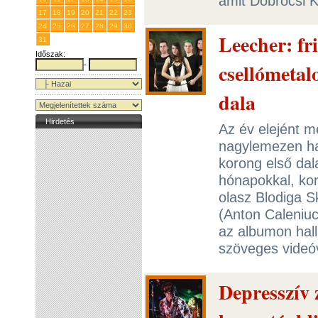
amit Dobrocsi K
17
18
19
20
21
22
23
24
25
26
27
28
29
30
Leecher: fri
31
1
2
3
4
5
6
Időszak:
csellómetal
-
dala
Hirdetés
Az év elejént m
nagylemezen hal
korong első dal
hónapokkal, kora
olasz Blodiga S
(Anton Caleniuc
az albumon hall
szöveges videó
Depresszív 