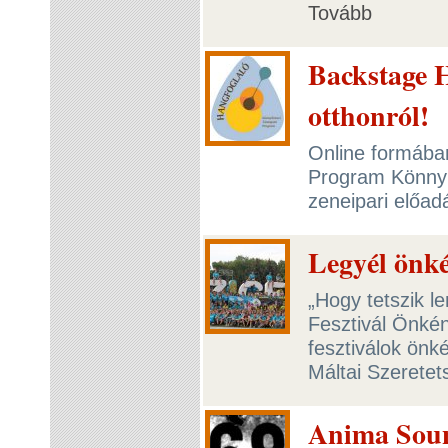
Tovább
Backstage 
otthonról!
Online formában
Program Könny
zeneipari előad
Legyél önk
„Hogy tetszik l
Fesztivál Önké
fesztiválok önk
Máltai Szeretet
Anima Soun