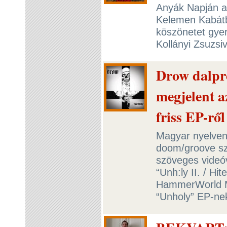
Anyák Napján a
Kelemen Kabátb
köszönetet gye
Kollányi Zsuzsi
Drow dalpre
megjelent az
friss EP-ről
Magyar nyelven,
doom/groove szó
szöveges videóv
“Unh:ly II. / Hit
HammerWorld M
“Unholy” EP-ne