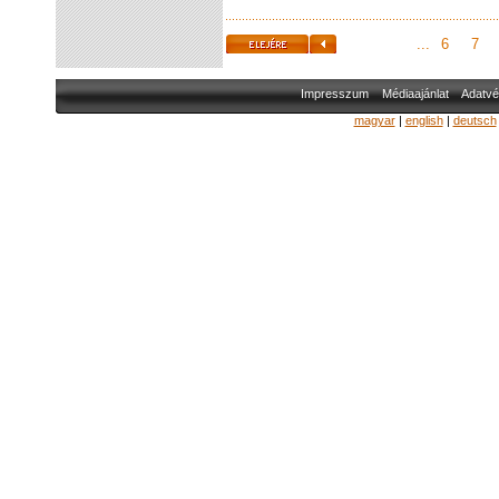
...
6
7
Impresszum
Médiaajánlat
Adatvé
magyar
|
english
|
deutsch