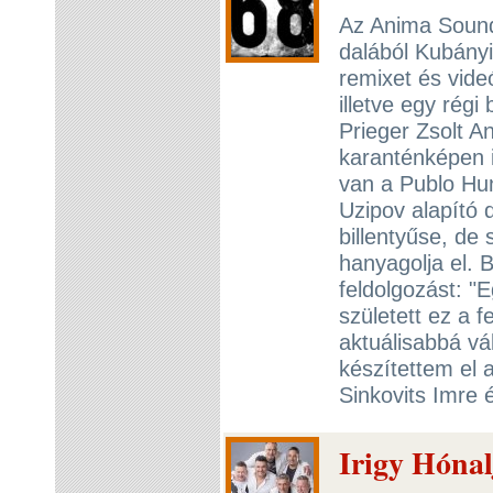
Az Anima Sound
dalából Kubányi
remixet és vide
illetve egy rég
Prieger Zsolt A
karanténképen i
van a Publo Hu
Uzipov alapító
billentyűse, de 
hanyagolja el. 
feldolgozást: "
született ez a 
aktuálisabbá vál
készítettem el 
Sinkovits Imre
Irigy Hónal