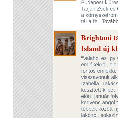
Budapest kiürese
Tarján Zsófi és
a környezetromb
tárja fel.
Továb
Brightoni t
Island új kl
“Valahol ez így 
emlékekről, ele
fontos emlékké 
visszavonult a
Izabella, Takác
készített klipe
előtt, január fo
kedvenc angol t
többek között n
lakóiról, sokszí