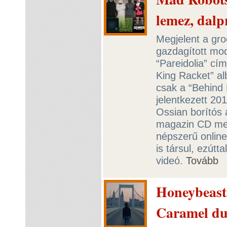
lemez, dalpr
Megjelent a gro
gazdagított mo
“Pareidolia” cím
King Racket” al
csak a “Behind 
jelentkezett 20
Ossian borítós 
magazin CD mell
népszerű online
is társul, ezútta
videó.
Tovább
Honeybeast 
Caramel due