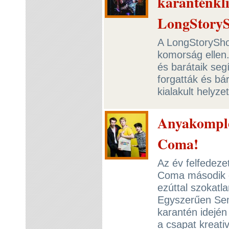
karanténkli
LongStoryS
A LongStoryShor
komorság ellen.
és barátaik seg
forgatták és bá
kialakult helyz
Anyakompl
Coma!
Az év felfedeze
Coma második d
ezúttal szokatl
Egyszerűen Sem
karantén idején 
a csapat kreati