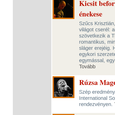
Kicsit befo
énekese
Szűcs Krisztiá
világot cserél: 
szövetkezik a 
romantikus, min
sláger erejéig.
egykori szerzet
egymással, egy
Tovább
Rúzsa Magd
Szép eredmények
International S
rendezvényen.