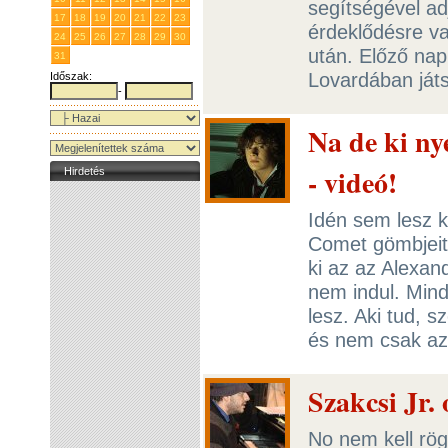
segítségével ad
17
18
19
20
21
22
23
érdeklődésre va
24
25
26
27
28
29
30
után. Előző nap
31
1
2
3
4
5
6
Lovardában ját
Időszak:
-
Na de ki n
- videó!
Hirdetés
Idén sem lesz k
Comet gömbjeit.
ki az az Alexan
nem indul. Min
lesz. Aki tud, 
és nem csak az
Szakcsi Jr. o
No nem kell rög