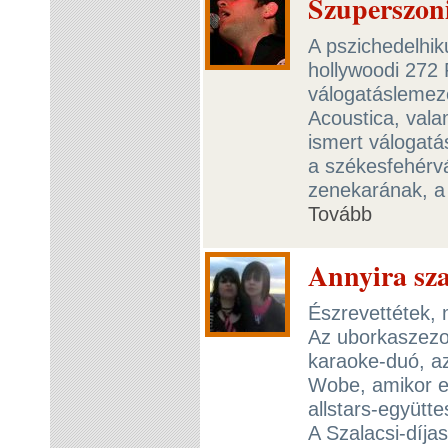
Szuperszoni
A pszichedelhik
hollywoodi 272 
válogatáslemeze
Acoustica, valam
ismert válogatá
a székesfehérvá
zenekarának, a 
Tovább
Annyira sza
Észrevettétek,
Az uborkaszezo
karaoke-duó, a
Wobe, amikor eg
allstars-együtt
A Szalacsi-díja