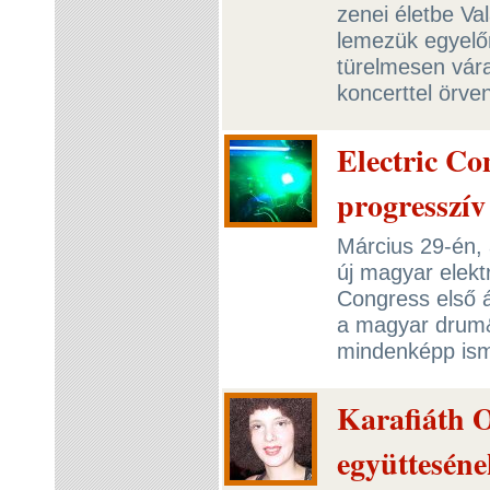
zenei életbe Va
lemezük egyelő
türelmesen vára
koncerttel örve
Electric Co
progresszív
Március 29-én, 
új magyar elektr
Congress első á
a magyar drum&
mindenképp ism
Karafiáth O
együtteséne