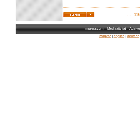
...
11
Impresszum
Médiaajánlat
Adatvé
magyar
|
english
|
deutsch