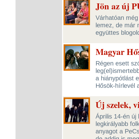
Jön az új P
Várhatóan még á
lemez, de már 
együttes blogol
Magyar Hő
Régen esett sz
leg(el)ismerteb
a hiánypótlást 
Hősök-hírlevél 
Új szelek, 
Április 14-én új
legkirályabb fol
anyagot a PeCs
de addig is meg