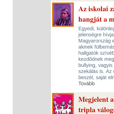
Az iskolai z
hangját a m
Egyedi, különl
jelenségre hívj
Magyarország e
akinek fülbemás
hallgatók szívé
kezdődnek meg,
bullying, vagyi
szekálás is. A
beszél, saját el
Tovább
Megjelent a
tripla válo