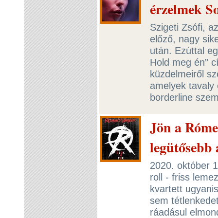
érzelmek So
Szigeti Zsófi, 
előző, nagy sik
után. Ezúttal e
Hold meg én” cí
küzdelmeiről szó
amelyek tavaly 
borderline szem
Jön a Róme
legütősebb
2020. október 1
roll - friss lem
kvartett ugyani
sem tétlenkedet
ráadásul elmond