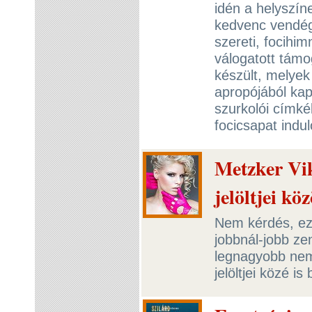
idén a helyszín
kedvenc vendégl
szereti, focihi
válogatott támo
készült, melyek
apropójából ka
szurkolói címké
focicsapat indu
Metzker Vi
jelöltjei köz
Nem kérdés, ez 
jobbnál-jobb ze
legnagyobb nem
jelöltjei közé i