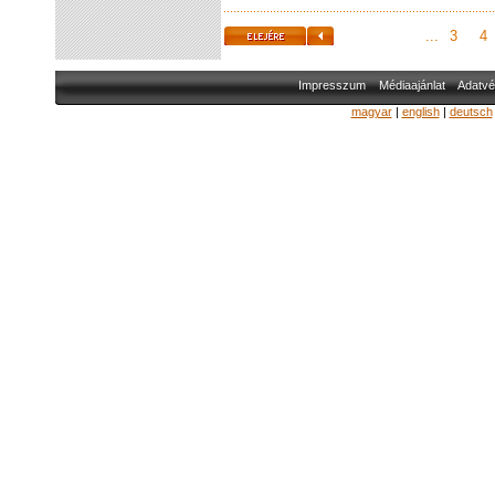
...
3
4
Impresszum
Médiaajánlat
Adatvé
magyar
|
english
|
deutsch