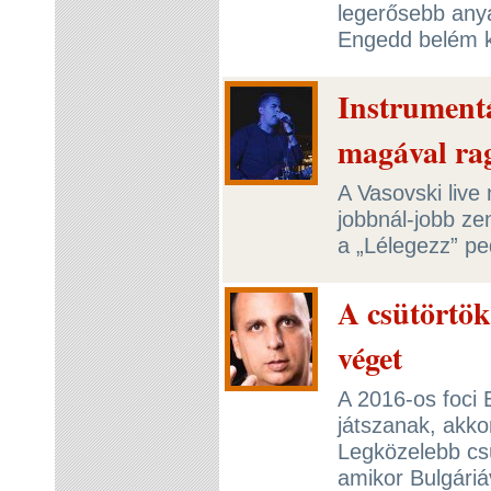
legerősebb any
Engedd belém 
Instrumentá
magával ra
A Vasovski live
jobbnál-jobb zen
a „Lélegezz” pe
A csütörtök
véget
A 2016-os foci 
játszanak, akko
Legközelebb csü
amikor Bulgári