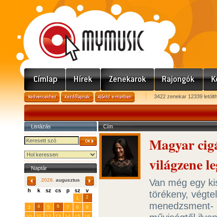
3422 zenekar 12339 letölt
Listázás
Cím
Magyar cigá
világzene l
Naptár
Van még egy ki
2026.
augusztus
h
k
sz
cs
p
sz
v
törékeny, végte
29
31
2
27
28
30
1
menedzsment- é
4
6
3
5
7
8
9
10
11
12
13
14
15
16