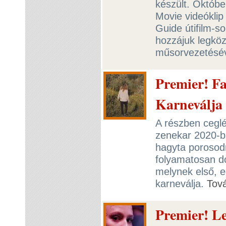
készült. Októb
Movie videóklip
Guide útifilm-s
hozzájuk legköze
műsorvezetésé
Premier! Fa
Karneválja
A részben ceglé
zenekar 2020-ba
hagyta porosodn
folyamatosan d
melynek első, 
karneválja.
Tov
Premier! Le