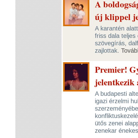
A boldogság
új klippel 
A karantén alat
friss dala telj
szövegírás, dalf
zajlottak.
Továb
Premier! Gy
jelentkezi
A budapesti alt
igazi érzelmi hu
szerzeményében
konfliktuskeze
ütős zenei alap
zenekar énekes