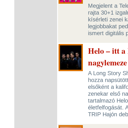
Megjelent a Tel
rajta 30+1 izga
kísérleti zenei
legjobbakat ped
ismert digitális
Helo – itt a
nagylemeze
A Long Story Sh
hozza napsütött
elsőként a kalif
zenekar első n
tartalmazó Helo
életfelfogását.
TRIP Hajón deb