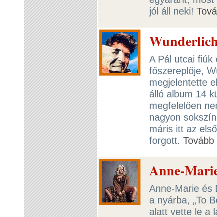
jól áll neki!
Tov
Wunderlich 
A Pál utcai fiú
főszereplője, W
megjelentette e
álló album 14 kü
megfelelően ne
nagyon sokszínű
máris itt az els
forgott.
Tovább
Anne-Marie 
Anne-Marie és 
a nyárba, „To 
alatt vette le a