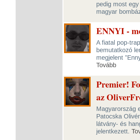
pedig most egy 
magyar bombáz
ENNYI - me
A fiatal pop-tra
bemutatkozó le
megjelent "Ennyi
Tovább
Premier! F
az OliverF
Magyarország e
Patocska Olivé
látvány- és han
jelentkezett.
To