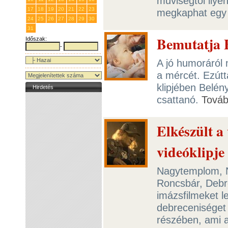
műviségtől ilye
17
18
19
20
21
22
23
megkaphat egy 
24
25
26
27
28
29
30
31
1
2
3
4
5
6
Bemutatja 
Időszak:
-
A jó humoráról 
a mércét. Ezútt
klipjében Belén
Hirdetés
csattanó.
Tová
Elkészült a
videóklipje
Nagytemplom, 
Roncsbár, Debr
imázsfilmeket l
debreceniséget 
részében, ami a