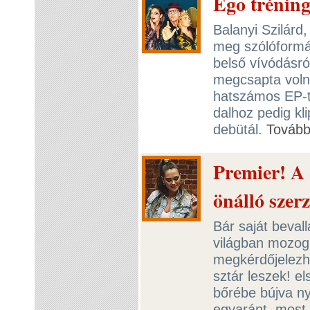
Ego tréning
Balanyi Szilárd,
meg szólóformác
belső vívódásró
megcsapta voln
hatszámos EP-t 
dalhoz pedig kl
debütál.
Továb
Premier! A 
önálló szer
Bár saját beval
világban mozog,
megkérdőjelezh
sztár leszek! e
bőrébe bújva ny
egyaránt, most 