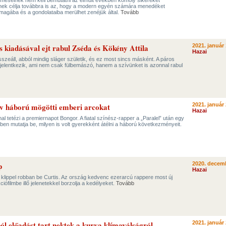
lmeseinek nem kell bemutatni az elmúlt években komoly sikereket
nek célja továbbra is az, hogy a modern egyén számára menedéket
magába és a gondolataiba merülhet zenéjük által.
Tovább
 kiadásával ejt rabul Zséda és Kökény Attila
2021. január 
Hazai
szeáll, abból mindig sláger születik, és ez most sincs másként. A páros
 jelentkezik, ami nem csak fülbemászó, hanem a szívünket is azonnal rabul
áv háború mögötti emberi arcokat
2021. január 
Hazai
l tetézi a premiernapot Bongor. A fiatal színész-rapper a „Paralel” után egy
lben mutatja be, milyen is volt gyerekként átélni a háború következményeit.
p
2020. decemb
Hazai
i klippel robban be Curtis. Az ország kedvenc ezerarcú rappere most új
ófilmbe illő jelenetekkel borzolja a kedélyeket.
Tovább
ól előadást tart nektek a kurva klímaválságról
2021. január 