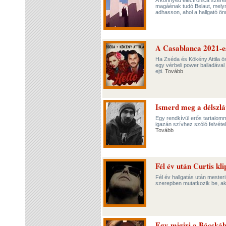
A könnyed electronica szere
magáénak tudó Belaut, mely
adhasson, ahol a hallgató ön
A Casablanca 2021-es
Ha Zséda és Kökény Attila ös
egy vérbeli power balladával
ejti.
Tovább
Ismerd meg a délszl
Egy rendkívül erős tartalomma
igazán szívhez szóló felvéte
Tovább
Fél év után Curtis kli
Fél év hallgatás után mester
szerepben mutatkozik be, akci
Egy migiri a Bácskáb