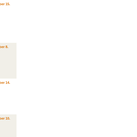
er 15.
er 8.
er 14.
er 10.