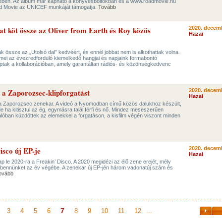
ében. Az album már kapható a könyvesboltokban és a www.roadmovie.hu
oad Movie az UNICEF munkáját támogatja.
Tovább
t köt össze az Oliver from Earth és Roy közös
2020. decemb
Hazai
ak össze az „Utolsó dal” kedvéért, és ennél jobbat nem is alkothattak volna.
emei az évezredforduló kiemelkedő hangjai és napjaink formabontó
aptak a kollaborációban, amely garantáltan rádiós- és közönségkedvenc
a a Zaporozsec-klipforgatást
2020. decemb
Hazai
et a Zaporozsec zenekar. A videó a Nyomodban című közös dalukhoz készült,
e ha kitisztul az ég, egymásra talál férfi és nő. Mindez meseszerűen
lóban küzdöttek az elemekkel a forgatáson, a kisfilm végén viszont minden
isco új EP-je
2020. decemb
Hazai
 le 2020-ra a Freakin’ Disco. A 2020 megidézi az élő zene erejét, mély
 bennünket az év végébe. A zenekar új EP-jén három vadonatúj szám és
ovább
7
3
4
5
6
8
9
10
11
12
...