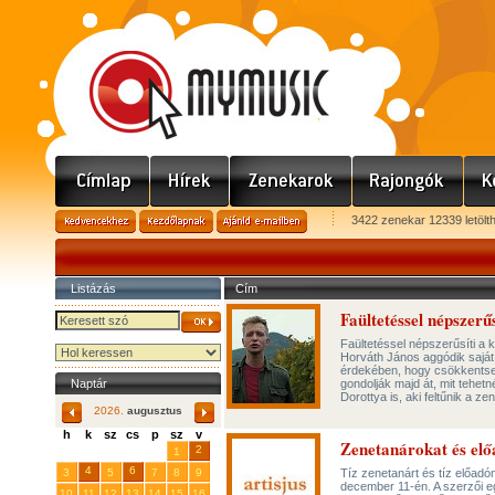
3422 zenekar 12339 letölt
Listázás
Cím
Faültetéssel népszerű
Faültetéssel népszerűsíti a 
Horváth János aggódik saját
érdekében, hogy csökkentse ö
Naptár
gondolják majd át, mit tehet
Dorottya is, aki feltűnik a ze
2026.
augusztus
h
k
sz
cs
p
sz
v
Zenetanárokat és elő
29
31
2
27
28
30
1
4
6
3
5
7
8
9
Tíz zenetanárt és tíz előadó
december 11-én. A szerzői e
10
11
12
13
14
15
16