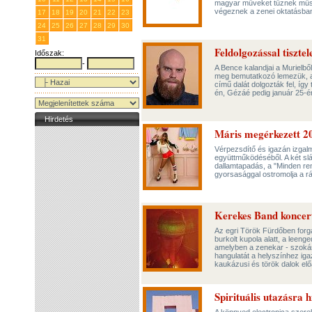
magyar műveket tűznek műsor
végeznek a zenei oktatásba
17
18
19
20
21
22
23
24
25
26
27
28
29
30
31
1
2
3
4
5
6
Feldolgozással tiszte
Időszak:
-
A Bence kalandjai a Murielbő
meg bemutatkozó lemezük, 
című dalát dolgozták fel, íg
én, Gézáé pedig január 25-é
Hirdetés
Máris megérkezett 20
Vérpezsdítő és igazán izga
együttműködéséből. A két slá
dallamtapadás, a "Minden ren
gyorsasággal ostromolja a rá
Kerekes Band koncert
Az egri Török Fürdőben forga
burkolt kupola alatt, a leen
amelyben a zenekar - szokásá
hangulatát a helyszínhez igaz
kaukázusi és török dalok el
Spirituális utazásra 