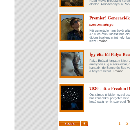
Road Movie produkció keret
oldalon. A kiadvánnyal a R
Premier! Generációka
szerzeménye
Két generáció nagyágyúi állt
A ’90-es évek klasszikus el
újdonságai egyaránt helyt k
lesz!
Tovább
Így élte túl Palya Be
Palya Beával forgatott klip
amelyben zúg a sors-vihar, d
hangzik, de Bence és Bea va
a helyére került.
Tovább
2020 - itt a Freakin D
Ötszámos új kislemezzel csap
basszusokkal pörgetve bele
kettő saját remix szerepel.
T
1
2