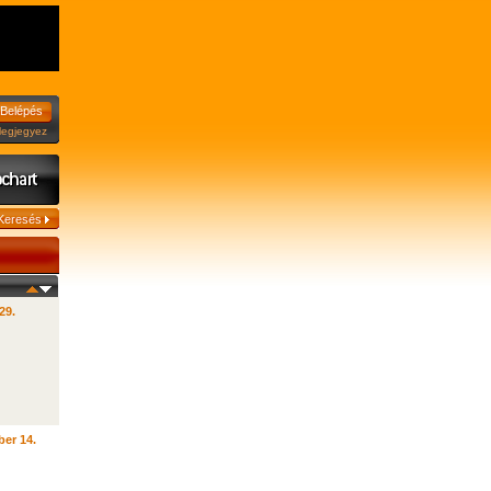
jegyez
29.
er 14.