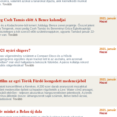
ukra, valamint azokat a tanárokat díjazta, akik kiemelkedő munkát
n.
Tovább
leg Cseh Tamás előtt A Bence kalandjai
2021. január 
Hazai
l és a Kodachrome-ból ismert Jobbágy Bence zenei projektje. Ősszel jelent
a Tengerek, most pedig Cseh Tamás és Bereményi Géza Égboltsapkájú
y tisztelegve a két szerző előtt születésnapjukon, ugyanis Tamásé január 22-
n van.
Tovább
21 nyári slágere?
2021. január 
Hazai
lmas végeredmény született a Compact Disco és a Hősök
gergyáros együttes olyan tracket tett le az asztalra, ami azonnali
dben" már első hallgatásra bekúszik fülünkbe. A páros kollabja rekord
diós slágerlistákat!
Tovább
film az egri Török Fürdő leengedett medencéjéből
2021. január 
Hazai
tott koncertfilmet a Kerekes. A 200 ezer darab aranyozott mozaikkal
gedett medencébe épített színpadon rögzítették a Live: Water című anyagot,
tól eltérően - teljesen akusztikus hangszerelésben jelentkezik. A zenék
ítva állították össze: áthangszerelt saját számok, illetve belső-ázsiai,
őadásával.
Tovább
hív minket a Belau új dala
2021. január 
Hazai