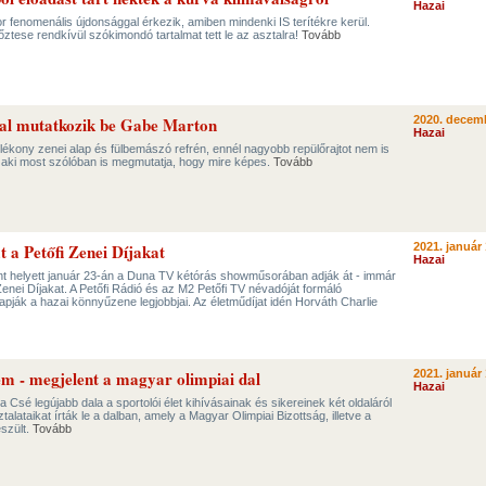
Hazai
 fenomenális újdonsággal érkezik, amiben mindenki IS terítékre kerül.
ztese rendkívül szókimondó tartalmat tett le az asztalra!
Tovább
al mutatkozik be Gabe Marton
2020. decemb
Hazai
ékony zenei alap és fülbemászó refrén, ennél nagyobb repülőrajtot nem is
 aki most szólóban is megmutatja, hogy mire képes.
Tovább
 a Petőfi Zenei Díjakat
2021. január 
Hazai
t helyett január 23-án a Duna TV kétórás showműsorában adják át - immár
Zenei Díjakat. A Petőfi Rádió és az M2 Petőfi TV névadóját formáló
pják a hazai könnyűzene legjobbjai. Az életműdíjat idén Horváth Charlie
m - megjelent a magyar olimpiai dal
2021. január 
Hazai
Csé legújabb dala a sportolói élet kihívásainak és sikereinek két oldaláról
talataikat írták le a dalban, amely a Magyar Olimpiai Bizottság, illetve a
szült.
Tovább