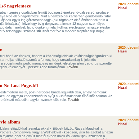
első nagylemeze
2020. decemb
Hazai
iában, zenész családban felnőtt budapesti énekesnő-dalszerző, producer
a Noé első nagylemeze. Mint a nemzetközi karrierben gondolkodó fiatal,
ójának egyik legígéretesebb tagja (aki rögtön az első évében felkerült a
ánlólistájára), közel egy évig dolgozott a lemez 12 nagyon személyes
ágú dalán, melyek lágy, időnként melankolikus electropop hangszerelésbe
atív felhanggal, számos stílusból merítve a modern traptől a trip-hopig.
je
2020. decemb
Hazai
rel hódít az énekes, hanem a közösségi oldalak valótlanságát figurázza ki
gram-díjas előadó számára fontos, hogy társadalmilag is jelentős
a social média pedig manapság mindenki életében jelen vagy, így szerette
fejteni véleményét - persze zene formájában.
Tovább
 a No Last Page-től
2020. decemb
Hazai
pesti modern metal, post-hardcore banda legújabb dala, amely nemcsak
sze, de egyfajta kapaszkodót is nyújt a kilátástalannak tűnő időszakban. Az
őre érkező második nagylemezének előszele.
Tovább
vie album
2020. decemb
Hazai
dalon, előadókkal, zenekarokkal - többek között Rúzsa Magdival, a
others Companyval vagy a Wellhelloval - közösen, járja be azokat a hazai
a tájakat, ahol az elmúlt másfél évben dalok és videoklipek születtek a