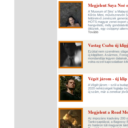
Megjelent Saya Noé 
A ’Museum of Sins’ a Malays
Kőrös Mimi, művésznevén Say
feltörekvő zenészek generáci
HOTS magyar zenei export aj
hangvételű, mély gondolatvil
öltöztek, egy csöppnyi altern
Tovább
Vastag Csaba új klip
Ezúttal nem szerelmes sláger
új klipjében. A sármos, Fono
mondandója legyen dalainak, 
volna ezzel kapcsolatban ki
Végét járom - új klip
A Végét járom – szól a buda
2020 nehézségeit foglalja ös
új szám, már a zenekar jöv
Megjelent a Road Mo
Az impozáns kiadvány 200 ol
Tankcsapdával, a Bagossy Br
és határon túli magyarok lakt