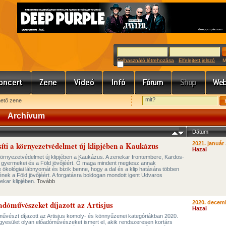
Felhasználó létrehozása
Elfelejtett jelszó
Meg
hető zene
Archívum
Dátum
síti a környezetvédelmet új klipjében a Kaukázus
2021. január 
Hazai
környezetvédelmet új klipjében a Kaukázus. A zenekar frontembere, Kardos-
 gyermekei és a Föld jövőjéért. Ő maga mindent megtesz annak
kológiai lábnyomát és bízik benne, hogy a dal és a klip hatására többen
nének a Föld jövőjéért. A forgatásra boldogan mondott igent Udvaros
nekar klipjében.
Tovább
adóművészeket díjazott az Artisjus
2020. decemb
Hazai
művészt díjazott az Artisjus komoly- és könnyűzenei kategóriákban 2020.
gyesület olyan előadóművészeket ismert el, akik rendszeresen kortárs