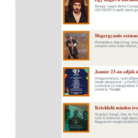
Bongor, vagyis Berta Csongor
VIGYÁZAT! A rapID talent győ
Slágergyanús számm
Romantikus dalszöveg, simul
vehetett volna Gabe Marton,
Január 23-án adják át
A hagyományos, nyári időpon
ötödik alkalommal - a Petőfi 
szobrokat 12 kategóriában ka
veheti át.
Tovább
Kétoldalú minden ére
Szakács Gergő, Diaz és Fura 
szól. A zenészek saját tapasz
Magyarock megbízásából ké