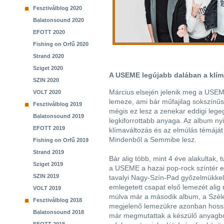
Fesztiválblog 2020
Balatonsound 2020
EFOTT 2020
Fishing on Orfű 2020
Strand 2020
Sziget 2020
A USEME legújabb dalában a klímav
SZIN 2020
Március elsején jelenik meg a USE
VOLT 2020
lemeze, ami bár műfajilag sokszínűs
Fesztiválblog 2019
mégis ez lesz a zenekar eddigi leg
Balatonsound 2019
legkiforrottabb anyaga. Az album nyi
EFOTT 2019
klímaváltozás és az elmúlás témáját 
Mindenből a Semmibe lesz.
Fishing on Orfű 2019
Strand 2019
Bár alig több, mint 4 éve alakultak
Sziget 2019
a USEME a hazai pop-rock színtér egy
SZIN 2019
tavalyi Nagy-Szín-Pad győzelmükkel 
emlegetett csapat első lemezét alig
VOLT 2019
múlva már a második album, a Széle
Fesztiválblog 2018
megjelenő lemezükre azonban hosszab
Balatonsound 2018
már megmutattak a készülő anyagbó