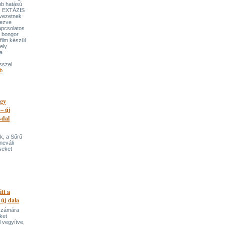
bb hatású
es EXTÁZIS
gvezetnek
yezve
apcsolatos
y bongor
film készül
ely
a
sszel
b
egy
 – új
-dal
k, a Sűrű
neváli
seket
itt a
 új dala
 számára
ket
 vegyítve,