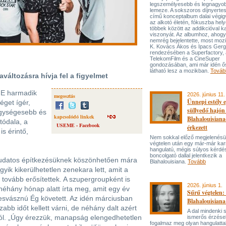
legszemélyesebb és legnagyo
lemeze. A sokszoros díjnyert
című konceptalbum dalai végi
az alkotó életén, fókuszba hel
többek között az addikcióval k
viszonyát. Az albumhoz, ahog
nemrég bejelentette, most mozi
K. Kovács Ákos és Ipacs Gerg
rendezésében a Superfactory, 
TelekomFilm és a CineSuper
gondozásában, ami már idén ő
látható lesz a mozikban.
Továb
áltozásra hívja fel a figyelmet
ME harmadik
2026. június 11.
megosztás
Ünnepi estély 
éget ígér,
süllyedő hajón
egységesebb és
kapcsolódó linkek
Blahalouisiana
tódala, a
USEME - Facebook
érkezett
is érintő,
Nem sokkal előző megjelenésü
végtelen után egy már-már kar
hangulatú, mégis súlyos kérdé
boncolgató dallal jelentkezik a
, tudatos építkezésüknek köszönhetően mára
Blahalouisiana.
Tovább
ik kikerülhetetlen zenekara lett, amit a
tovább erősítettek. A szupergroupként is
2026. június 1.
 néhány hónap alatt írta meg, amit egy év
Sűrű végtelen: 
svásznú Ég követett. Az idén márciusban
Blahalouisiana
b időt kellett várni, de néhány dalt azért
A dal mindenki
l. „Úgy érezzük, manapság elengedhetetlen
ismerős érzése
fogalmaz meg olyan hangulattal