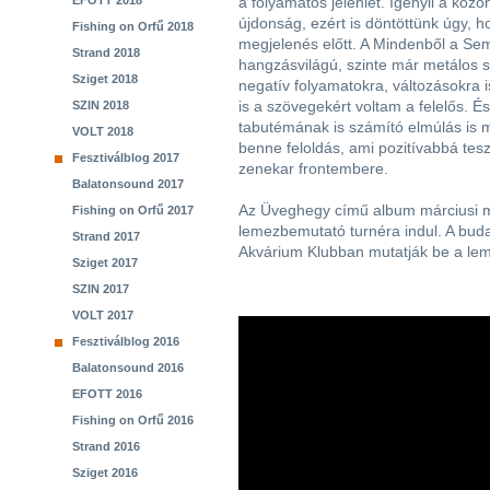
EFOTT 2018
a folyamatos jelenlét. Igényli a köz
újdonság, ezért is döntöttünk úgy, h
Fishing on Orfű 2018
megjelenés előtt. A Mindenből a S
Strand 2018
hangzásvilágú, szinte már metálos s
Sziget 2018
negatív folyamatokra, változásokra is
is a szövegekért voltam a felelős. És
SZIN 2018
tabutémának is számító elmúlás is m
VOLT 2018
benne feloldás, ami pozitívabbá tesz
Fesztiválblog 2017
zenekar frontembere.
Balatonsound 2017
Az Üveghegy című album márciusi m
Fishing on Orfű 2017
lemezbemutató turnéra indul. A buda
Strand 2017
Akvárium Klubban mutatják be a lem
Sziget 2017
SZIN 2017
VOLT 2017
Fesztiválblog 2016
Balatonsound 2016
EFOTT 2016
Fishing on Orfű 2016
Strand 2016
Sziget 2016