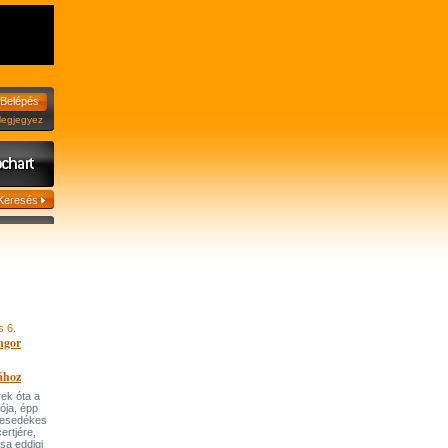
jegyez
s 6.
ngor
ához
ek óta a
tója, épp
 esedékes
ertjére,
ása eddigi