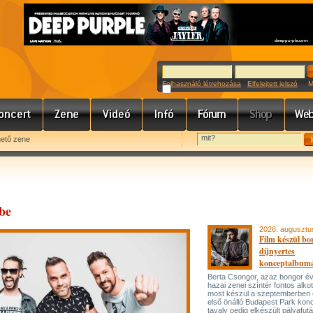
Felhasználó létrehozása
Elfelejtett jelszó
Meg
hető zene
be
2026. augusztu
Film készül bo
díjnyertes
konceptalbum
Berta Csongor, azaz bongor év
hazai zenei színtér fontos alko
most készül a szeptemberben
első önálló Budapest Park konc
tavaly pedig elkészült pályafut