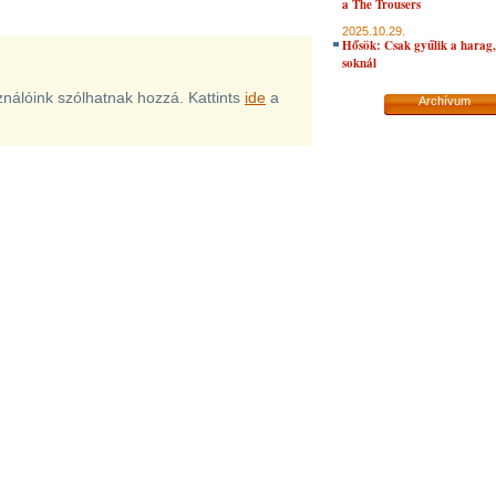
a The Trousers
2025.10.29.
Hősök: Csak gyűlik a harag, 
soknál
sználóink szólhatnak hozzá. Kattints
ide
a
Archívum