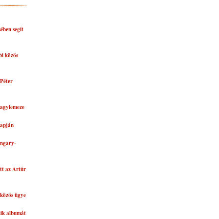
ében segít
bi közös
Péter
nagylemeze
lapján
ungary-
tt az Artúr
közös ügye
dik albumát