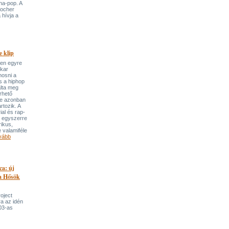
ha-pop. A
locher
 hívja a
 klip
ben egyre
ekar
mosni a
s a hiphop
álta meg
rhető
re azonban
rtozik. A
ial és rap-
e egyszerre
rikus,
 valamiféle
vább
ca: új
 a Hősök
roject
a az idén
03-as