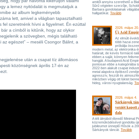
önség, hogy pár havonta kikerüljön valami
amitől annyira szerethető a Bla
Sűrű végtelen szerzője, Schob
ogy a lemez nyitódalát is megmutatjuk a
Barbara gondolatainak világába
emmibe az album legkeményebb
hallgatókat.
Tovább
záma lett, amivel a világban tapasztalható
 fel szeretnénk hívni a figyelmet. Én ezúttal
2026. május 20.
 bár a címből is kitűnik, hogy az olykor
Új Acid Empire
egjelenik a szövegben, mégis található
Az elmúlt évek
i az egészet” – meséli Csongor Bálint, a
több hazai zen
próbálja össze
modern metal, az elektronika é
határait, de kevés formáció tal
ebben a saját, könnyen felisme
egjelenése után a csapat tíz állomásos
hangját. A budapesti Acid Empi
pontosan ebbe a kategóriába ta
pesti közönségnek április 17-én az
2022-ben alakult csapat industr
ezt.
metal alapokra építkező zenéj
agresszív, feszült és atmoszfé
miközben végig ott lüktet benne
hideg, városi nyugtalanság.
To
2026. május 4.
Sárkányok tán
verziót kapott
dala
A téli álmából ébredő Minimal P
közreműködésével gondolta újr
jubileumot ünneplő Hősök a 20
Sárkányok táncát.
Tovább