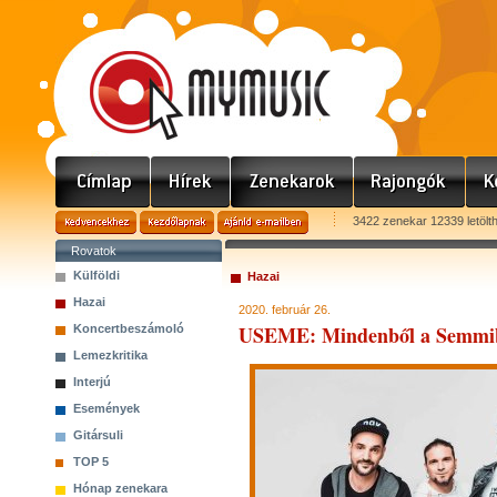
3422 zenekar 12339 letölt
Rovatok
Külföldi
Hazai
Hazai
2020. február 26.
USEME: Mindenből a Semmi
Koncertbeszámoló
Lemezkritika
Interjú
Események
Gitársuli
TOP 5
Hónap zenekara