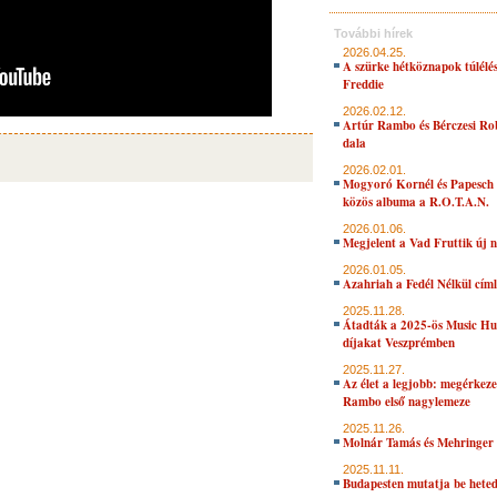
További hírek
2026.04.25.
A szürke hétköznapok túlélés
Freddie
2026.02.12.
Artúr Rambo és Bérczesi Ro
dala
2026.02.01.
Mogyoró Kornél és Papesch 
közös albuma a R.O.T.A.N.
2026.01.06.
Megjelent a Vad Fruttik új 
2026.01.05.
Azahriah a Fedél Nélkül cím
2025.11.28.
Átadták a 2025-ös Music H
díjakat Veszprémben
2025.11.27.
Az élet a legjobb: megérkeze
Rambo első nagylemeze
2025.11.26.
Molnár Tamás és Mehringer 
2025.11.11.
Budapesten mutatja be hete