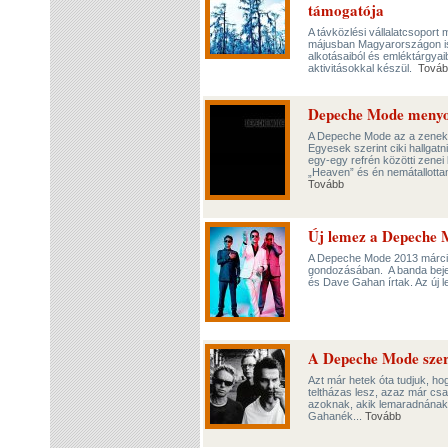
támogatója
A távközlési vállalatcsoport
májusban Magyarországon is.
alkotásaiból és emléktárgya
aktivitásokkal készül.
Továb
Depeche Mode menyor
A Depeche Mode az a zeneka
Egyesek szerint ciki hallga
egy-egy refrén közötti zenei 
„Heaven” és én nemátallott
Tovább
Új lemez a Depeche 
A Depeche Mode 2013 márciu
gondozásában. A banda bejel
és Dave Gahan írtak. Az új 
A Depeche Mode sze
Azt már hetek óta tudjuk, h
teltházas lesz, azaz már csak
azoknak, akik lemaradnának 
Gahanék...
Tovább