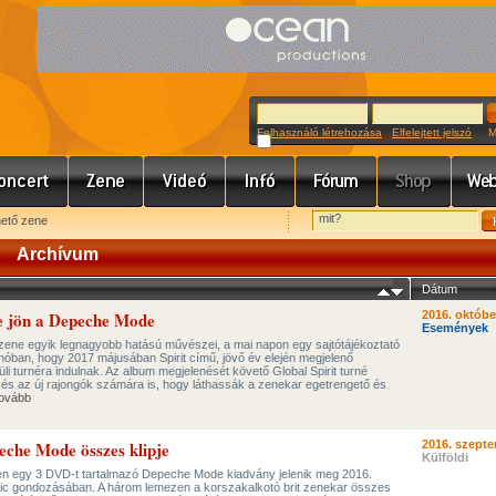
Felhasználó létrehozása
Elfelejtett jelszó
Meg
hető zene
Archívum
Dátum
 jön a Depeche Mode
2016. októbe
Események
ene egyik legnagyobb hatású művészei, a mai napon egy sajtótájékoztató
ánóban, hogy 2017 májusában Spirit című, jövő év elején megjelenő
li turnéra indulnak. Az album megjelenését követő Global Spirit turné
i és az új rajongók számára is, hogy láthassák a zenekar egetrengető és
ovább
he Mode összes klipje
2016. szepte
Külföldi
ven egy 3 DVD-t tartalmazó Depeche Mode kiadvány jelenik meg 2016.
c gondozásában. A három lemezen a korszakalkotó brit zenekar összes