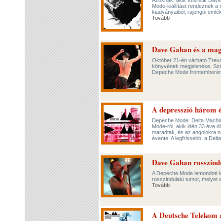
Azoknak, akik szeretik Dav
Mode-kiállítást rendeznek a 
kiadványaiból, rajongói emlék
Tovább
Dave Gahan és a mag
Október 21-én várható Trev
könyvének megjelenése. Szánt
Depeche Mode frontemberéne
A depresszió három 
Depeche Mode: Delta Machi
Mode-ról, akik idén 33 éve d
maradtak, és az angolokra n
évente. A legfrissebb, a Del
Dave Gahan rosszind
A Depeche Mode lemondott k
rosszindulatú tumor, melyet a
Tovább
A Deutsche Telekom 