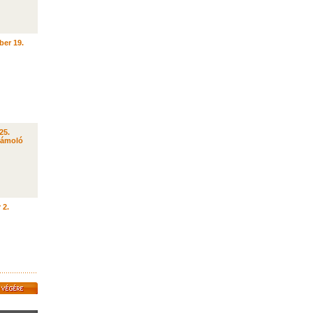
ber 19.
25.
zámoló
 2.