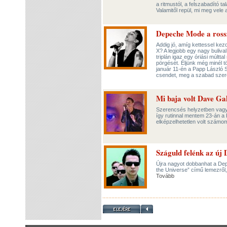
a ritmustól, a felszabadító t
Valamitől repül, mi meg vele
Depeche Mode a ross
Addig jó, amíg kettessel ke
X? A legjobb egy nagy bulival
triplán igaz egy óriási múltt
pörgését. Éljünk még minél 
január 11-én a Papp László 
csendet, meg a szabad szere
Mi baja volt Dave G
Szerencsés helyzetben vagy
így rutinnal mentem 23-án a
elképzelhetetlen volt számo
Száguld felénk az új
Újra nagyot dobbanhat a Dep
the Universe” című lemezről,
Tovább