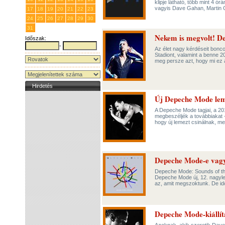
klipje látható, több mint 4 ó
vagyis Dave Gahan, Martin 
17
18
19
20
21
22
23
24
25
26
27
28
29
30
31
1
2
3
4
5
6
Nekem is megvolt! D
Időszak:
-
Az élet nagy kérdéseit bonc
Stadiont, valamint a benne 
meg persze azt, hogy mi ez a
Hirdetés
Új Depeche Mode lem
A Depeche Mode tagjai, a 20
megbeszéljék a továbbiakat -
hogy új lemezt csinálnak, mert
Depeche Mode-e vagy
Depeche Mode: Sounds of th
Depeche Mode új, 12. nagyle
az, amit megszoktunk. De id
Depeche Mode-kiállít