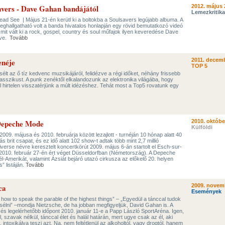
avers - Dave Gahan bandájától
2012. május 
Lemezkritika
ad See | Május 21-én kerütl ki a boltokba a Soulsavers legújabb albuma. A
ghallgatható volt a banda hivatalos honlapján egy rövid bemutatkozó videó
 mit vált ki a rock, gospel, country és soul műfajok ilyen keveredése Dave
lve.
Tovább
enéje
2011. decemb
TOP 5
 az ő tíz kedvenc muzsikájáról, felidézve a régi időket, néhány frissebb
szikust. A punk zenéktől elkalandozunk az elektronika világába, hogy
l hirtelen visszatérjünk a múlt idézéshez. Tehát most a Top5 rovatunk egy
 Depeche Mode
2010. októbe
Külföldi
09. májusa és 2010. februárja között lezajlott - turnéján 10 hónap alatt 40
s brit csapat, és ez idő alatt 102 show-t adtak több mint 2,7 millió
erse névre keresztelt koncertkörút 2009. május 6-án startolt el Esch-sur-
 2010. február 27-én ért véget Düsseldorfban (Németország). A Depeche
-Amerikát, valamint Ázsiát bejáró utazó cirkusza az előkelő 20. helyen
” listáján.
Tovább
ca
2009. novem
Események
 how to speak the parable of the highest things” – „Egyedül a tánccal tudok
élni” –mondja Nietzsche, de ha jobban megfigyeljük, David Gahan is. A
és legelérhetőbb időpont 2010. január 11-e a Papp László SportAréna. Igen,
szavak nélkül, tánccal élet és halál határán, mert ugye csak az él, aki
 intoxikálva teszi azt. Na, nem feltétlenül az alkoholtól, vagy drogtól, hanem