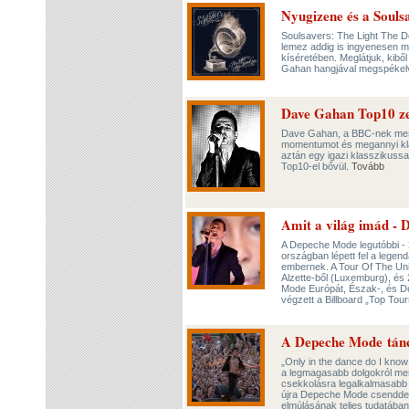
Nyugizene és a Souls
Soulsavers: The Light The De
lemez addig is ingyenesen me
kíséretében. Meglátjuk, kiből
Gahan hangjával megspéke
Dave Gahan Top10 z
Dave Gahan, a BBC-nek mesélt
momentumot és megannyi klas
aztán egy igazi klasszikussa
Top10-el bővül.
Tovább
Amit a világ imád -
A Depeche Mode legutóbbi - 20
országban lépett fel a legendá
embernek. A Tour Of The Univ
Alzette-ből (Luxemburg), és
Mode Európát, Észak-, és Dél
végzett a Billboard „Top Tours
A Depeche Mode tán
„Only in the dance do I know
a legmagasabb dolgokról mes
csekkolásra legalkalmasabb 
újra Depeche Mode csenddel, 
elmúlásának teljes tudatában,