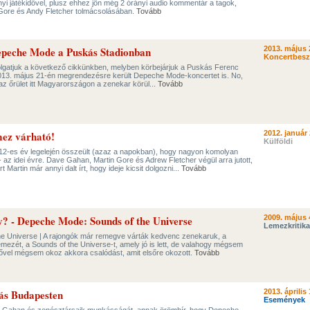
rányi játékidővel, plusz ehhez jön még 2 órányi audio kommentár a tagok,
Gore és Andy Fletcher tolmácsolásában.
Tovább
epeche Mode a Puskás Stadionban
2013. május 
Koncertbes
olgatjuk a következő cikkünkben, melyben körbejárjuk a Puskás Ferenc
2013. május 21-én megrendezésre került Depeche Mode-koncertet is. No,
z őrület itt Magyarországon a zenekar körül...
Tovább
ez várható!
2012. január 
Külföldi
12-es év legelején összeült (azaz a napokban), hogy nagyon komolyan
 az idei évre. Dave Gahan, Martin Gore és Adrew Fletcher végül arra jutott,
 Martin már annyi dalt írt, hogy ideje kicsit dolgozni...
Tovább
? - Depeche Mode: Sounds of the Universe
2009. május 
Lemezkritika
e Universe | A rajongók már remegve várták kedvenc zenekaruk, a
mezét, a Sounds of the Universe-t, amely jó is lett, de valahogy mégsem
ővel mégsem okoz akkora csalódást, amit elsőre okozott.
Tovább
ás Budapesten
2013. április 
Események