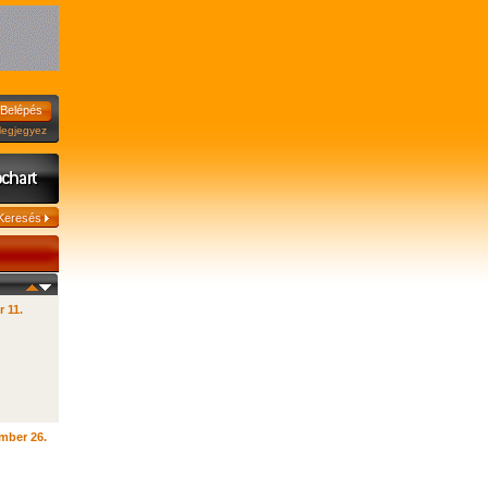
jegyez
r 11.
mber 26.