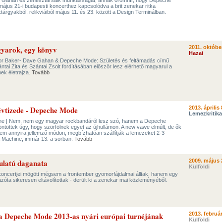
e Gahan és zenésztársaik munkásságát, annak örömhír, hogy Depeche
május 21-i budapesti koncerthez kapcsolódva a brit zenekar ritka
tárgyakból, relikviáiból május 11. és 23. között a Design Terminálban.
yarok, egy könyv
2011. októbe
Hazai
or Baker- Dave Gahan & Depeche Mode: Születés és feltámadás című
ai Zita és Szántai Zsolt fordításában először lesz elérhető magyarul a
k életrajza.
Tovább
évtizede - Depeche Mode
2013. április 
Lemezkritika
ne | Nem, nem egy magyar rockbandáról lesz szó, hanem a Depeche
öntöttek úgy, hogy szörfölnek egyet az újhullámon. A new vawe elmúlt, de ők
em annyira jellemző módon, megbízhatóan szállítják a lemezeket 2-3
ta Machine, immár 13. a sorban.
Tovább
ulatú daganata
2009. május 
Külföldi
oncertjei mögött mégsem a frontember gyomorfájdalmai álltak, hanem egy
zóta sikeresen eltávolítottak - derült ki a zenekar mai közleményéből.
a Depeche Mode 2013-as nyári európai turnéjának
2013. február
Külföldi