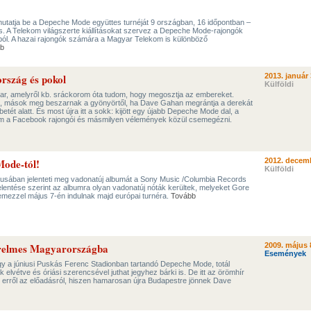
 mutatja be a Depeche Mode együttes turnéját 9 országban, 16 időpontban –
 A Telekom világszerte kiállításokat szervez a Depeche Mode-rajongók
iból. A hazai rajongók számára a Magyar Telekom is különböző
b
szág és pokol
2013. január 
Külföldi
r, amelyről kb. sráckorom óta tudom, hogy megosztja az embereket.
tni, mások meg beszarnak a gyönyörtől, ha Dave Gahan megrántja a derekát
betét alatt. És most újra itt a sokk: kijött egy újabb Depeche Mode dal, a
am a Facebook rajongói és másmilyen vélemények közül csemegézni.
Mode-tól!
2012. decemb
Külföldi
sában jelenteti meg vadonatúj albumát a Sony Music /Columbia Records
entése szerint az albumra olyan vadonatúj nóták kerültek, melyeket Gore
lemezzel május 7-én indulnak majd európai turnéra.
Tovább
relmes Magyarországba
2009. május 
Események
ogy a júniusi Puskás Ferenc Stadionban tartandó Depeche Mode, totál
 elvétve és óriási szerencsével juthat jegyhez bárki is. De itt az örömhír
erről az előadásról, hiszen hamarosan újra Budapestre jönnek Dave