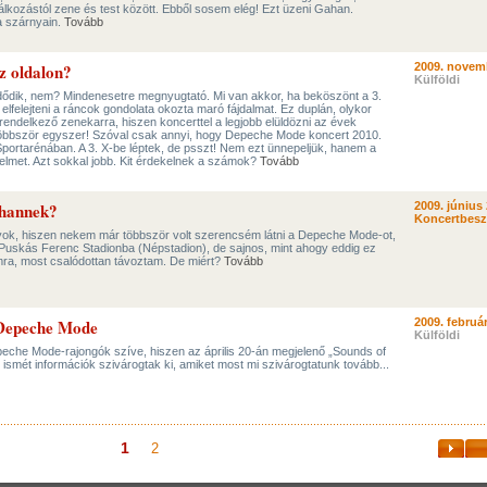
alálkozástól zene és test között. Ebből sosem elég! Ezt üzeni Gahan.
 a szárnyain.
Tovább
z oldalon?
2009. novem
Külföldi
zdődik, nem? Mindenesetre megnyugtató. Mi van akkor, ha beköszönt a 3.
 elfelejteni a ráncok gondolata okozta maró fájdalmat. Ez duplán, olykor
al rendelkező zenekarra, hiszen koncerttel a legjobb elüldözni az évek
többször egyszer! Szóval csak annyi, hogy Depeche Mode koncert 2010.
Sportarénában. A 3. X-be léptek, de psszt! Nem ezt ünnepeljük, hanem a
lmet. Azt sokkal jobb. Kit érdekelnek a számok?
Tovább
ahannek?
2009. június 
Koncertbes
ok, hiszen nekem már többször volt szerencsém látni a Depeche Mode-ot,
 Puskás Ferenc Stadionba (Népstadion), de sajnos, mint ahogy eddig ez
mra, most csalódottan távoztam. De miért?
Tovább
 Depeche Mode
2009. február
Külföldi
eche Mode-rajongók szíve, hiszen az április 20-án megjelenő „Sounds of
 ismét információk szivárogtak ki, amiket most mi szivárogtatunk tovább...
1
2