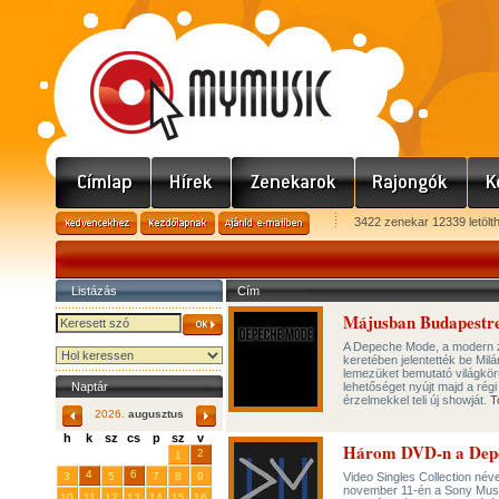
3422 zenekar 12339 letölt
Listázás
Cím
Májusban Budapestre
A Depeche Mode, a modern z
keretében jelentették be Mil
lemezüket bemutató világkörü
Naptár
lehetőséget nyújt majd a rég
érzelmekkel teli új showját.
T
2026.
augusztus
h
k
sz
cs
p
sz
v
Három DVD-n a Depec
29
31
2
27
28
30
1
4
6
3
5
7
8
9
Video Singles Collection né
november 11-én a Sony Musi
10
11
12
13
14
15
16