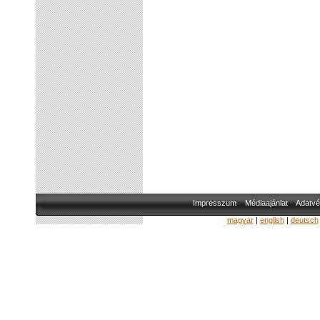
Impresszum
Médiaajánlat
Adatvé
magyar
|
english
|
deutsch