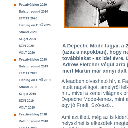
Fesztiválblog 2020
Balatonsound 2020
EFOTT 2020
Fishing on Orfű 2020
Strand 2020
Sziget 2020
A Depeche Mode tagjai, a 2
SZIN 2020
(azaz a napokban), hogy 
VOLT 2020
továbbiakat - az idei évre
Fesztiválblog 2019
Adrew Fletcher végül arra j
Balatonsound 2019
mert Martin már annyi dalt í
EFOTT 2019
Fishing on Orfű 2019
A leadben olvasható hír, a 
látott napvilágot, amelyről l
Strand 2019
hírt, mivel a zenei világnak o
Sziget 2019
Depeche Mode-lemez, mint 
SZIN 2019
egy jó Fradi. Szó-szó…
VOLT 2019
Fesztiválblog 2018
Ami azt illeti, még az is kide
Balatonsound 2018
helyszínei is elkezdtek megt