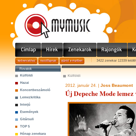
3422 zenekar 12339 letölt
Rovatok
Külföldi
Külföldi
Hazai
2012. január 24. |
Joss Beaumont
Koncertbeszámoló
Új Depeche Mode lemez 
Lemezkritika
Interjú
Események
Gitársuli
TOP 5
Hónap zenekara