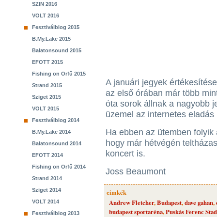
SZIN 2016
VOLT 2016
Fesztiválblog 2015
B.My.Lake 2015
Balatonsound 2015
EFOTT 2015
Fishing on Orfű 2015
A januári jegyek értékesítés
Strand 2015
az első órában már több mint
Sziget 2015
óta sorok állnak a nagyobb j
VOLT 2015
üzemel az internetes eladás 
Fesztiválblog 2014
Ha ebben az ütemben folyik 
B.My.Lake 2014
hogy már hétvégén teltházas
Balatonsound 2014
koncert is.
EFOTT 2014
Fishing on Orfű 2014
Joss Beaumont
Strand 2014
Sziget 2014
cimkék
Andrew Fletcher
,
Budapest
,
dave gahan
,
VOLT 2014
budapest sportaréna
,
Puskás Ferenc Stad
Fesztiválblog 2013