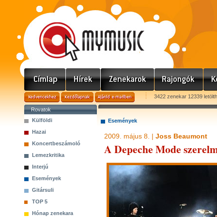
3422 zenekar 12339 letölt
Rovatok
Külföldi
Események
Hazai
2009. május 8. |
Joss Beaumont
Koncertbeszámoló
A Depeche Mode szerel
Lemezkritika
Interjú
Események
Gitársuli
TOP 5
Hónap zenekara