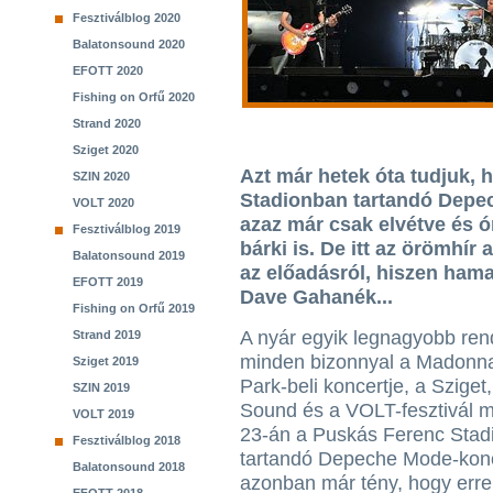
Fesztiválblog 2020
Balatonsound 2020
EFOTT 2020
Fishing on Orfű 2020
Strand 2020
Sziget 2020
Azt már hetek óta tudjuk, 
SZIN 2020
Stadionban tartandó Depech
VOLT 2020
azaz már csak elvétve és ó
Fesztiválblog 2019
bárki is. De itt az örömhír
Balatonsound 2019
az előadásról, hiszen ham
EFOTT 2019
Dave Gahanék...
Fishing on Orfű 2019
A nyár egyik legnagyobb re
Strand 2019
minden bizonnyal a Madonn
Sziget 2019
Park-beli koncertje, a Sziget
SZIN 2019
Sound és a VOLT-fesztivál me
VOLT 2019
23-án a Puskás Ferenc Stad
Fesztiválblog 2018
tartandó Depeche Mode-konc
Balatonsound 2018
azonban már tény, hogy erre