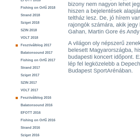
EFOTT 2018
bizony nem nagyon lehet jeg
Fishing on Orfű 2018
hiszen a bejelentések alapján
Strand 2018
teltház lesz. De, jó hírem va
Sziget 2018
rajongók számára, akik jeg
SZIN 2018
Gahan, Martin Gore és Andy F
VOLT 2018
A világon oly népszerű zene
Fesztiválblog 2017
belesett Magyarországba, hi
Balatonsound 2017
budapesti koncert időpont. E
Fishing on Orfű 2017
lép fel legközelebb a Depe
Strand 2017
Budapest SportArénában.
Sziget 2017
SZIN 2017
VOLT 2017
Fesztiválblog 2016
Balatonsound 2016
EFOTT 2016
Fishing on Orfű 2016
Strand 2016
Sziget 2016