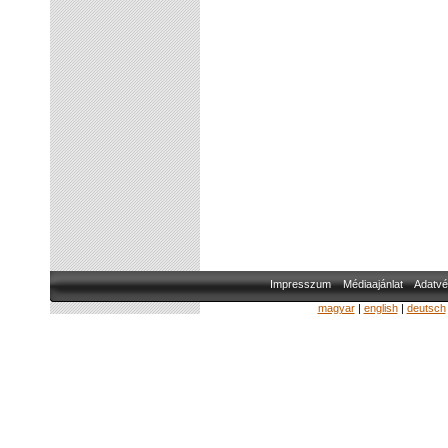
Impresszum
Médiaajánlat
Adatvé
magyar
|
english
|
deutsch