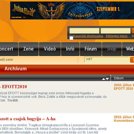
Felhasználó létrehozása
Elfelejtett jelszó
Meg
hető zene
Archívum
Dátum
Y – EFOTT2010
2010. július 
EFOTT 2010
 hízott EFOTT közönséget tegnap este izmos felhozatal fogadta a
Y-hoz is szerencsénk volt. Beck Zoliék a tőlük megszokott színvonalat, és
ztak.
Tovább
szott a csajok bugyija – A-ha
2010. július 
Koncertbes
s esemény történt. Tragikus tömegkatasztrófa a Liverpool-Juventus
t BEK-döntőben. Kinevezik Mihail Gorbacsovot a Szovjetunió élére, amely
ehullását. Bemutatják a „Vissza a jövőbe” című király sci-fit. Live Aid