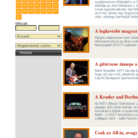
segélykoncert Etiópiáért, a
17
18
19
20
21
22
23
elindítja az első Windows-t,
zenei egyeduralkodó, bár fe
24
25
26
27
28
29
30
az A-ha, amely egy bugyisza
után, mintegy karrierjük be
31
1
2
3
4
5
6
Időszak:
-
A legkevésbé magya
Kilógni valahonnan nem mind
előnyösen jön ki az ilyen sz
felvonultató EFOTT-palettán
Hirdetés
A gitárzene ünnepe 
Mark Knopfler 1977 óta ejti á
hogy túl van a 60. életévén 
László Budapest Sportaréná
A Kruder and Dorfmei
Az MTV (Music Television) Le
alapján; két nőnél mérték. A 
leszakad a fejünk a nyakunk
felett – a VOLT-fesztivál a 
csillagos ötös – talán három 
Csak az All-in, avag