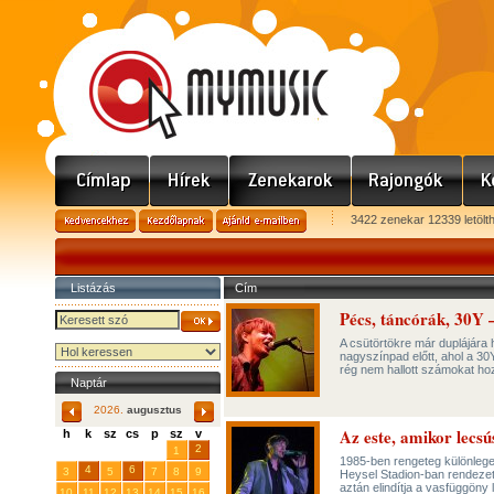
3422 zenekar 12339 letölt
Listázás
Cím
Pécs, táncórák, 30
A csütörtökre már duplájára
nagyszínpad előtt, ahol a 30
rég nem hallott számokat ho
Naptár
2026.
augusztus
Az este, amikor lecsú
h
k
sz
cs
p
sz
v
29
31
2
27
28
30
1
1985-ben rengeteg különlege
4
6
3
5
7
8
9
Heysel Stadion-ban rendezet
aztán elindítja a vasfüggöny l
10
11
12
13
14
15
16