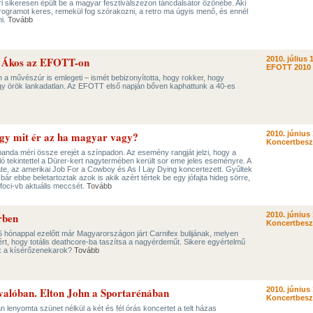
i sikeresen épült be a magyar fesztiválszezon táncdalsátor özönébe. Aki
rogramot keres, remekül fog szórakozni, a retro ma úgyis menő, és ennél
ni.
Tovább
 – Ákos az EFOTT-on
2010. július 
EFOTT 2010
a művészúr is emlegeti – ismét bebizonyította, hogy rokker, hogy
ogy örök lankadatlan. Az EFOTT első napján bőven kaphattunk a 40-es
vagy mit ér az ha magyar vagy?
2010. június 
Koncertbes
anda méri össze erejét a színpadon. Az esemény rangját jelzi, hogy a
 tekintettel a Dürer-kert nagytermében került sor eme jeles eseményre. A
Hate, az amerikai Job For a Cowboy és As I Lay Dying koncertezett. Gyűltek
ár ebbe beletartoztak azok is akik azért tértek be egy jófajta hideg sörre,
foci-vb aktuális meccsét.
Tovább
rben
2010. június 
Koncertbes
 5 hónappal ezelőtt már Magyarországon járt Carnifex bulijának, melyen
ért, hogy totális deathcore-ba taszítsa a nagyérdeműt. Sikere egyértelmű
tak a kísérőzenekarok?
Tovább
s valóban. Elton John a Sportarénában
2010. június 
Koncertbes
n lenyomta szünet nélkül a két és fél órás koncertet a telt házas