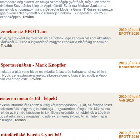
 Commodore cég elkezdi az Amiga számítógép gyártását, míg a Michrosoft
 miközben Steve Jobs lelép az Apple éléről. Évek óta Michael Jackson a
ltűnnek olyan csapatok, mint a Depeche Mode, a Guns N’ Roses és persze
ggató koncertet nyomott búcsúturnéján nekünk, Budapesten, így 25 év
fejezéseképpen.
Tovább
r zenekar az EFOTT-on
2010. július 
EFOTT 2010
ig jó, gyerekként megvernek és csúfolnak, egy zenekar viszont általában
ituációkból. A Turbo a legkevésbé magyar zenekar a kizárólag hazaiakat
.
Tovább
a Sportarénában - Mark Knopfler
2010. július 7
Koncertbes
mulatba a gitárzene híveit és előadását látva és hallgatva nehéz elhinni,
is. Nyolc zenésztársával együtt elképesztően jó koncertet adott, a Papp
ban vasárnap este.
Tovább
steren innen és túl - képek!
2010. július 4
Volt 2010
xikon információi szerint: a világ két legmagasabb IQ-ját, az átlagos teszt
mellettem álló hölgy meg is indokolja – egyetértően bólogatunk. Már szinte
ról, de azért még hősiesen bírjuk. Egyre erősödő homokfelhők a Lövérek
csúcsát adja, nincs megállás. Kruderék a mennyekben. A harmadik nap is
csillagos.
Tovább
y mindörökké Korda Gyuri bá!
2010. július 
EFOTT 2010