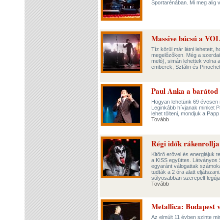
Sportarénában. Mi meg alig 
Massive búcsú a VOL
Tíz körül már látni lehetett
megelőzőken. Még a szerdai 
meló), simán lehettek volna
emberek, Sztálin és Pinochet
Paul Anka a barátod 
Hogyan lehetünk 69 évesen is
Leginkább hívjanak minket P
lehet tölteni, mondjuk a Pap
Tovább
Régi idők rákenrollja
Kitörő erővel és energiájuk 
a KISS együttes. Látványos 
egyaránt válogattak számoka
tudták a 2 óra alatt eljátsz
súlyosabban szerepelt legúj
Tovább
Metallica: Budapest 
Az elmúlt 11 évben szinte m