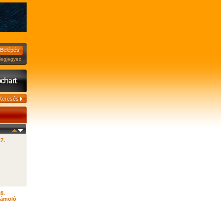
jegyez
17.
16.
zámoló