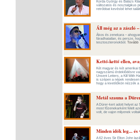
Korda György és Balázs Klár
változatos és nosztalgikus p
retróbbat kevésbé lehet talál
Áll még az a zászló
Ákos és zenekara – ahogyan 
fáradhatatlan, és persze, h
tesztoszteronokból.
Tovább
Kettő-kettő ellen, a
Két magyar és két amerikai b
nagyszámú érdeklődésre való
Unsent Letters, a Kill With 
is szépen a népek rendesen b
hogy a kivetítőkön nézzék a 
Metál szauna a Düre
A Dürer-kert adott helyet az
most főzenekarként felelt az
volt, de vajon milyenek vol
Minden idők leg... é
A 62 éves Sir Elton John lazá