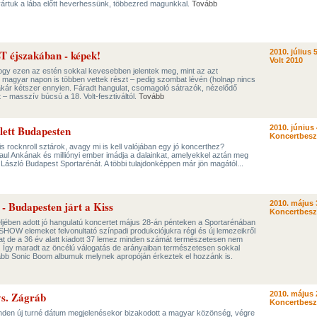
vártuk a lába előtt heverhessünk, többezred magunkkal.
Tovább
T éjszakában - képek!
2010. július 5
Volt 2010
, hogy ezen az estén sokkal kevesebben jelentek meg, mint az azt
magyar napon is többen vettek részt – pedig szombat lévén (holnap nincs
 akár kétszer ennyien. Fáradt hangulat, csomagoló sátrazók, nézelődő
 – masszív búcsú a 18. Volt-fesztiváltól.
Tovább
lett Budapesten
2010. június 
Koncertbes
 rocknroll sztárok, avagy mi is kell valójában egy jó koncerthez?
aul Ankának és milliónyi ember imádja a dalainkat, amelyekkel aztán meg
p László Budapest Sportarénát. A többi tulajdonképpen már jön magától...
 - Budapesten járt a Kiss
2010. május 
Koncertbes
teljében adott jó hangulatú koncertet május 28-án pénteken a Sportarénában
SHOW elemeket felvonultató színpadi produkciójukra régi és új lemezeikről
t de a 36 év alatt kiadott 37 lemez minden számát természetesen nem
ani. Így maradt az öncélú válogatás de arányaiban természetesen sokkal
abb Sonic Boom albumuk melynek apropóján érkeztek el hozzánk is.
vs. Zágráb
2010. május 
Koncertbes
inden új turné dátum megjelenésekor bizakodott a magyar közönség, végre