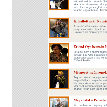
idén eljönnek hozzánk is. '9
akarta természetesen elcsíp
más. Idén végre megtört az á
később Zágrábban is.
Továb
Ki hallott már Napsü
Az utolsó előtti váltás pólóm
programok változatosak, az 
Cavalera-ék. Verőfényes sá
Erlend Oye beszólt: 
Ez a buli nem a finomkodásró
Whitest Boy Alive kesztyűs k
utolsó állomásán a fiúk felsz
A38-at!
Tovább
Mérgezett szúnyogok é
Tegnap délután négyig széde
megpróbáltam magamba erőltet
lehessek. A csirkepöri megte
Már csak a lában sajgott, me
dagadt. Aztán este kilenc kör
Megahalál a Pecsában
Két, önállóan is rengeteg em