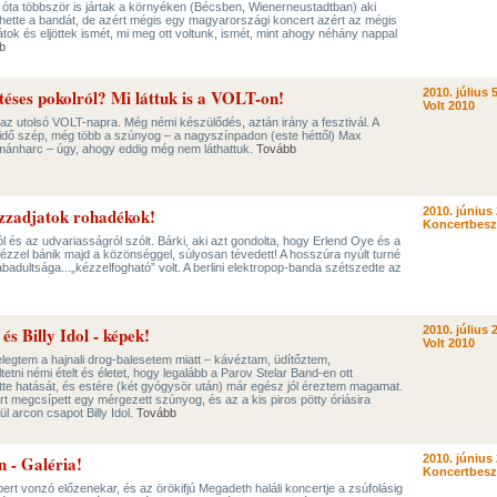
9 óta többször is jártak a környéken (Bécsben, Wienerneustadtban) aki
hette a bandát, de azért mégis egy magyarországi koncert azért az mégis
tok és eljöttek ismét, mi meg ott voltunk, ismét, mint ahogy néhány nappal
b
téses pokolról? Mi láttuk is a VOLT-on!
2010. július 5
Volt 2010
; az utolsó VOLT-napra. Még némi készülődés, aztán irány a fesztivál. A
idő szép, még több a szúnyog – a nagyszínpadon (este héttől) Max
mánharc – úgy, ahogy eddig még nem láthattuk.
Tovább
Izzadjatok rohadékok!
2010. június 
Koncertbes
l és az udvariasságról szólt. Bárki, aki azt gondolta, hogy Erlend Oye és a
ézzel bánik majd a közönséggel, súlyosan tévedett! A hosszúra nyúlt turné
abadultsága...„kézzelfogható” volt. A berlini elektropop-banda szétszedte az
s Billy Idol - képek!
2010. július 2
Volt 2010
legtem a hajnali drog-balesetem miatt – kávéztam, üdítőztem,
ni némi ételt és életet, hogy legalább a Parov Stelar Band-en ott
tte hatását, és estére (két gyógysör után) már egész jól éreztem magamat.
rt megcsípett egy mérgezett szúnyog, és az a kis piros pötty óriásira
ül arcon csapot Billy Idol.
Tovább
 - Galéria!
2010. június 
Koncertbes
bert vonzó előzenekar, és az örökifjú Megadeth haláli koncertje a zsúfolásig