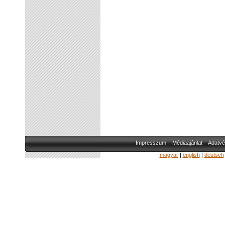
Impresszum
Médiaajánlat
Adatvé
magyar
|
english
|
deutsch