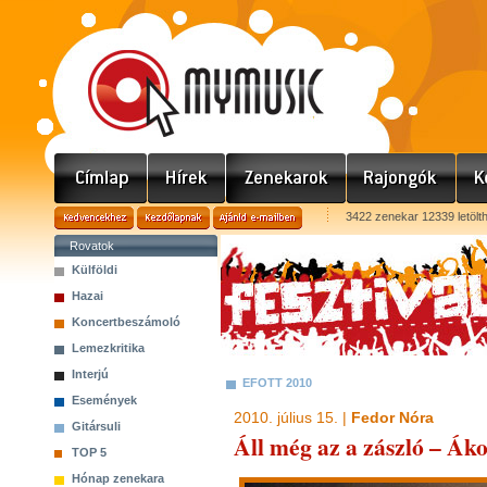
3422 zenekar 12339 letölt
Rovatok
Külföldi
Hazai
Koncertbeszámoló
Lemezkritika
Interjú
EFOTT 2010
Események
2010. július 15. |
Fedor Nóra
Gitársuli
Áll még az a zászló – Á
TOP 5
Hónap zenekara