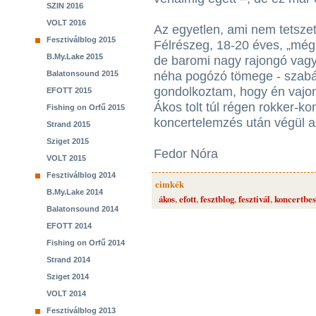
SZIN 2016
VOLT 2016
Az egyetlen, ami nem tetszet
Fesztiválblog 2015
Félrészeg, 18-20 éves, „mé
B.My.Lake 2015
de baromi nagy rajongó vag
Balatonsound 2015
néha pogózó tömege - szabál
gondolkoztam, hogy én vajo
EFOTT 2015
Ákos tolt túl régen rokker-k
Fishing on Orfű 2015
koncertelemzés után végül az
Strand 2015
Sziget 2015
Fedor Nóra
VOLT 2015
Fesztiválblog 2014
cimkék
B.My.Lake 2014
ákos
,
efott
,
fesztblog
,
fesztivál
,
koncertbe
Balatonsound 2014
EFOTT 2014
Fishing on Orfű 2014
Strand 2014
Sziget 2014
VOLT 2014
Fesztiválblog 2013