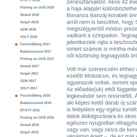
EFOTT 2018
zenésztársaktól. Ákos 42 év
Fishing on Orfű 2018
a haja alapján különbözteth
Bonanza Banzáj korabeli ön
Strand 2018
arról nem is beszélve, hogy 
Sziget 2018
megszégyenítő módon prezent
SZIN 2018
vadkant a színpadon. Tegnap
VOLT 2018
jelentkeztek rajta a tesztosz
Fesztiválblog 2017
ismert számok is mintha más 
Balatonsound 2017
női közönség legnagyobb ör
Fishing on Orfű 2017
Strand 2017
Volt már szerencsém ehhez 
Sziget 2017
ezelőtt Miskolcon, és legna
SZIN 2017
ugyanazok voltak, semmi spo
VOLT 2017
Az előadás(uk) ettől független
legkevésbé sem önismétlő. 
Fesztiválblog 2016
aki képes kettő darab új szá
Balatonsound 2016
is felépíteni egy egész turn
EFOTT 2016
dalok átdolgozására és oko
Fishing on Orfű 2016
egészen nyugodtan elhagyhatt
Strand 2016
vagy van, vagy nincs de konc
Sziget 2016
vénáimig égett –, de ez már 