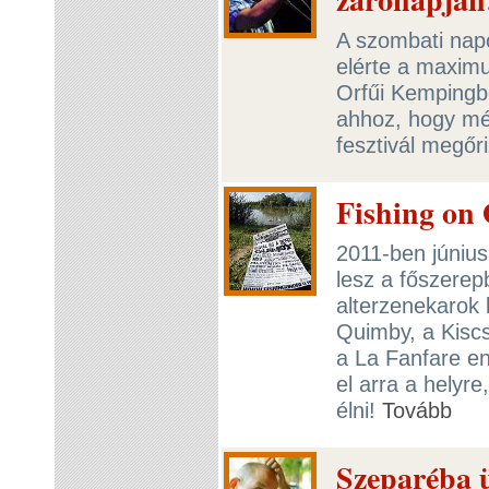
A szombati napo
elérte a maximu
Orfűi Kempingbe
ahhoz, hogy még
fesztivál megőr
Fishing on 
2011-ben június
lesz a főszerep
alterzenekarok 
Quimby, a Kiscsi
a La Fanfare e
el arra a helyre
élni!
Tovább
Szeparéba 