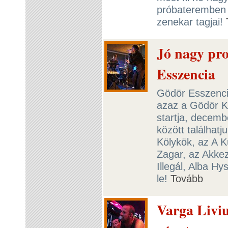
próbateremben 
zenekar tagjai!
Jó nagy pr
Esszencia
Gödör Esszencia
azaz a Gödör K
startja, decemb
között találhat
Kölykök, az A K
Zagar, az Akkez
Illegál, Alba H
le!
Tovább
Varga Liviu