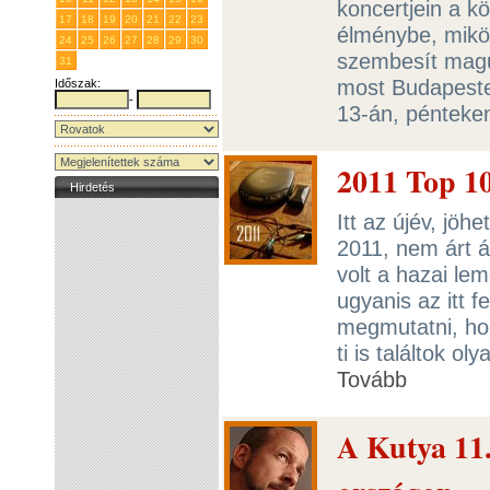
koncertjein a k
17
18
19
20
21
22
23
élménybe, miköz
24
25
26
27
28
29
30
szembesít magu
31
1
2
3
4
5
6
most Budapest
Időszak:
-
13-án, pénteke
2011 Top 1
Hirdetés
Itt az újév, jöh
2011, nem árt á
volt a hazai le
ugyanis az itt 
megmutatni, hog
ti is találtok o
Tovább
A Kutya 11.