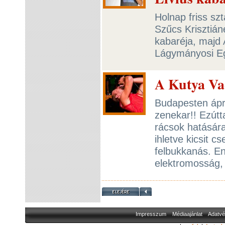
Holnap friss szt
Szűcs Krisztián
kabaréja, majd 
Lágymányosi E
A Kutya Va
Budapesten ápri
zenekar!! Ezútta
rácsok hatására
ihletve kicsit 
felbukkanás. E
elektromosság,
Impresszum
Médiaajánlat
Adatvé