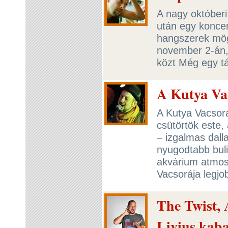
A nagy októberi
után egy konce
hangszerek mög
november 2-án,
közt Még egy tá
A Kutya Vac
A Kutya Vacsorá
csütörtök este, 
– izgalmas dal
nyugodtabb buli
akvárium atmosz
Vacsorája legjo
The Twist, 
Livius kaba