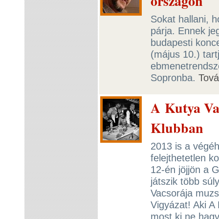
országon
Sokat hallani, 
párja. Ennek j
budapesti konce
(május 10.) tart
ebmenetrendszer
Sopronba.
Tov
A Kutya Va
Klubban
2013 is a végéh
felejthetetlen 
12-én jöjjön a 
játszik több sú
Vacsorája muzsi
Vigyázat! Aki A
most ki ne hagy