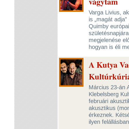
vágytam
Varga Livius, 
is „magát adja” 
Quimby európai 
születésnapjára
megjelenése elő
hogyan is éli m
A Kutya Vac
Kultúrkúri
Március 23-án A
Klebelsberg Kul
februári akuszti
akusztikus (mon
érkeznek. Kétsé
ilyen felállásban