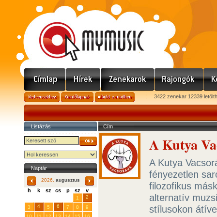
3422 zenekar 12339 letölt
Listázás
Cím
A Kutya Va
A Kutya Vacsor
Naptár
fényezetlen sar
2026.
augusztus
filozofikus másk
h
k
sz
cs
p
sz
v
alternatív muzs
29
31
2
27
28
30
1
4
6
stílusokon átíve
3
5
7
8
9
10
11
12
13
14
15
16