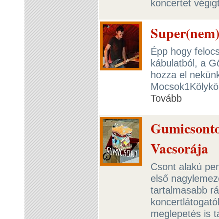
koncertet végig
Super(nem) 
Épp hogy felocs
kábulatból, a 
hozza el nekün
Mocsok1Kölykök
Tovább
Gumicsonto
Vacsorája
Csont alakú pen
első nagylemezé
tartalmasabb rá
koncertlátogatók
meglepetés is t