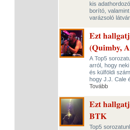
kis adathordozó
borító, valamin
varázsoló látv
Ezt hallgat
(Quimby, A
A Top5 sorozatu
arról, hogy nek
és külföldi szá
hogy J.J. Cale é
Tovább
Ezt hallgat
BTK
Top5 sorozatunk