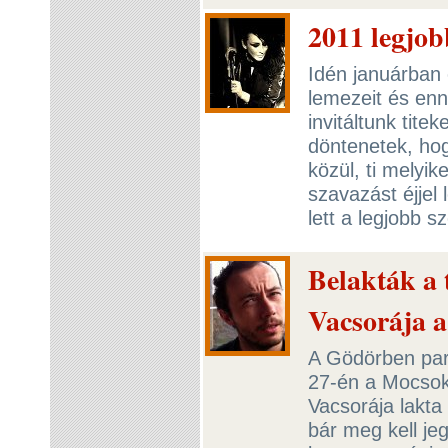
2011 legjob
Idén januárban 
lemezeit és en
invitáltunk tite
döntenetek, hog
közül, ti melyik
szavazást éjjel
lett a legjobb s
Belakták a 
Vacsorája 
A Gödörben pará
27-én a Mocsok
Vacsorája lakta
bár meg kell je