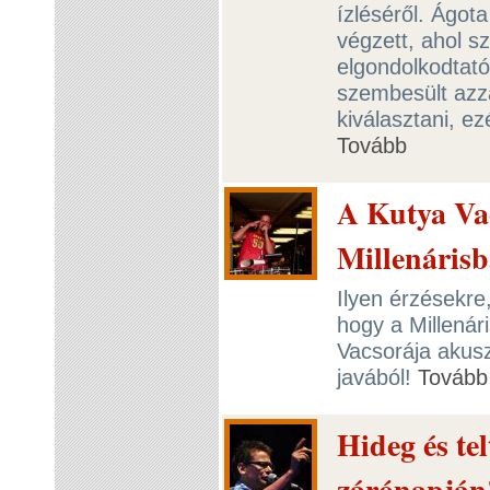
ízléséről. Ágo
végzett, ahol sz
elgondolkodtató 
szembesült azz
kiválasztani, ez
Tovább
A Kutya Va
Millenáris
Ilyen érzésekre
hogy a Millenár
Vacsorája akusz
javából!
Tovább
Hideg és te
zárónapján