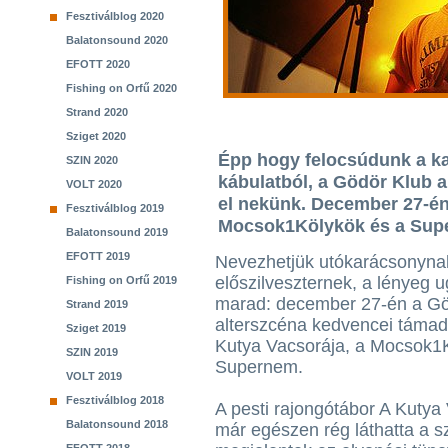
Fesztiválblog 2020
Balatonsound 2020
EFOTT 2020
Fishing on Orfű 2020
Strand 2020
Sziget 2020
Épp hogy felocsúdunk a ka
SZIN 2020
kábulatból, a Gödör Klub 
VOLT 2020
el nekünk. December 27-én
Fesztiválblog 2019
Mocsok1Kölykök és a Supe
Balatonsound 2019
EFOTT 2019
Nevezhetjük utókarácsonyna
előszilveszternek, a lényeg 
Fishing on Orfű 2019
marad: december 27-én a G
Strand 2019
alterszcéna kedvencei támad
Sziget 2019
Kutya Vacsorája, a Mocsok1
SZIN 2019
Supernem.
VOLT 2019
Fesztiválblog 2018
A pesti rajongótábor A Kutya
Balatonsound 2018
már egészen rég láthatta a s