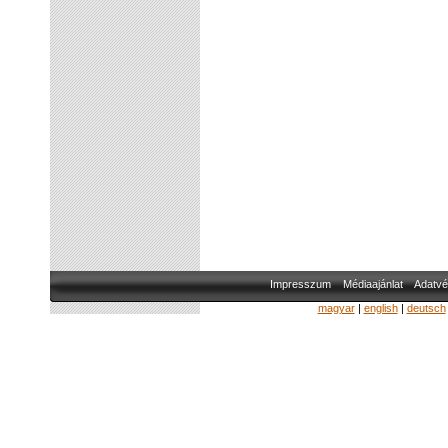
Impresszum
Médiaajánlat
Adatvé
magyar
|
english
|
deutsch