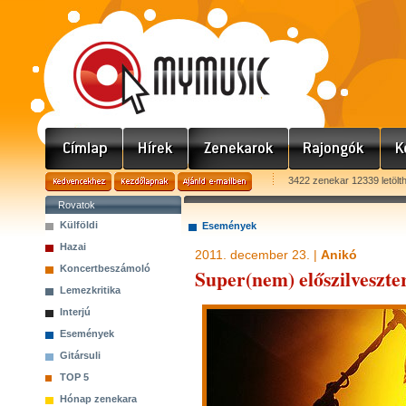
3422 zenekar 12339 letölt
Rovatok
Külföldi
Események
Hazai
2011. december 23. |
Anikó
Koncertbeszámoló
Super(nem) előszilveszte
Lemezkritika
Interjú
Események
Gitársuli
TOP 5
Hónap zenekara