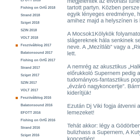
megjelentek az elvonási tüne
EFOTT 2018
tartott partyn. Közben persze
Fishing on Orfű 2018
egyik lényeges eredménye, h
Strand 2018
amihez majd a helyszínen is 
Sziget 2018
SZIN 2018
A Mocsok1Kölykök folyamatosa
VOLT 2018
slágereknek hála senkinek s
Fesztiválblog 2017
neve. A „Mezítláb” vagy a „
lett.
Balatonsound 2017
Fishing on Orfű 2017
A nemrég az akusztikus „Halk
Strand 2017
előrukkoló Supernem pedig a
Sziget 2017
tudományos-fantasztikus pop
SZIN 2017
„évzáró nagykoncertje”. Bármi
VOLT 2017
kiderítjük!
Fesztiválblog 2016
Ezután Dj Viki fogja átvenni 
Balatonsound 2016
lemezeket!
EFOTT 2016
Fishing on Orfű 2016
Tehát akkor: légy a Gödörbe
Strand 2016
bulizhass a Supernem, A Ku
Sziget 2016
koncertjén!