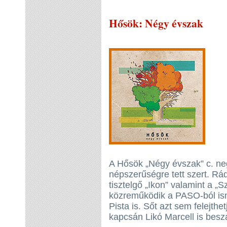
Hősök
: Négy évszak
A Hősök „Négy évszak” c. ne
népszerűségre tett szert. Rád
tisztelgő „Ikon” valamint a 
közreműködik a PASO-ból ism
Pista is. Sőt azt sem felejthe
kapcsán Likó Marcell is besz