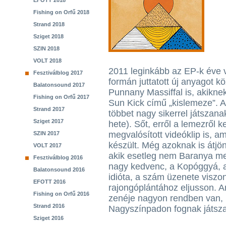
EFOTT 2018
Fishing on Orfű 2018
Strand 2018
Sziget 2018
SZIN 2018
VOLT 2018
2011 leginkább az EP-k éve v
Fesztiválblog 2017
formán juttatott új anyagot k
Balatonsound 2017
Punnany Massiffal is, akikne
Fishing on Orfű 2017
Sun Kick című „kislemeze”. A 
Strand 2017
többet nagy sikerrel játszan
Sziget 2017
hete). Sőt, erről a lemezről k
megvalósított videóklip is, 
SZIN 2017
készült. Még azoknak is átjön
VOLT 2017
akik esetleg nem Baranya m
Fesztiválblog 2016
nagy kedvenc, a Kopóggyá, 
Balatonsound 2016
idióta, a szám üzenete viszo
EFOTT 2016
rajongóplántához eljusson.
Fishing on Orfű 2016
zenéje nagyon rendben van, h
Strand 2016
Nagyszínpadon fognak játsza
Sziget 2016