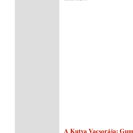
A Kutya Vacsorája
: Gum