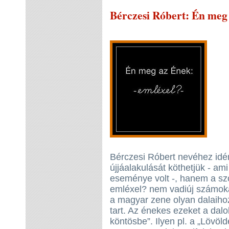
Bérczesi Róbert
: Én meg
Bérczesi Róbert nevéhez id
újjáalakulását köthetjük - ami
eseménye volt -, hanem a sz
emléxel? nem vadiúj számoka
a magyar zene olyan dalaiho
tart. Az énekes ezeket a dalok
köntösbe”. Ilyen pl. a „Lövöld