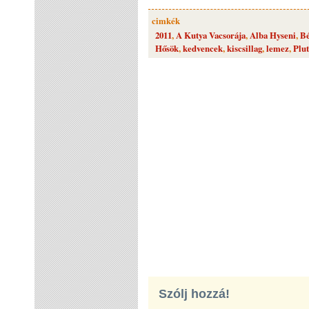
cimkék
2011
,
A Kutya Vacsorája
,
Alba Hyseni
,
Bé
Hősök
,
kedvencek
,
kiscsillag
,
lemez
,
Plu
Szólj hozzá!