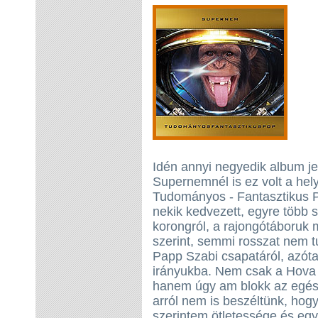
Idén annyi negyedik album jel
Supernemnél is ez volt a hely
Tudományos - Fantasztikus P
nekik kedvezett, egyre több s
korongról, a rajongótáboruk
szerint, semmi rosszat nem 
Papp Szabi csapatáról, azóta
irányukba. Nem csak a Hova 
hanem úgy am blokk az egész
arról nem is beszéltünk, hogy
szerintem ötletessége és eg