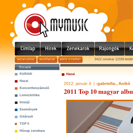
3422 zenekar 12339 letölt
Rovatok
Külföldi
Hazai
Hazai
2012. január 4. |
-gabriella-, Anikó
Koncertbeszámoló
2011 Top 10 magyar alb
Lemezkritika
Interjú
Események
Gitársuli
TOP 5
Hónap zenekara