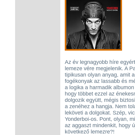
Az év legnagyobb híre egyér
lemeze vére megjelenik. A P
tipikusan olyan anyag, amit 
fogékonyak az lassabb és mé
a logika a harmadik albumon i
hogy többet ezzel az énekes
dolgozik együtt, mégis biztos
a zenéhez a hangja. Nem tola
leköveti a dolgokat. Szép, vi
Yonderboi-os. Pont, olyan, mi
az aggaszt mindenkit, hogy új
következő lemezre?!