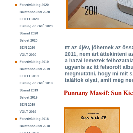
Fesztiválblog 2020
Balatonsound 2020
EFOTT 2020
Fishing on Orfű 2020
Strand 2020
Sziget 2020
Itt az újév, jöhetnek az ös
SZIN 2020
2011, nem árt áttekinteni a
VOLT 2020
a hazai lemezek felhozatal
Fesztiválblog 2019
ugyanis az itt felsorolt al
Balatonsound 2019
megmutatni, hogy mi mit sz
EFOTT 2019
találtok olyat, amit még n
Fishing on Orfű 2019
Punnany Massif
: Sun Ki
Strand 2019
Sziget 2019
SZIN 2019
VOLT 2019
Fesztiválblog 2018
Balatonsound 2018