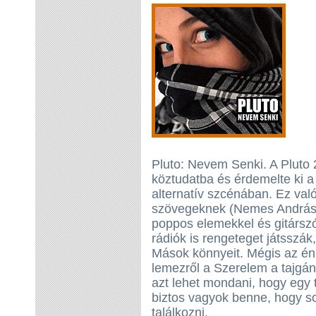
Pluto: Nevem Senki. A Pluto
köztudatba és érdemelte ki a 
alternatív szcénában. Ez való
szövegeknek (Nemes András)
poppos elemekkel és gitársz
rádiók is rengeteget játsszá
Mások könnyeit. Mégis az én
lemezről a Szerelem a tajgá
azt lehet mondani, hogy egy 
biztos vagyok benne, hogy so
találkozni.