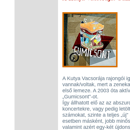
A Kutya Vacsorája rajongói i
vannak/voltak, mert a zenek
első lemeze. A 2003 óta aktív
„Gumicsont”-ot.
Így állhatott elő az az abszur
koncertekre, vagy pedig letölt
számokat, szinte a teljes „új”
esetben másként, jobb minő
valamint azért egy-két újdons