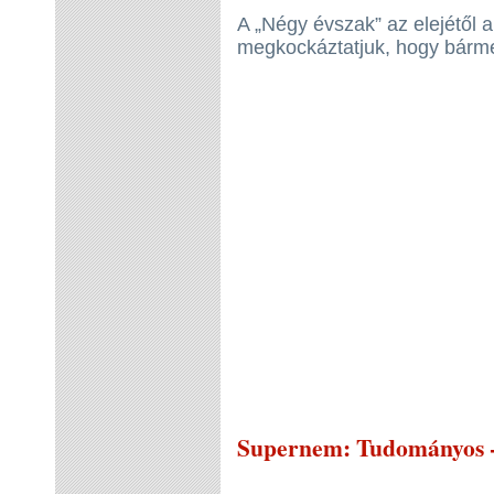
A „Négy évszak” az elejétől a
megkockáztatjuk, hogy bárme
Supernem
: Tudományos -