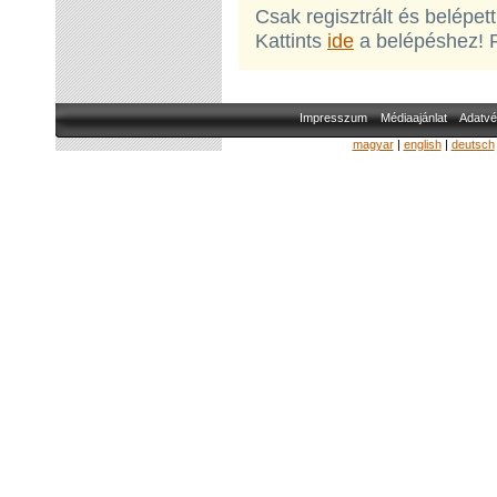
Csak regisztrált és belépet
Kattints
ide
a belépéshez! 
Impresszum
Médiaajánlat
Adatvé
magyar
|
english
|
deutsch