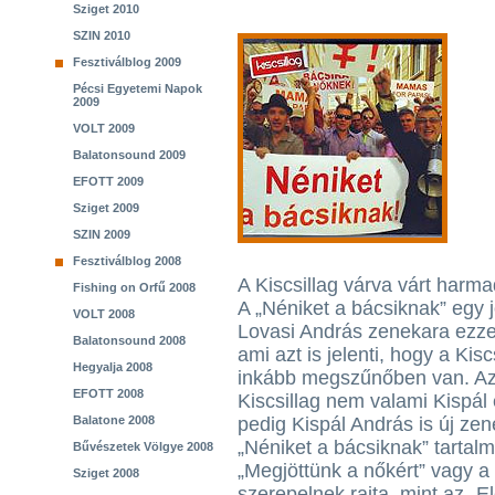
Sziget 2010
SZIN 2010
Fesztiválblog 2009
Pécsi Egyetemi Napok
2009
VOLT 2009
Balatonsound 2009
EFOTT 2009
Sziget 2009
SZIN 2009
Fesztiválblog 2008
A Kiscsillag várva várt harma
Fishing on Orfű 2008
A „Néniket a bácsiknak” egy j
VOLT 2008
Lovasi András zenekara ezzel 
Balatonsound 2008
ami azt is jelenti, hogy a Kis
Hegyalja 2008
inkább megszűnőben van. Az 
EFOTT 2008
Kiscsillag nem valami Kispál
Balatone 2008
pedig Kispál András is új zene
„Néniket a bácsiknak” tartalm
Bűvészetek Völgye 2008
„Megjöttünk a nőkért” vagy a 
Sziget 2008
szerepelnek rajta, mint az „