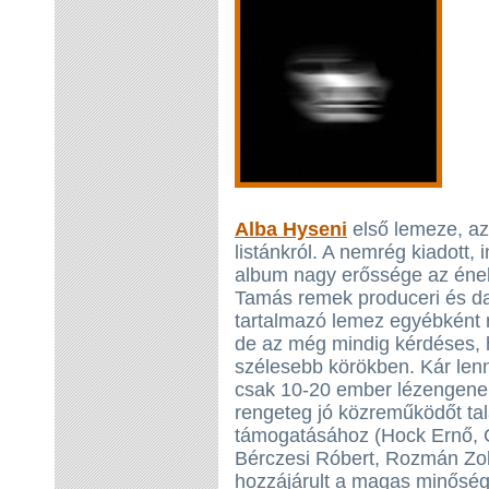
Alba Hyseni
első lemeze, az
listánkról. A nemrég kiadott,
album nagy erőssége az éneke
Tamás remek produceri és d
tartalmazó lemez egyébként r
de az még mindig kérdéses, h
szélesebb körökben. Kár lenn
csak 10-20 ember lézengene. 
rengeteg jó közreműködőt ta
támogatásához (Hock Ernő, Gr
Bérczesi Róbert, Rozmán Zol
hozzájárult a magas minőség