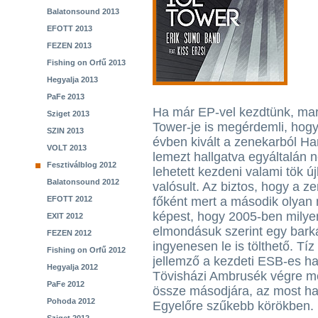
Balatonsound 2013
EFOTT 2013
FEZEN 2013
Fishing on Orfű 2013
Hegyalja 2013
PaFe 2013
Ha már EP-vel kezdtünk, mara
Sziget 2013
Tower-je is megérdemli, hogy 
SZIN 2013
évben kivált a zenekarból Ha
VOLT 2013
lemezt hallgatva egyáltalán n
Fesztiválblog 2012
lehetett kezdeni valami tök 
Balatonsound 2012
valósult. Az biztos, hogy a z
EFOTT 2012
főként mert a második olyan 
képest, hogy 2005-ben milye
EXIT 2012
elmondásuk szerint egy bark
FEZEN 2012
ingyenesen le is tölthető. Tíz
Fishing on Orfű 2012
jellemző a kezdeti ESB-es ha
Hegyalja 2012
Tövisházi Ambrusék végre mer
PaFe 2012
össze másodjára, az most ha
Pohoda 2012
Egyelőre szűkebb körökben.