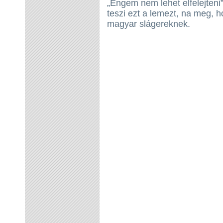
„Engem nem lehet elfelejteni”
teszi ezt a lemezt, na meg, 
magyar slágereknek.