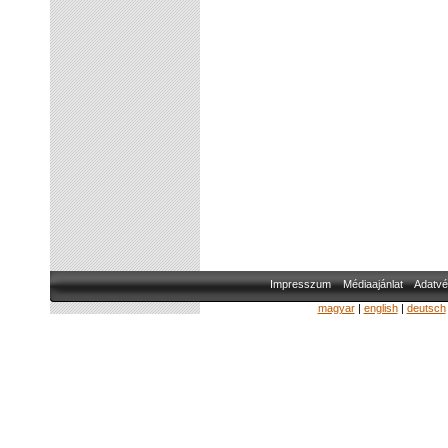
Impresszum
Médiaajánlat
Adatvé
magyar
|
english
|
deutsch