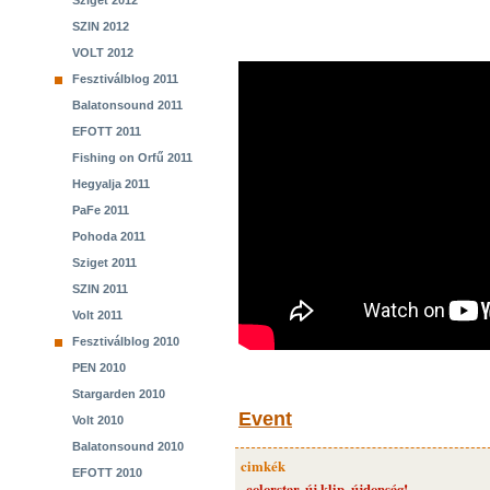
Sziget 2012
SZIN 2012
VOLT 2012
Fesztiválblog 2011
Balatonsound 2011
EFOTT 2011
Fishing on Orfű 2011
Hegyalja 2011
PaFe 2011
Pohoda 2011
Sziget 2011
SZIN 2011
Volt 2011
Fesztiválblog 2010
PEN 2010
Stargarden 2010
Event
Volt 2010
Balatonsound 2010
cimkék
EFOTT 2010
colorstar
,
új klip
,
újdonság!