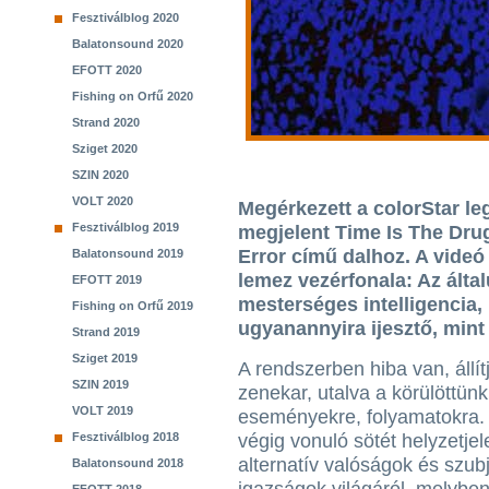
Fesztiválblog 2020
Balatonsound 2020
EFOTT 2020
Fishing on Orfű 2020
Strand 2020
Sziget 2020
SZIN 2020
VOLT 2020
Megérkezett a colorStar leg
Fesztiválblog 2019
megjelent Time Is The Dru
Error című dalhoz. A videó
Balatonsound 2019
lemez vezérfonala: Az általu
EFOTT 2019
mesterséges intelligencia,
Fishing on Orfű 2019
ugyanannyira ijesztő, min
Strand 2019
Sziget 2019
A rendszerben hiba van, állít
SZIN 2019
zenekar, utalva a körülöttünk
VOLT 2019
eseményekre, folyamatokra.
Fesztiválblog 2018
végig vonuló sötét helyzetjel
alternatív valóságok és szubj
Balatonsound 2018