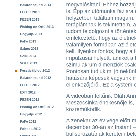
megvalósítani. Ehhez hozzáj
Balatonsound 2013
is. Épp az utómunka fázisra
EFOTT 2013
helyzetben találtam magam, 
FEZEN 2013
terápiámnak is tekintettem, 
Fishing on Orfű 2013
tudom feldolgozni a történte
Hegyalja 2013
emlékeztető, hogy az életnek
PaFe 2013
valamilyen formában az éle
Sziget 2013
kell. Ilyenkor fontos, hogy a 
SZIN 2013
impulzusai helyett, amiket a 
VOLT 2013
szimulakrum dimenziók csak 
Pontosan tudjuk mi jó nekün
Fesztiválblog 2012
hatására képesek vagyunk 
Balatonsound 2012
ellenkezőjéről. Ez a system 
EFOTT 2012
EXIT 2012
A videóban feltűnik Oláh An
FEZEN 2012
Meszecsinka énekesnője is, 
Fishing on Orfű 2012
közreműködik.
Hegyalja 2012
A zenekar az év vége előtt 
PaFe 2012
december 30-án az Instant –
Pohoda 2012
bulisorozatának keretein belü