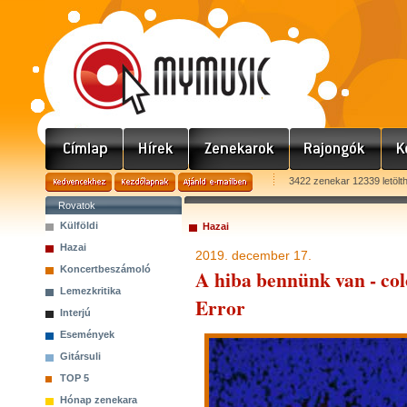
3422 zenekar 12339 letölt
Rovatok
Külföldi
Hazai
Hazai
2019. december 17.
Koncertbeszámoló
A hiba bennünk van - co
Lemezkritika
Error
Interjú
Események
Gitársuli
TOP 5
Hónap zenekara