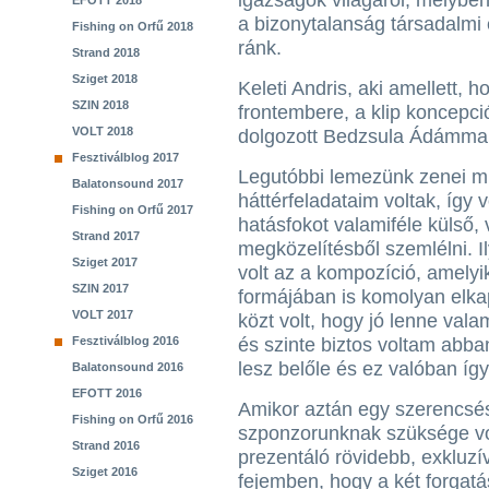
igazságok világáról, melybe
EFOTT 2018
a bizonytalanság társadalmi 
Fishing on Orfű 2018
ránk.
Strand 2018
Sziget 2018
Keleti Andris, aki amellett, 
SZIN 2018
frontembere, a klip koncepci
VOLT 2018
dolgozott Bedzsula Ádámmal,
Fesztiválblog 2017
Legutóbbi lemezünk zenei mu
Balatonsound 2017
háttérfeladataim voltak, így
Fishing on Orfű 2017
hatásfokot valamiféle külső,
Strand 2017
megközelítésből szemlélni. 
Sziget 2017
volt az a kompozíció, amely
SZIN 2017
formájában is komolyan elkap
VOLT 2017
közt volt, hogy jó lenne val
Fesztiválblog 2016
és szinte biztos voltam abban
lesz belőle és ez valóban így 
Balatonsound 2016
EFOTT 2016
Amikor aztán egy szerencsés
Fishing on Orfű 2016
szponzorunknak szüksége vo
Strand 2016
prezentáló rövidebb, exkluzí
Sziget 2016
fejemben, hogy a két forgat