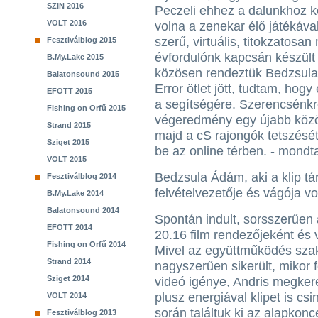
SZIN 2016
Peczeli ehhez a dalunkhoz ké
VOLT 2016
volna a zenekar élő játékával
szerű, virtuális, titokzatosan
Fesztiválblog 2015
évfordulónk kapcsán készült 
B.My.Lake 2015
közösen rendeztük Bedzsul
Balatonsound 2015
Error ötlet jött, tudtam, ho
EFOTT 2015
a segítségére. Szerencsénkre 
Fishing on Orfű 2015
végeredmény egy újabb közös
Strand 2015
majd a cS rajongók tetszését
Sziget 2015
be az online térben. - mondt
VOLT 2015
Bedzsula Ádám, aki a klip tá
Fesztiválblog 2014
felvételvezetője és vágója vol
B.My.Lake 2014
Balatonsound 2014
Spontán indult, sorsszerűen 
EFOTT 2014
20.16 film rendezőjeként és 
Fishing on Orfű 2014
Mivel az együttműködés szak
Strand 2014
nagyszerűen sikerült, mikor 
Sziget 2014
videó igénye, Andris megker
plusz energiával klipet is cs
VOLT 2014
során találtuk ki az alapkonc
Fesztiválblog 2013