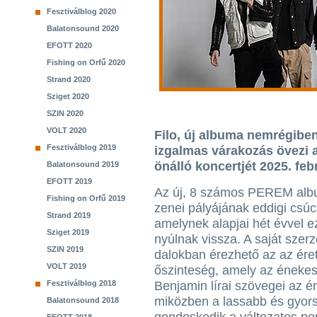
Fesztiválblog 2020
Balatonsound 2020
EFOTT 2020
Fishing on Orfű 2020
Strand 2020
Sziget 2020
SZIN 2020
VOLT 2020
Filo, új albuma nemrégibe
Fesztiválblog 2019
izgalmas várakozás övezi 
önálló koncertjét 2025. fe
Balatonsound 2019
EFOTT 2019
Az új, 8 számos PEREM alb
Fishing on Orfű 2019
zenei pályájának eddigi csúc
Strand 2019
amelynek alapjai hét évvel ez
Sziget 2019
nyúlnak vissza. A saját szer
SZIN 2019
dalokban érezhető az az ére
VOLT 2019
őszinteség, amely az énekes 
Fesztiválblog 2018
Benjamin lírai szövegei az ér
miközben a lassabb és gyor
Balatonsound 2018