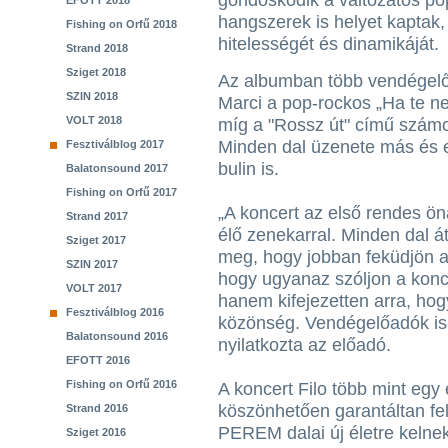
gondoskodik a változatos po
EFOTT 2018
hangszerek is helyet kaptak,
Fishing on Orfű 2018
hitelességét és dinamikáját.
Strand 2018
Sziget 2018
Az albumban több vendégelő
SZIN 2018
Marci a pop-rockos „Ha te n
VOLT 2018
míg a "Rossz út" című számot
Minden dal üzenete más és e
Fesztiválblog 2017
bulin is.
Balatonsound 2017
Fishing on Orfű 2017
„A koncert az első rendes ö
Strand 2017
élő zenekarral. Minden dal át
Sziget 2017
meg, hogy jobban feküdjön a
SZIN 2017
hogy ugyanaz szóljon a konc
VOLT 2017
hanem kifejezetten arra, hog
Fesztiválblog 2016
közönség. Vendégelőadók is 
Balatonsound 2016
nyilatkozta az előadó.
EFOTT 2016
Fishing on Orfű 2016
A koncert Filo több mint eg
köszönhetően garantáltan fel
Strand 2016
PEREM dalai új életre kelne
Sziget 2016