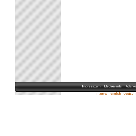
Impresszum
Médiaajánlat
Adatvé
magyar
|
english
|
deutsch