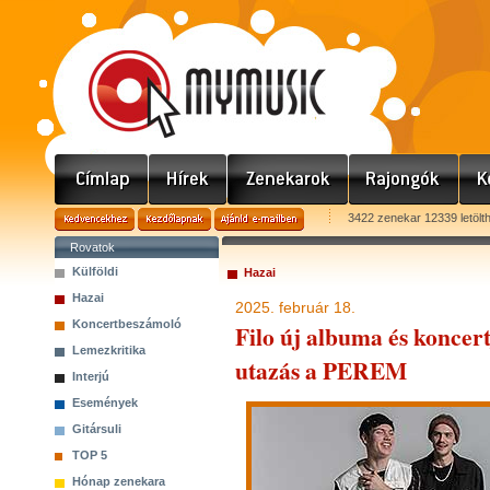
3422 zenekar 12339 letölt
Rovatok
Külföldi
Hazai
Hazai
2025. február 18.
Koncertbeszámoló
Filo új albuma és koncert
Lemezkritika
utazás a PEREM
Interjú
Események
Gitársuli
TOP 5
Hónap zenekara