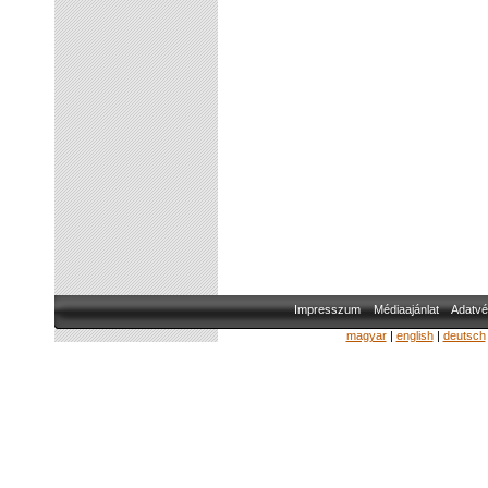
Impresszum
Médiaajánlat
Adatvé
magyar
|
english
|
deutsch