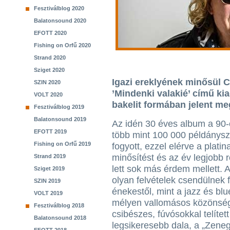
Fesztiválblog 2020
Balatonsound 2020
EFOTT 2020
Fishing on Orfű 2020
Strand 2020
Sziget 2020
Igazi ereklyének minősül C
SZIN 2020
’Mindenki valakié’ című ki
VOLT 2020
bakelit formában jelent me
Fesztiválblog 2019
Balatonsound 2019
Az idén 30 éves album a 90
EFOTT 2019
több mint 100 000 példány
Fishing on Orfű 2019
fogyott, ezzel elérve a plati
minősítést és az év legjobb
Strand 2019
lett sok más érdem mellett. 
Sziget 2019
olyan felvételek csendülnek 
SZIN 2019
énekestől, mint a jazz és bl
VOLT 2019
mélyen vallomásos közönségk
Fesztiválblog 2018
csibészes, fúvósokkal telítet
Balatonsound 2018
legsikeresebb dala, a „Zeneg