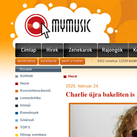
3422 zenekar 12339 letölt
Rovatok
Külföldi
Hazai
Hazai
2025. február 24.
Koncertbeszámoló
Charlie újra bakeliten is
Lemezkritika
Interjú
Események
Gitársuli
TOP 5
Hónap zenekara