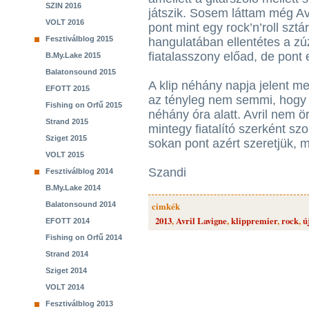
SZIN 2016
játszik. Sosem láttam még Avri
VOLT 2016
pont mint egy rock’n’roll szt
Fesztiválblog 2015
hangulatában ellentétes a zú
fiatalasszony előad, de pont 
B.My.Lake 2015
Balatonsound 2015
A klip néhány napja jelent me
EFOTT 2015
az tényleg nem semmi, hogy 
Fishing on Orfű 2015
néhány óra alatt. Avril nem ö
Strand 2015
mintegy fiatalító szerként szo
Sziget 2015
sokan pont azért szeretjük, m
VOLT 2015
Szandi
Fesztiválblog 2014
B.My.Lake 2014
Balatonsound 2014
cimkék
2013
,
Avril Lavigne
,
klippremier
,
rock
,
ú
EFOTT 2014
Fishing on Orfű 2014
Strand 2014
Sziget 2014
VOLT 2014
Fesztiválblog 2013