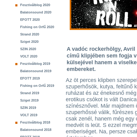
Fesztiválblog 2020
Balatonsound 2020
EFOTT 2020
Fishing on Orfű 2020
Strand 2020
Sziget 2020
A vadóc rockerhölgy, Avril
SZIN 2020
című klipjében sem fogja 
VOLT 2020
külsejével hanem a viselke
Fesztiválblog 2019
embereket.
Balatonsound 2019
EFOTT 2019
Az öt perces klipben szerepe
szuperhősök, kutya, feltűnő 
Fishing on Orfű 2019
ruházat és az énekesnő még
Strand 2019
erotikus csókot is vált Danic
Sziget 2019
színésznővel. Már majdnem ő
SZIN 2019
szuperhőssé válik, fűrészes 
VOLT 2019
csak zenél, hanem még egy 
Fesztiválblog 2018
medvét is leüt. S ezzel megm
Balatonsound 2018
emberiséget. Na, persze csak 