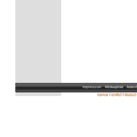
Impresszum
Médiaajánlat
Adatvé
magyar
|
english
|
deutsch