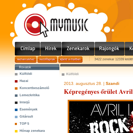
3422 zenekar 12339 letölt
Rovatok
Külföldi
Külföldi
Hazai
2013. augusztus 28. |
Szandi
Koncertbeszámoló
Képregényes őrület Avril
Lemezkritika
Interjú
Események
Gitársuli
TOP 5
Hónap zenekara