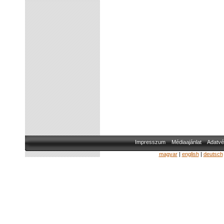
Impresszum
Médiaajánlat
Adatvé
magyar
|
english
|
deutsch