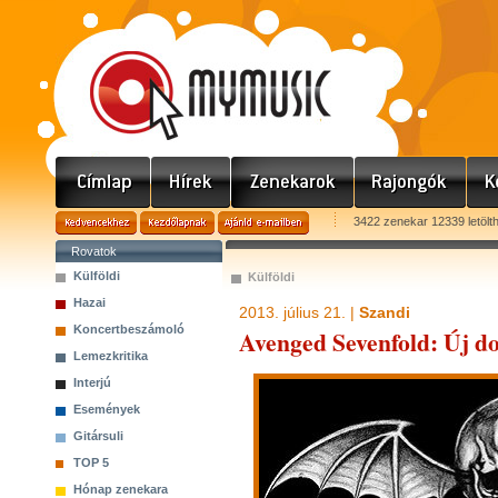
3422 zenekar 12339 letölt
Rovatok
Külföldi
Külföldi
Hazai
2013. július 21. |
Szandi
Koncertbeszámoló
Avenged Sevenfold: Új do
Lemezkritika
Interjú
Események
Gitársuli
TOP 5
Hónap zenekara