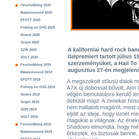
Fesztiválblog 2020
Balatonsound 2020
EFOTT 2020
Fishing on Orfű 2020
Strand 2020
Sziget 2020
A kaliforniai hard rock ba
SZIN 2020
dalpremiert tartott július 
VOLT 2020
szerzeményüket, a Hail To 
Fesztiválblog 2019
augusztus 27-én megjelenő
Balatonsound 2019
EFOTT 2019
A megszokott stílusú dalok me
A7X új dobossal bővült, Arin I
Fishing on Orfű 2019
végén bemutatásra kerülő l
Strand 2019
debütál majd. A zenekar hoss
Sziget 2019
nem hallatott magáról, most
SZIN 2019
eljött az ideje, hogy ismét 
VOLT 2019
magukat a világnak. Az ének
Fesztiválblog 2018
Shadows elmondta, hogy mé
Balatonsound 2018
érkeztek, és biztosak benne,