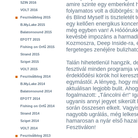
SZIN 2016
amire szinte egy emberként h
folyamatos volt a dübörgés: 
VOLT 2016
és Blind Myself is tiszteletét
Fesztiválblog 2015
egy kellően energikus koncert
B.My.Lake 2015
még egyben van! A Hóóórukk 
Balatonsound 2015
kevésbé impozáns a harmadi
EFOTT 2015
Kozmoszra, Deep Inside-ra, é
Fishing on Orfű 2015
fergeteges zenéjére bulizhato
Strand 2015
Talán hihetetlenül hangzik, de
Sziget 2015
fesztivál minden programja 
VOLT 2015
érdeklődési körök hol kereszt
Fesztiválblog 2014
egymástól. A lényeg, hogy m
B.My.Lake 2014
aktuálisan legjobb bulit. Aho
Balatonsound 2014
fogalmazott: „Táncolni ér!” I
EFOTT 2014
ugyanis annyi jegyet sikerül
Fishing on Orfű 2014
során összesen elkelt. Vagy
nagyobb ugrálás, még lelkes
Strand 2014
hamarosan a nyár első hazai 
Sziget 2014
Fesztiválon!
VOLT 2014
Fesztiválblog 2013