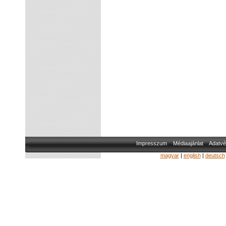
Impresszum
Médiaajánlat
Adatvé
magyar
|
english
|
deutsch