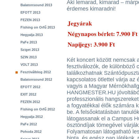
Aki lemarad, kimarad – márp
Balatonsound 2013
érdemes kimaradni!
EFOTT 2013
FEZEN 2013
Jegyárak
Fishing on Orfű 2013
Négynapos bérlet: 7.900 Ft
Hegyalja 2013
Napijegy: 3.900 Ft
PaFe 2013
Sziget 2013
SZIN 2013
Két koncert között nemcsak a
VOLT 2013
fesztiválozók, de különböző c
találkozhatnak Szántódpuszt
Fesztiválblog 2012
kapcsolatos ötlettel várja a
Balatonsound 2012
vagyis a Magyar Mérnökhallg
EFOTT 2012
HANGMESTER.HU jóvoltából 
EXIT 2012
professzionális hangszereke
FEZEN 2012
a fogyatékkal élők számára k
Fishing on Orfű 2012
be. A felsőoktatásban tanul
Hegyalja 2012
látogassanak el a Campus Hu
ösztöndíjak tömegével várják 
PaFe 2012
Folyamatosan látogatható les
Pohoda 2012
hinta, és egész nap játékok, r