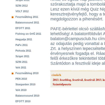
Sziget 2012
szórakoztatja majd a tombolá
SZIN 2012
Lesz ezen kívül még Quiz Nigh
VOLT 2012
keresztrejtvényfejtő, hogy a 
Fesztiválblog 2011
megdolgozzon a pihenésért.
Balatonsound 2011
PAFE-bérlettel olcsó szállásf
EFOTT 2011
lehetőség! A balatonföldvári 
Fishing on Orfű 2011
balaton@campusclub.hu címe
Hegyalja 2011
az odajutás pedig vonattal a
PaFe 2011
Zrt. a helyszínen lepecsételt
Pohoda 2011
érvényesnek fogadja el. Ráa
Sziget 2011
felől érkezőkre tekintettel t
SZIN 2011
Szántódon a fesztivál ideje al
Volt 2011
Fesztiválblog 2010
cimkék
PEN 2010
2013
,
fesztblog
,
fesztivál
,
fesztivál 2013
,
k
Szántódpuszta
Stargarden 2010
Volt 2010
Balatonsound 2010
EFOTT 2010