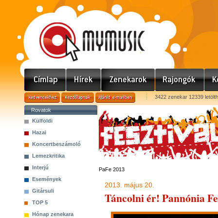
3422 zenekar 12339 letölt
Rovatok
Külföldi
Hazai
Koncertbeszámoló
Lemezkritika
Interjú
PaFe 2013
Események
2013. május 20.
Gitársuli
Táncolni ér! Pannónia Fes
TOP 5
Hónap zenekara