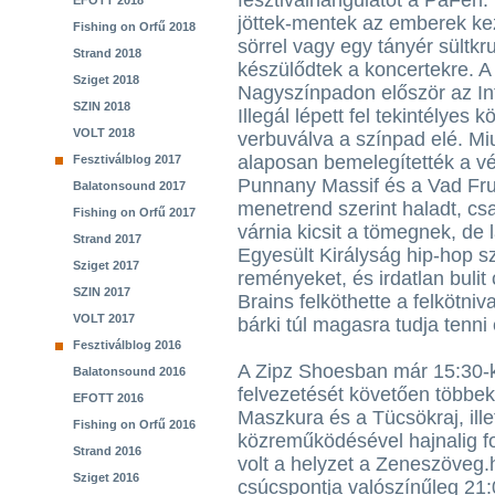
fesztiválhangulatot a PaFén. 
EFOTT 2018
jöttek-mentek az emberek k
Fishing on Orfű 2018
sörrel vagy egy tányér sültkr
Strand 2018
készülődtek a koncertekre. A
Sziget 2018
Nagyszínpadon először az In
SZIN 2018
Illegál lépett fel tekintélyes 
VOLT 2018
verbuválva a színpad elé. Mi
alaposan bemelegítették a vé
Fesztiválblog 2017
Punnany Massif és a Vad Frut
Balatonsound 2017
menetrend szerint haladt, csa
Fishing on Orfű 2017
várnia kicsit a tömegnek, de
Strand 2017
Egyesült Királyság hip-hop sz
Sziget 2017
reményeket, és irdatlan bulit
SZIN 2017
Brains felköthette a felkötniv
VOLT 2017
bárki túl magasra tudja tenni 
Fesztiválblog 2016
A Zipz Shoesban már 15:30-ko
Balatonsound 2016
felvezetését követően többek
EFOTT 2016
Maszkura és a Tücsökraj, il
Fishing on Orfű 2016
közreműködésével hajnalig fo
Strand 2016
volt a helyzet a Zeneszöveg
Sziget 2016
csúcspontja valószínűleg 21: