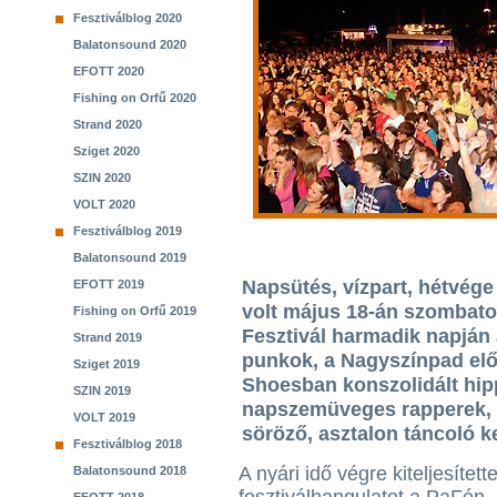
Fesztiválblog 2020
Balatonsound 2020
EFOTT 2020
Fishing on Orfű 2020
Strand 2020
Sziget 2020
SZIN 2020
VOLT 2020
Fesztiválblog 2019
Balatonsound 2019
Napsütés, vízpart, hétvége 
EFOTT 2019
volt május 18-án szombato
Fishing on Orfű 2019
Fesztivál harmadik napján 
Strand 2019
punkok, a Nagyszínpad előt
Sziget 2019
Shoesban konszolidált hip
SZIN 2019
napszemüveges rapperek, 
VOLT 2019
söröző, asztalon táncoló 
Fesztiválblog 2018
A nyári idő végre kiteljesített
Balatonsound 2018