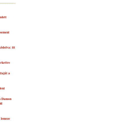
zdett
asement
kódolva: itt
rkettre
taját a
lent
és Damon
ld
 lemeze