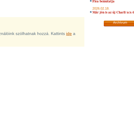
Flea bemutatja
2026.02.18.
Már jön is az új Charli xcx-
Archívum
sználóink szólhatnak hozzá. Kattints
ide
a