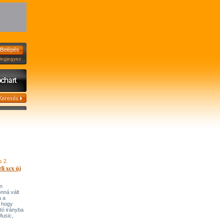
jegyez
s 2.
li xcx új
n
onná vált
a a
, hogy
tó irányba
’Music,