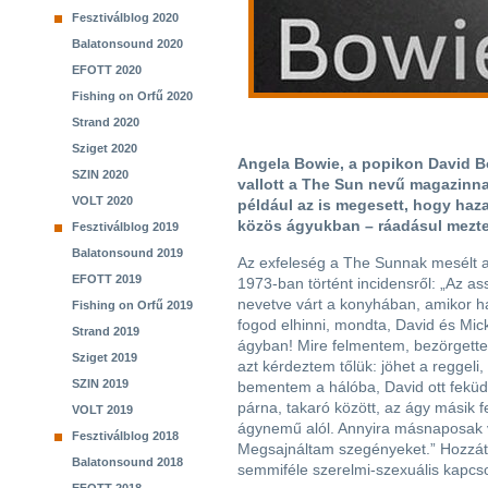
Fesztiválblog 2020
Balatonsound 2020
EFOTT 2020
Fishing on Orfű 2020
Strand 2020
Sziget 2020
Angela Bowie, a popikon David Bo
SZIN 2020
vallott a The Sun nevű magazinn
VOLT 2020
például az is megesett, hogy hazaé
közös ágyukban – ráadásul mezte
Fesztiválblog 2019
Balatonsound 2019
Az exfeleség a The Sunnak mesélt az
EFOTT 2019
1973-ban történt incidensről: „Az a
nevetve várt a konyhában, amikor 
Fishing on Orfű 2019
fogod elhinni, mondta, David és Mic
Strand 2019
ágyban! Mire felmentem, bezörgette
Sziget 2019
azt kérdeztem tőlük: jöhet a reggeli,
SZIN 2019
bementem a hálóba, David ott fekü
párna, takaró között, az ágy másik f
VOLT 2019
ágynemű alól. Annyira másnaposak vo
Fesztiválblog 2018
Megsajnáltam szegényeket.” Hozzáte
Balatonsound 2018
semmiféle szerelmi-szexuális kapcs