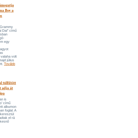
támogatja
na Boy a
os
n-Grammy
i Dai" című
usban
gó-
em egy
nagyot
tas
valaha volt
majd július
tt.
Tovább
l túlfűtött
t adja át
ipa
an is
o’ című
tett albumon
an foglal. A
keresztül
adtak el rá
ekesnő