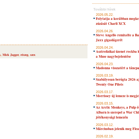
További hírek
2026.05.22.
Folytatja a korábban megke
zúzását Charli XCX
2026.04.26.
Steve Angello remixelte a B
Jaxx gigaslágerét
2026.04.24.
Asztrofizikai üzenet rockba 
n
,
Mick Jagger
,
részeg
,
szex
a Muse nagybejelentése
2026.04.23.
Madonna visszatért a táncpa
2026.03.19.
Szabályosan berúgta 2026 aj
Twenty One Pilots
2026.03.17.
Morrissey új lemeze is megje
2026.03.15.
Az Arctic Monkeys, a Pulp 
Albarn is szerepel a War Chi
jótékonysági lemezén
2026.03.12.
Márciusban jelenik meg Flea
2026.02.19.