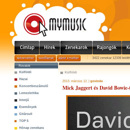
3422 zenekar 12339 letölt
Rovatok
Külföldi
Külföldi
Hazai
2013. március 12. |
govinda
Mick Jaggert és David Bowie-t
Koncertbeszámoló
Lemezkritika
Interjú
Események
Gitársuli
TOP 5
Hónap zenekara