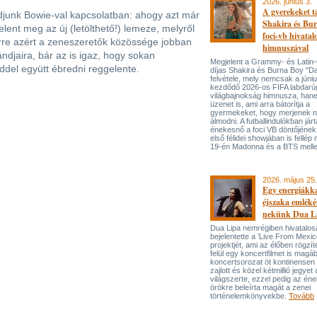
2026. június 3.
A gyerekeket 
djunk Bowie-val kapcsolatban: ahogy azt már
Shakira és Bur
elent meg az új (letölthető!) lemeze, melyről
foci-vb hivatal
 erre azért a zeneszeretők közössége jobban
himnuszával
andjaira, bár az is igaz, hogy sokan
Megjelent a Grammy- és Lati
ddel együtt ébredni reggelente.
díjas Shakira és Burna Boy "Da
felvétele, mely nemcsak a júni
kezdődő 2026-os FIFA labdarú
világbajnokság himnusza, han
üzenet is, ami arra bátorítja a
gyermekeket, hogy merjenek 
álmodni. A futballindulókban jár
énekesnő a foci VB döntőjének 
első félidei showjában is fellép 
19-én Madonna és a BTS melle
2026. május 25.
Egy energiákka
éjszaka emléké
nekünk Dua L
Dua Lipa nemrégiben hivatalos
bejelentette a ’Live From Mexic
projektjét, ami az élőben rögzí
felül egy koncertfilmet is magáb
koncertsorozat öt kontinensen 
zajlott és közel kétmillió jegyet 
világszerte, ezzel pedig az én
örökre beleírta magát a zenei
történelemkönyvekbe.
Tovább