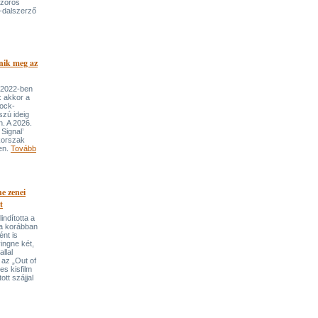
szoros
-dalszerző
nik meg az
 2022-ben
: akkor a
rock-
szú ideig
n. A 2026.
Signal’
korszak
ben.
Tovább
e zenei
t
indította a
t a korábban
nt is
ingne két,
llal
 az „Out of
s kisfilm
ott szájjal