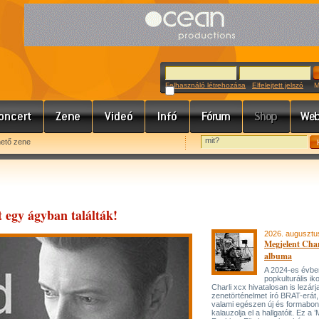
Felhasználó létrehozása
Elfelejtett jelszó
Meg
hető zene
 egy ágyban találták!
2026. augusztu
Megjelent Char
albuma
A 2024-es évbe
popkulturális ik
Charli xcx hivatalosan is lezárj
zenetörténelmet író BRAT-erát
valami egészen új és formabon
kalauzolja el a hallgatóit. Ez a 