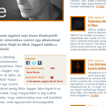
Fashion, Film’, amely a három
Grammy-díjas angol énekesnő
hetedik stúdióalbuma.
Tovább
2026. június 8.
Júniusban jele
új Muse
A Muse utoljára
adott ki albumot
wie egykori neje bizarr élményeiről
’Will Of The People’ azonnal a 
slágerlisták élén nyitott, és hos
ak: elmondása szerint egy alkalommal
nem is lehetett letaszítani onna
június 26-án érkező ’The Wow! 
rve férjét és Mick Jaggert találta a
címre keresztelt lemez egy új 
lenül.
nyitányát jelenti a banda életé
 állítólag
megosztás
2026. június 5.
sszisztensem
Cara Delevingn
hazaértem. Nem
karriert indítot
kapcsolódó linkek
k Jagger, egy
David Bowie
Hivatalosan is el
m az ajtón, és
zenei karrierjé
kapcsolódó cikkek
divatmodellként és színésznőké
 fiúk? Aztán
A hét minden napjára David Bowie
ismert szupersztár. Cara Delev
dt egy csomó
egymáshoz szorosan kötődő da
mutatkozik be. Az „I Forgot” és
elénél pedig Mick Jagger lába lógott ki az
my Head” kettősét egy hétperce
ltak, hogy megszólalni is alig tudtak.
illusztrálja, amit tényleg csak tát
lehet végignézni.
Tovább
tte, hogy valószínűleg nem volt közöttük
olat, csak egyszerűen lerészegedtek.