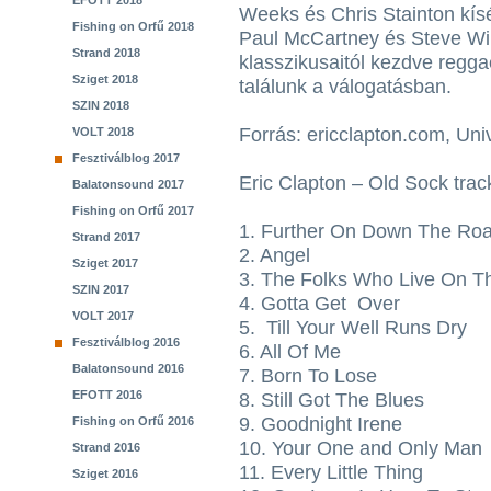
EFOTT 2018
Weeks és Chris Stainton kísé
Fishing on Orfű 2018
Paul McCartney és Steve Wi
Strand 2018
klasszikusaitól kezdve regga
Sziget 2018
találunk a válogatásban.
SZIN 2018
Forrás: ericclapton.com, Un
VOLT 2018
Fesztiválblog 2017
Eric Clapton – Old Sock track
Balatonsound 2017
Fishing on Orfű 2017
1. Further On Down The Ro
Strand 2017
2. Angel
Sziget 2017
3. The Folks Who Live On Th
SZIN 2017
4. Gotta Get Over
VOLT 2017
5. Till Your Well Runs Dry
Fesztiválblog 2016
6. All Of Me
Balatonsound 2016
7. Born To Lose
EFOTT 2016
8. Still Got The Blues
9. Goodnight Irene
Fishing on Orfű 2016
10. Your One and Only Man
Strand 2016
11. Every Little Thing
Sziget 2016