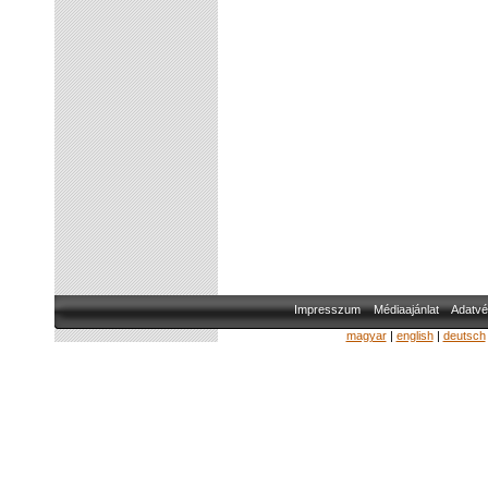
Impresszum
Médiaajánlat
Adatvé
magyar
|
english
|
deutsch