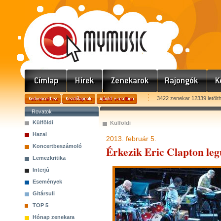
3422 zenekar 12339 letölt
Rovatok
Külföldi
Külföldi
Hazai
2013. február 5.
Koncertbeszámoló
Érkezik Eric Clapton le
Lemezkritika
Interjú
Események
Gitársuli
TOP 5
Hónap zenekara