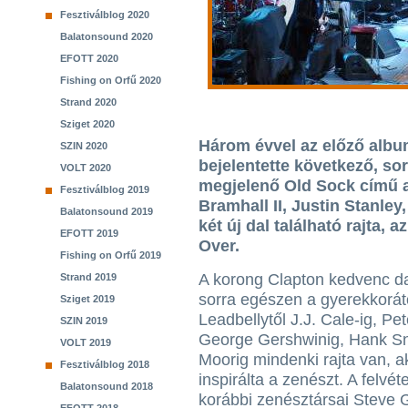
Fesztiválblog 2020
Balatonsound 2020
EFOTT 2020
Fishing on Orfű 2020
Strand 2020
Sziget 2020
Három évvel az előző albu
SZIN 2020
bejelentette következő, so
VOLT 2020
megjelenő Old Sock című 
Fesztiválblog 2019
Bramhall II, Justin Stanley
Balatonsound 2019
két új dal található rajta, 
EFOTT 2019
Over.
Fishing on Orfű 2019
A korong Clapton kedvenc da
Strand 2019
sorra egészen a gyerekkorát
Sziget 2019
Leadbellytől J.J. Cale-ig, Pet
SZIN 2019
George Gershwinig, Hank S
VOLT 2019
Moorig mindenki rajta van, a
Fesztiválblog 2018
inspirálta a zenészt. A felvét
Balatonsound 2018
korábbi zenésztársai Steve G