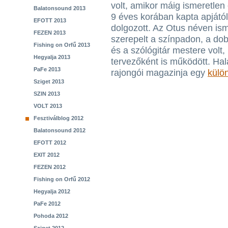
volt, amikor máig ismeretlen
Balatonsound 2013
9 éves korában kapta apjátó
EFOTT 2013
dolgozott. Az Otus néven is
FEZEN 2013
szerepelt a színpadon, a dob 
Fishing on Orfű 2013
és a szólógitár mestere volt,
Hegyalja 2013
tervezőként is működött. Hal
PaFe 2013
rajongói magazinja egy
külö
Sziget 2013
SZIN 2013
VOLT 2013
Fesztiválblog 2012
Balatonsound 2012
EFOTT 2012
EXIT 2012
FEZEN 2012
Fishing on Orfű 2012
Hegyalja 2012
PaFe 2012
Pohoda 2012