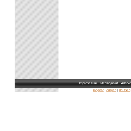
Impresszum
Médiaajánlat
Adatvé
magyar
|
english
|
deutsch