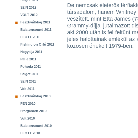
Sziget 2012
De nemcsak életerős férfiak
SZIN 2012
társadalom, hanem Whitney H
VOLT 2012
veszített, mint Etta James (7
Fesztiválblog 2011
Grammy-díjjal jutalmazott d
Balatonsound 2011
aki 2000 után is fel-feltűnt m
EFOTT 2011
jeles halottainak emlékül az 
Fishing on Orfű 2011
közösen énekelt 1979-ben:
Hegyalja 2011
PaFe 2011
Pohoda 2011
Sziget 2011
SZIN 2011
Volt 2011
Fesztiválblog 2010
PEN 2010
Stargarden 2010
Volt 2010
Balatonsound 2010
EFOTT 2010