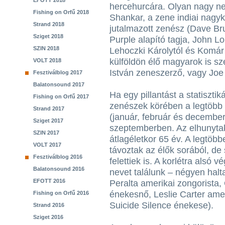
EFOTT 2018
hercehurcára. Olyan nagy ne
Fishing on Orfű 2018
Shankar, a zene indiai nagy
Strand 2018
jutalmazott zenész (Dave Br
Sziget 2018
Purple alapító tagja, John Lo
SZIN 2018
Lehoczki Károlytól és Komár 
külföldön élő magyarok is sze
VOLT 2018
István zeneszerző, vagy Jo
Fesztiválblog 2017
Balatonsound 2017
Ha egy pillantást a statisztik
Fishing on Orfű 2017
zenészek körében a legtöbb 
Strand 2017
(január, február és december)
Sziget 2017
szeptemberben. Az elhunytak
SZIN 2017
átlagéletkor 65 év. A legtöb
VOLT 2017
távoztak az élők sorából, d
Fesztiválblog 2016
felettiek is. A korlétra alsó
Balatonsound 2016
nevet találunk – négyen halt
EFOTT 2016
Peralta amerikai zongorista
énekesnő, Leslie Carter ame
Fishing on Orfű 2016
Suicide Silence énekese).
Strand 2016
Sziget 2016