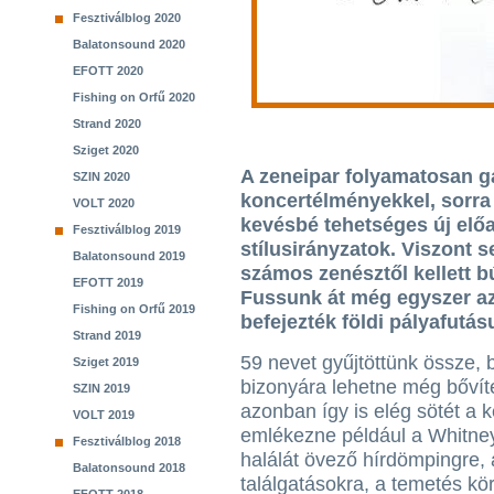
Fesztiválblog 2020
Balatonsound 2020
EFOTT 2020
Fishing on Orfű 2020
Strand 2020
Sziget 2020
A zeneipar folyamatosan g
SZIN 2020
koncertélményekkel, sorra
VOLT 2020
kevésbé tehetséges új előa
Fesztiválblog 2019
stílusirányzatok. Viszont s
Balatonsound 2019
számos zenésztől kellett 
EFOTT 2019
Fussunk át még egyszer az
Fishing on Orfű 2019
befejezték földi pályafutás
Strand 2019
59 nevet gyűjtöttünk össze, 
Sziget 2019
bizonyára lehetne még bővíten
SZIN 2019
azonban így is elég sötét a k
VOLT 2019
emlékezne például a Whitne
Fesztiválblog 2018
halálát övező hírdömpingre, 
Balatonsound 2018
találgatásokra, a temetés kör