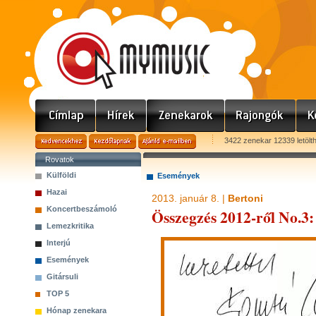
3422 zenekar 12339 letölt
Rovatok
Külföldi
Események
Hazai
2013. január 8. |
Bertoni
Koncertbeszámoló
Összegzés 2012-ről No.3:
Lemezkritika
Interjú
Események
Gitársuli
TOP 5
Hónap zenekara