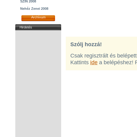
SZIN 2008
Nehéz Zenei 2008
Archívum
Hirdetés
Szólj hozzá!
Csak regisztrált és belépet
Kattints
ide
a belépéshez! 