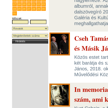
nagylemeze. Az
17
18
19
20
21
22
23
albumról, annak
24
25
26
27
28
29
30
dalszövegíró 2
31
1
2
3
4
5
6
Galéria és Kultú
Időszak:
-
meghallgathatj
Cseh Tamás
Hirdetés
és Másik J
Közös estet ta
két barátja és
János, 2018. ok
Művelődési Kö
In memoria
szám, ami k