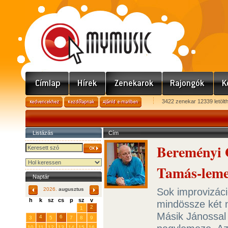
3422 zenekar 12339 letölt
Listázás
Cím
Bereményi G
Tamás-leme
Naptár
Sok improvizáci
2026.
augusztus
h
k
sz
cs
p
sz
v
mindössze két n
29
31
2
27
28
30
1
Másik Jánossal
4
6
3
5
7
8
9
10
11
12
13
14
15
16