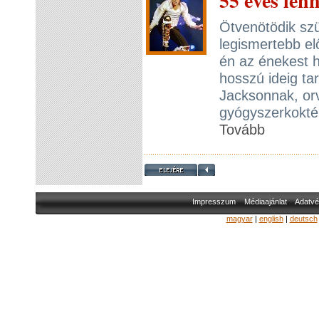
55 éves len
Ötvenötödik szü
legismertebb el
én az énekest h
hosszú ideig tar
Jacksonnak, or
gyógyszerkoktél
Tovább
Impresszum
Médiaajánlat
Adatvé
magyar
|
english
|
deutsch