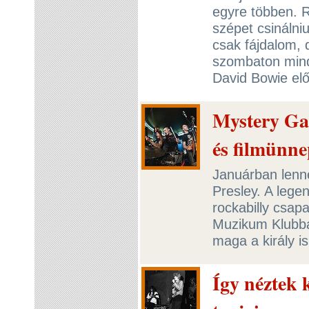
egyre többen. R
szépet csináln
csak fájdalom, d
szombaton mind
David Bowie elő
Mystery Gan
és filmünn
Januárban lenne 
Presley. A lege
rockabilly csap
Muzikum Klubba
maga a király is 
Így néztek 