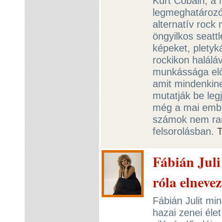
Kurt Cobain, a 
legmeghatározó
alternatív rock
öngyilkos seatt
képeket, pletyk
rockikon haláláv
munkássága elő
amit mindenkine
mutatják be le
még a mai ember
számok nem rang
felsorolásban.
Fábián Juli
róla elneve
Fábián Julit mi
hazai zenei éle