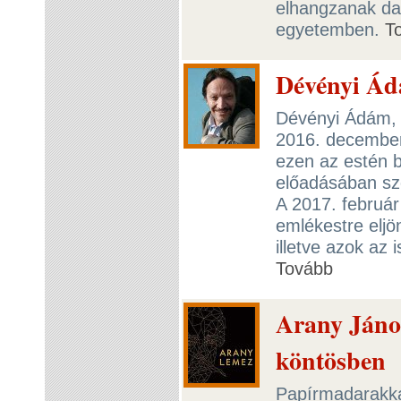
elhangzanak da
egyetemben.
T
Dévényi Ád
Dévényi Ádám, 
2016. december 
ezen az estén b
előadásában sz
A 2017. februá
emlékestre eljön
illetve azok az 
Tovább
Arany Jáno
köntösben
Papírmadarakkal