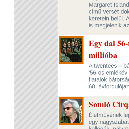
Margaret Island
című versét dol
keretein belül.
is megjelenik 
Egy dal 56-
millióba
A twentees – bá
’56-os emlékév 
fiatalok bátorsá
60. évfordulój
Somló Cirqs
Életművének le
egy nagyszabás
kollégák, pálya