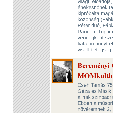
világú előadója,
énekesnőnek ta
kipróbálta magá
közönség (Fábián
Péter duó, Fábi
Random Trip imp
vendégként szer
fiatalon hunyt 
viselt betegség
Bereményi G
MOMkultb
Cseh Tamás 75 é
Géza és Másik 
állnak színpad
Ebben a műsorb
nővéremnek 2, é