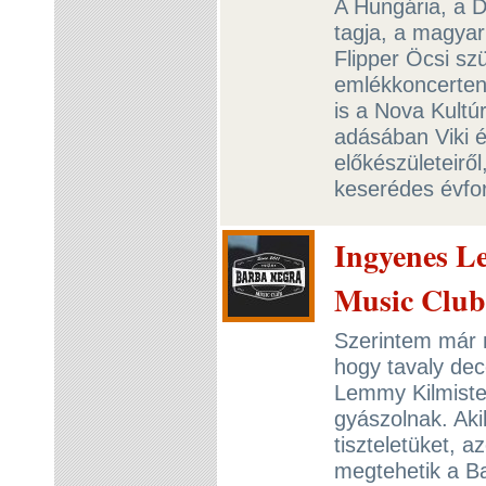
A Hungária, a D
tagja, a magyar
Flipper Öcsi sz
emlékkoncerten 
is a Nova Kultú
adásában Viki 
előkészületeiről
keserédes évfo
Ingyenes L
Music Clu
Szerintem már m
hogy tavaly de
Lemmy Kilmiste
gyászolnak. Aki
tiszteletüket, 
megtehetik a B