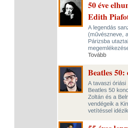
50 éve elhu
Edith Piafo
A legendás san
(művészneve, a 
Párizsba utazta
megemlékezésen.
Tovább
Beatles 50:
A tavaszi óriás
Beatles 50 kon
Zoltán és a Be
vendégeik a Ki
vetítéssel idéz