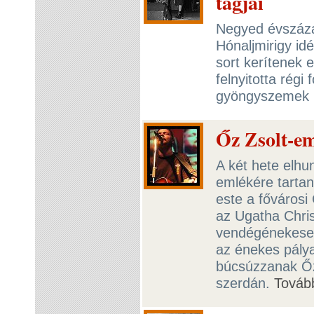
tagjai
Negyed évszázad
Hónaljmirigy id
sort kerítenek 
felnyitotta régi
gyöngyszemek k
Őz Zsolt-e
A két hete elhun
emlékére tarta
este a fővárosi
az Ugatha Chris
vendégénekesek,
az énekes pálya
búcsúzzanak Őz 
szerdán.
Továb