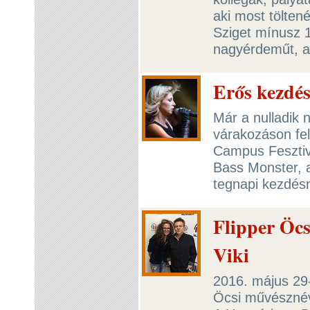
aki most tölten
Sziget mínusz 1
nagyérdeműt, a
Erős kezdé
Már a nulladik 
várakozáson fel
Campus Fesztivá
Bass Monster, a 
tegnapi kezdés
Flipper Öcs
Viki
2016. május 29
Öcsi művésznéve