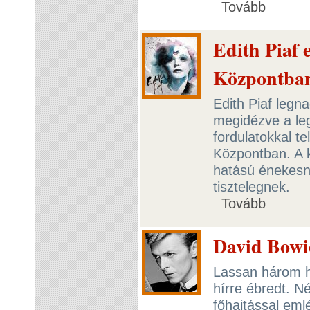
Tovább
Edith Piaf 
Központba
Edith Piaf legna
megidézve a le
fordulatokkal t
Központban. A k
hatású énekesnő
tisztelegnek.
Tovább
David Bowi
Lassan három h
hírre ébredt. N
főhajtással em