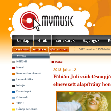
3422 zenekar 12339 letölt
Rovatok
Külföldi
Hazai
Hazai
2018. július 12.
Koncertbeszámoló
Fábián Juli születésnapjá
Lemezkritika
elnevezett alapítvány hon
Interjú
Események
Gitársuli
TOP 5
Hónap zenekara