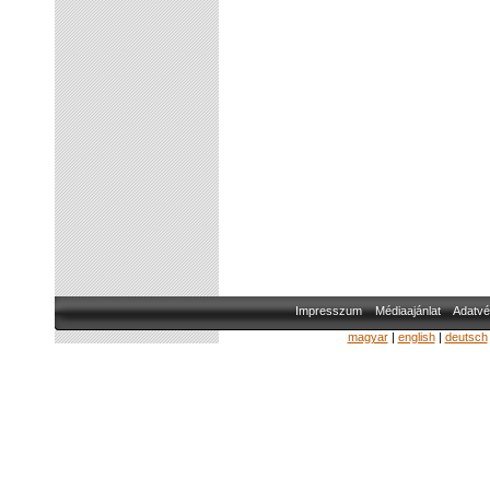
Impresszum
Médiaajánlat
Adatvé
magyar
|
english
|
deutsch