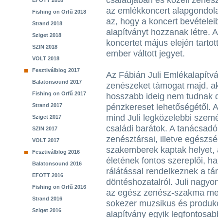
családjában és közeli zenés
EFOTT 2018
az emlékkoncert alapgondolat
Fishing on Orfű 2018
az, hogy a koncert bevételei
Strand 2018
alapítványt hozzanak létre. 
Sziget 2018
koncertet május elején tarto
SZIN 2018
ember váltott jegyet.
VOLT 2018
Fesztiválblog 2017
Az Fábián Juli Emlékalapítvá
Balatonsound 2017
zenészeket támogat majd, ak
Fishing on Orfű 2017
hosszabb ideig nem tudnak do
Strand 2017
pénzkereset lehetőségétől. A
mind Juli legközelebbi szemé
Sziget 2017
családi barátok. A tanácsadó
SZIN 2017
zenésztársai, illetve egészs
VOLT 2017
szakemberek kaptak helyet,
Fesztiválblog 2016
életének fontos szereplői, h
Balatonsound 2016
rálátással rendelkeznek a t
EFOTT 2016
döntéshozatalról. Juli nagyon
Fishing on Orfű 2016
az egész zenész-szakma meg
Strand 2016
sokezer muzsikus és produkc
Sziget 2016
alapítvány egyik legfontosab