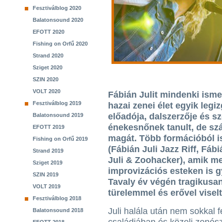
Fesztiválblog 2020
Balatonsound 2020
EFOTT 2020
Fishing on Orfű 2020
Strand 2020
Sziget 2020
SZIN 2020
VOLT 2020
Fábián Julit mindenki isme
Fesztiválblog 2019
hazai zenei élet egyik leg
előadója, dalszerzője és sz
Balatonsound 2019
énekesnőnek tanult, de sz
EFOTT 2019
magát. Több formációból i
Fishing on Orfű 2019
(Fábián Juli Jazz Riff, Fáb
Strand 2019
Juli & Zoohacker), amik me
Sziget 2019
improvizációs esteken is g
SZIN 2019
Tavaly év végén tragikusan
VOLT 2019
türelemmel és erővel visel
Fesztiválblog 2018
Juli halála után nem sokkal f
Balatonsound 2018