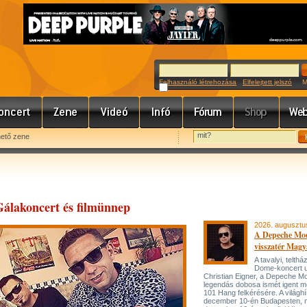
Felhasználó létrehozása
Elfelejtett jelszó
Meg
hető zene
Gálakoncert és filmünnep
2026. augusztu
A Depeche Mo
visszatér Magy
A tavalyi, telt
Dome-koncert 
Christian Eigner, a Depeche M
legendás dobosa ismét igent m
101 Hang felkérésére. A világh
december 10-én Budapesten, 