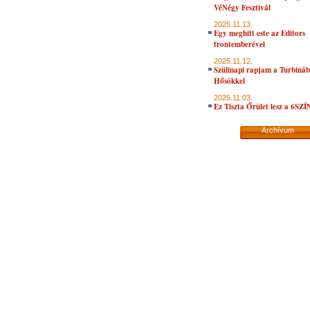
VéNégy Fesztivál
2025.11.13.
Egy meghitt este az Editors
frontemberével
2025.11.12.
Szülinapi rapjam a Turbiná
Hősökkel
2025.11.03.
Ez Tiszta Őrület lesz a 6SZ
Archívum