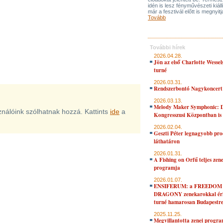
idén is lesz fényművészeti kiáll
már a fesztivál előtt is megnyitj
Tovább
További hírek
2026.04.28.
Jön az első Charlotte Wessel
turné
2026.03.31.
Rendszerbontó Nagykoncert
2026.03.13.
Melody Maker Symphonic: D
sználóink szólhatnak hozzá. Kattints
ide
a
Kongresszusi Központban is
2026.02.04.
Geszti Péter legnagyobb pro
láthatáron
2026.01.31.
A Fishing on Orfű teljes zene
programja
2026.01.07.
ENSIFERUM: a FREEDOM
DRAGONY zenekarokkal érk
turné hamarosan Budapestr
2025.11.25.
Megvillantotta zenei progra