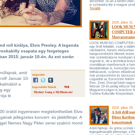
december 16-án a berlini Uber
is színpadra lép a magyar prod
Tovább
2026. július 31.
LOOK MUM 
COMPUTER el
Magyarország
LOOK MUM NO COMPUTER oly
 roll királya, Elvis Presley. A legenda
egy őrült feltaláló, csak a talá
rakétaként, hanem elsősorban
rockabilly csapata egy fergeteges
hangszerekként öltenek testet. 
an 2015. január 10-én. Az est során
már szintetizátoros kerékpárt 
orgonát is, de a technikai bravú
zseniálisan manőverezik a ha
birodalmában is, koncertjei ren
teltházasok, számos előadóval
 műfajnak, amit
megosztás
már producerként és társszerz
roll! Január 10-
Legutóbb az Eurovízión feltűnt 
Eins, Zwei, Drei-jal futott nagyo
lkalmából a
február 19-én pedig először hal
kapcsolódó linkek
ng egy
Magyarországon is bravúros fe
Mystery Gang a MyMusic-on!
Turbina Kulturális Központban.
rója le
2026. július 29.
0 órától ingyenesen megtekinthetőek Elvis
A brit drill pa
Dürer Kertben
nak jellegzetes koncert- és játékfilmjei. A
koncerteznek
leggel Nemes Nagy Péter zenei szakíró mond
A brit hiphop- és grime-színtér
legizgalmasabb jelensége, a P