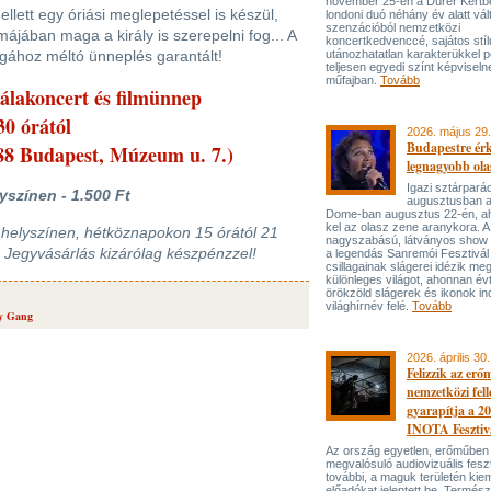
november 25-én a Dürer Kertben
ellett egy óriási meglepetéssel is készül,
londoni duó néhány év alatt vál
szenzációból nemzetközi
májában maga a király is szerepelni fog... A
koncertkedvenccé, sajátos stí
gához méltó ünneplés garantált!
utánozhatatlan karakterükkel p
teljesen egyedi színt képviseln
műfajban.
Tovább
álakoncert és filmünnep
30 órától
2026. május 29.
Budapestre ér
8 Budapest, Múzeum u. 7.)
legnagyobb ola
Igazi sztárpará
yszínen - 1.500 Ft
augusztusban 
Dome-ban augusztus 22-én, aho
kel az olasz zene aranykora. A
helyszínen, hétköznapokon 15 órától 21
nagyszabású, látványos show
. Jegyvásárlás kizárólag készpénzzel!
a legendás Sanremói Fesztivál
csillagainak slágerei idézik meg
különleges világot, ahonnan év
örökzöld slágerek és ikonok ind
világhírnév felé.
Tovább
y Gang
2026. április 30.
Felizzik az erő
nemzetközi fel
gyarapítja a 2
INOTA Fesztiv
Az ország egyetlen, erőműben
megvalósuló audiovizuális feszt
további, a maguk területén kie
előadókat jelentett be. Termés