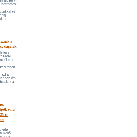
 lép fel. A
t internetes
lusukkal és
edig
ek a
keznek a
sz slágerek
dé lesz
az MVM
l életre
 keretében
 azt a
tizedek óta
ultak el a
mű:
lépők sora
026-os
ált
iválja
melkedő
zetesen