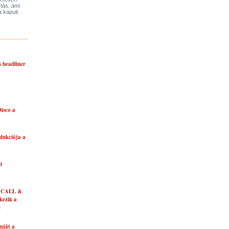
ítás, ami
a kapuit.
s headliner
isco a
dukciója a
i
 CALL &
ezik a
e
mját a