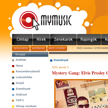
3422 zenekar 12339 letölt
Rovatok
Külföldi
Események
Hazai
2015. január 3.
Mystery Gang: Elvis Presley 
Koncertbeszámoló
Lemezkritika
Interjú
Események
Gitársuli
TOP 5
Hónap zenekara