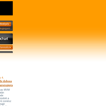
jegyez
s 4.
de dobosa
arországra
házas MVM
után
ode
ondott a
írű zenész
majd