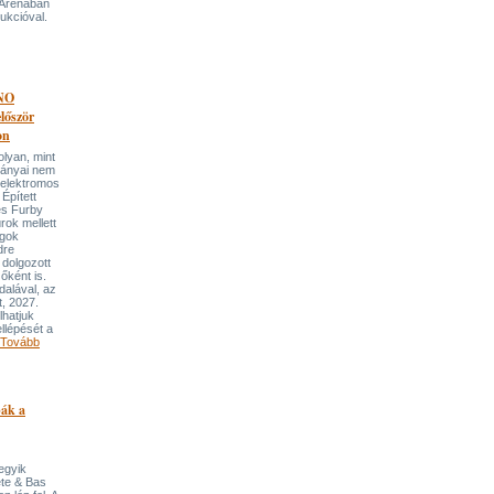
 Arénában
ukcióval.
NO
őször
on
an, mint
lmányai nem
 elektromos
Épített
és Furby
rok mellett
ngok
dre
 dolgozott
őként is.
dalával, az
t, 2027.
lhatjuk
llépését a
Tovább
pák a
 egyik
ete & Bas