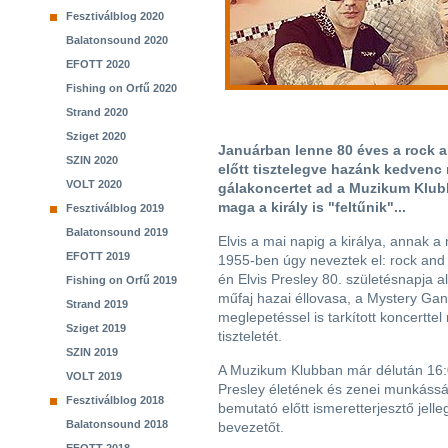
Fesztiválblog 2020
Balatonsound 2020
EFOTT 2020
Fishing on Orfű 2020
Strand 2020
Sziget 2020
Januárban lenne 80 éves a rock and
SZIN 2020
előtt tisztelegve hazánk kedvenc 
VOLT 2020
gálakoncertet ad a Muzikum Klubb
maga a király is "feltűnik"...
Fesztiválblog 2019
Balatonsound 2019
Elvis a mai napig a királya, annak a
EFOTT 2019
1955-ben úgy neveztek el: rock and 
én Elvis Presley 80. születésnapja a
Fishing on Orfű 2019
műfaj hazai éllovasa, a Mystery Ga
Strand 2019
meglepetéssel is tarkított koncerttel 
Sziget 2019
tiszteletét.
SZIN 2019
A Muzikum Klubban már délután 16:0
VOLT 2019
Presley életének és zenei munkásságá
Fesztiválblog 2018
bemutató előtt ismeretterjesztő jel
Balatonsound 2018
bevezetőt.