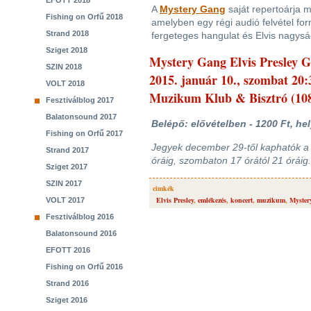
EFOTT 2018
A
Mystery Gang
saját repertoárja m
Fishing on Orfű 2018
amelyben egy régi audió felvétel for
Strand 2018
fergeteges hangulat és Elvis nagysá
Sziget 2018
Mystery Gang Elvis Presley G
SZIN 2018
2015. január 10., szombat 20:
VOLT 2018
Muzikum Klub & Bisztró (108
Fesztiválblog 2017
Balatonsound 2017
Belépő: elővételben - 1200 Ft, hel
Fishing on Orfű 2017
Jegyek december 29-től kaphatók a 
Strand 2017
óráig, szombaton 17 órától 21 óráig
Sziget 2017
SZIN 2017
cimkék
Elvis Presley
,
emlékezés
,
koncert
,
muzikum
,
Myster
VOLT 2017
Fesztiválblog 2016
Balatonsound 2016
EFOTT 2016
Fishing on Orfű 2016
Strand 2016
Sziget 2016