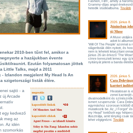
Fashion, Film’, amely a három
Grammy-díjas angol énekesnő
hetedik stúdióalbuma.
Tovább
2026. június 8.
Júniusban jele
új Muse
A Muse utoljára
adott ki albumot
’Will Of The People’ azonnal a 
slágerlisták élén nyitott, és hos
nem is lehetett letaszítani onna
enekar 2010-ben tűnt fel, amikor a
június 26-án érkező ’The Wow! 
 megnyerte a hazájukban évente
címre keresztelt lemez egy új 
nyitányát jelenti a banda életé
siktilraunirt. Ezután folyamatosan jöttek
a Little Talks, majd a 2011
 - Izlandon megjelent My Head Is An
2026. június 5.
Cara Delevingn
 szigetországi listák élére.
karriert indítot
enei sajtó - a
Hivatalosan is el
megosztás
zenei karrierjé
z új Arcade
divatmodellként és színésznőké
ternatív
ismert szupersztár. Cara Delev
kapcsolódó linkek
egymáshoz szorosan kötődő da
st.
mutatkozik be. Az „I Forgot” és
Of Monsters And Men
t egy kedvező
my Head” kettősét egy hétperce
kapcsolódó cikkek
illusztrálja, amit tényleg csak tát
ták meg az
lehet végignézni.
Tovább
Agent Fresco – az izlandi kiméra
on. Az idén
Sóley és Sin Fang: Izlandon nehéz
en szomorkás
megélni pusztán a zenélésből