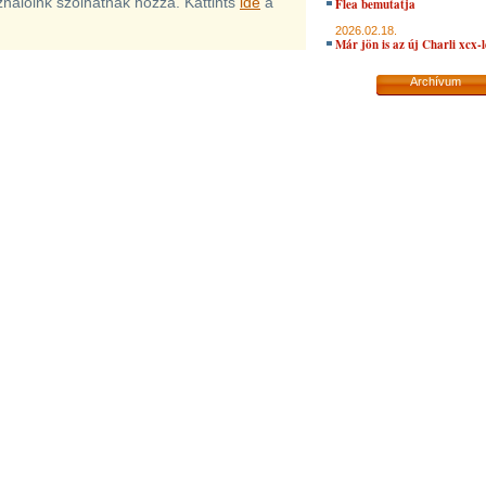
sználóink szólhatnak hozzá. Kattints
ide
a
Flea bemutatja
2026.02.18.
Már jön is az új Charli xcx-
Archívum