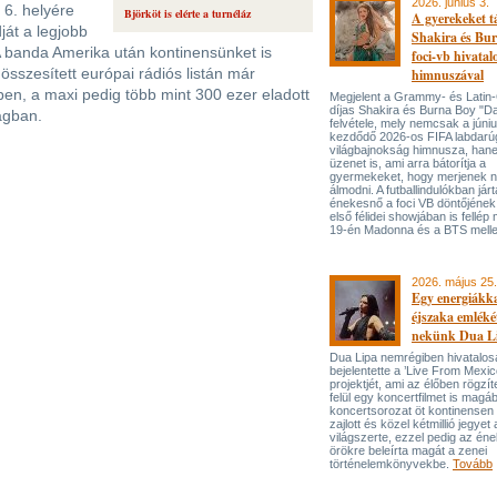
2026. június 3.
k 6. helyére
Björköt is elérte a turnéláz
A gyerekeket 
ját a legjobb
Shakira és Bur
 A banda Amerika után kontinensünket is
foci-vb hivatal
 összesített európai rádiós listán már
himnuszával
en, a maxi pedig több mint 300 ezer eladott
Megjelent a Grammy- és Lati
díjas Shakira és Burna Boy "Da
ágban.
felvétele, mely nemcsak a júni
kezdődő 2026-os FIFA labdarú
világbajnokság himnusza, han
üzenet is, ami arra bátorítja a
gyermekeket, hogy merjenek 
álmodni. A futballindulókban jár
énekesnő a foci VB döntőjének 
első félidei showjában is fellép 
19-én Madonna és a BTS melle
2026. május 25.
Egy energiákka
éjszaka emléké
nekünk Dua L
Dua Lipa nemrégiben hivatalos
bejelentette a ’Live From Mexic
projektjét, ami az élőben rögzí
felül egy koncertfilmet is magáb
koncertsorozat öt kontinensen 
zajlott és közel kétmillió jegyet 
világszerte, ezzel pedig az én
örökre beleírta magát a zenei
történelemkönyvekbe.
Tovább