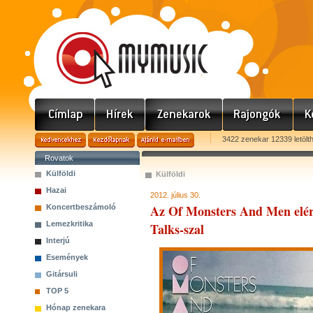
3422 zenekar 12339 letölt
Rovatok
Külföldi
Külföldi
Hazai
2012. július 30.
Az Of Monsters And Men elérte
Koncertbeszámoló
Lemezkritika
Talks-szal
Interjú
Események
Gitársuli
TOP 5
Hónap zenekara