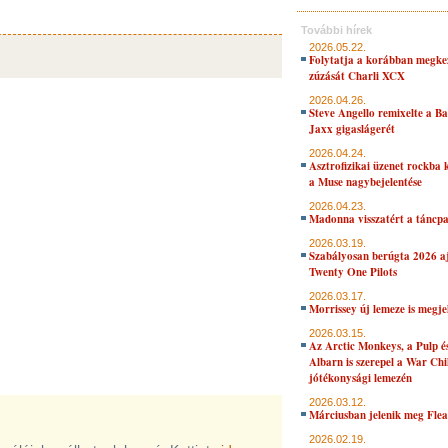
További hírek
2026.05.22.
Folytatja a korábban megke
zúzását Charli XCX
2026.04.26.
Steve Angello remixelte a B
Jaxx gigaslágerét
2026.04.24.
Asztrofizikai üzenet rockba 
a Muse nagybejelentése
2026.04.23.
Madonna visszatért a táncpa
2026.03.19.
Szabályosan berúgta 2026 aj
Twenty One Pilots
2026.03.17.
Morrissey új lemeze is megje
2026.03.15.
Az Arctic Monkeys, a Pulp 
Albarn is szerepel a War Chi
jótékonysági lemezén
2026.03.12.
Márciusban jelenik meg Flea
2026.02.19.