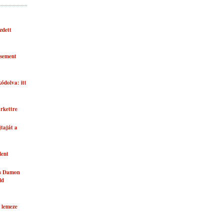
zdett
asement
kódolva: itt
rkettre
taját a
lent
és Damon
ld
 lemeze