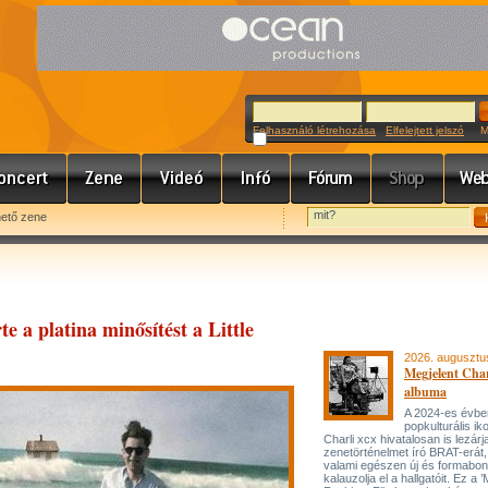
Felhasználó létrehozása
Elfelejtett jelszó
Meg
hető zene
 a platina minősítést a Little
2026. augusztu
Megjelent Char
albuma
A 2024-es évbe
popkulturális ik
Charli xcx hivatalosan is lezárj
zenetörténelmet író BRAT-erát
valami egészen új és formabon
kalauzolja el a hallgatóit. Ez a 