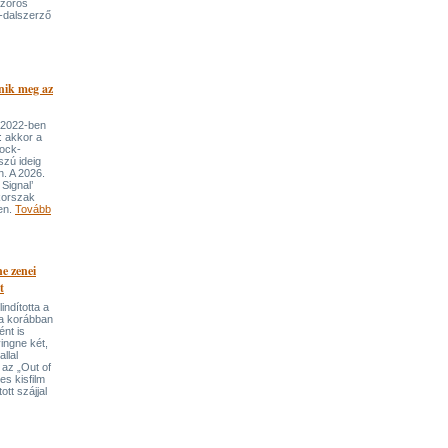
szoros
-dalszerző
nik meg az
 2022-ben
: akkor a
rock-
szú ideig
n. A 2026.
Signal’
korszak
ben.
Tovább
e zenei
t
indította a
t a korábban
nt is
ingne két,
llal
 az „Out of
s kisfilm
ott szájjal