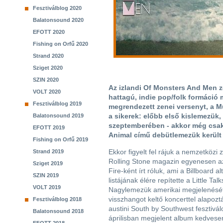
Fesztiválblog 2020
Balatonsound 2020
EFOTT 2020
Fishing on Orfű 2020
Strand 2020
Sziget 2020
SZIN 2020
Az izlandi Of Monsters And Men z
VOLT 2020
hattagú, indie pop/folk formáció
Fesztiválblog 2019
megrendezett zenei versenyt, a Mú
a sikerek: előbb első kislemezük, 
Balatonsound 2019
szeptemberében - akkor még csak
EFOTT 2019
Animal című debütlemezük került a
Fishing on Orfű 2019
Ekkor figyelt fel rájuk a nemzetközi z
Strand 2019
Rolling Stone magazin egyenesen a
Sziget 2019
Fire-ként írt róluk, ami a Billboard al
SZIN 2019
listájának élére repítette a Little Talk
VOLT 2019
Nagylemezük amerikai megjelenésé
visszhangot keltő koncerttel alapoz
Fesztiválblog 2018
austini South by Southwest fesztivál
Balatonsound 2018
áprilisban megjelent album kedves