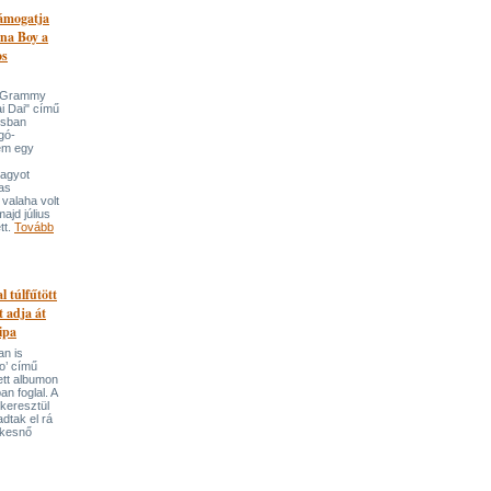
támogatja
na Boy a
os
n-Grammy
i Dai" című
usban
gó-
em egy
nagyot
tas
valaha volt
majd július
tt.
Tovább
l túlfűtött
t adja át
ipa
an is
o’ című
tett albumon
an foglal. A
keresztül
adtak el rá
ekesnő