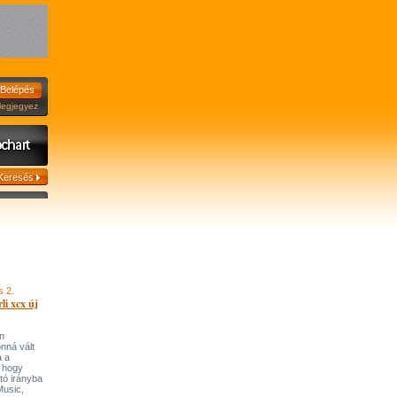
jegyez
s 2.
li xcx új
n
onná vált
a a
, hogy
tó irányba
’Music,