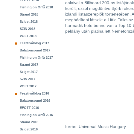
EFOTT 2018
dalaival a Billboard 200-as listájána
Fishing on Orfű 2018
került, ezzel megdöntve Björk rekord
izlandi listaszereplők történetében.
Strand 2018
meghódítani látszik: a Little Talks az
Sziget 2018
harmadik hete benne van a Top 10-b
SZIN 2018
példány után platina lett Németorsz
VOLT 2018
Fesztiválblog 2017
Balatonsound 2017
Fishing on Orfű 2017
Strand 2017
Sziget 2017
SZIN 2017
VOLT 2017
Fesztiválblog 2016
Balatonsound 2016
EFOTT 2016
Fishing on Orfű 2016
Strand 2016
forrás: Universal Music Hungary
Sziget 2016