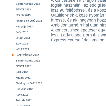
A koncerteken a világon vala
Balatonsound 2013
fogják használni, az eddigi 
lesz 90 fellépéssel, és a ko
EFOTT 2013
Gaultier-nek a keze nyomán s
FEZEN 2013
híressé, és aki nagyban hoz
Fishing on Orfű 2013
Ambition turné ruhái után hír
Hegyalja 2013
A koncert „meglepetése” egy 
PaFe 2013
lesz: Lady Gaga Born this wa
Sziget 2013
Express Yourself dallamaiba.
SZIN 2013
VOLT 2013
Fesztiválblog 2012
Balatonsound 2012
EFOTT 2012
EXIT 2012
FEZEN 2012
Fishing on Orfű 2012
Hegyalja 2012
PaFe 2012
Pohoda 2012