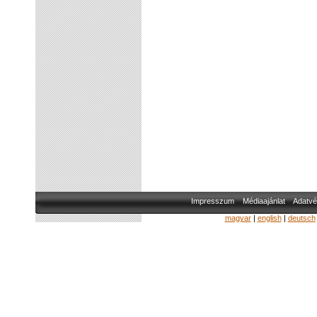
Impresszum
Médiaajánlat
Adatvé
magyar
|
english
|
deutsch