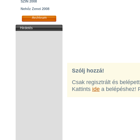
SZIN 2008
Nehéz Zenei 2008
Archívum
Hirdetés
Szólj hozzá!
Csak regisztrált és belépet
Kattints
ide
a belépéshez! 