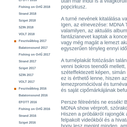
után már indul is a világkörüli
EFOTT 2018
popcirkusz.
Fishing on Orfű 2018
Strand 2018
A turné nevének kitalálása va
Sziget 2018
Igen, az elnevezése: MDNA T
SZIN 2018
valamilyen, az aktuális album
VOLT 2018
fantázianevet kaptak a konce
Fesztiválblog 2017
vagy még magát a lemezt aka
egyszerűen tényleg ennyi idő
Balatonsound 2017
Fishing on Orfű 2017
A turnéplakát fotózásán talá
Strand 2017
venni bokros teendői mellett,
Sziget 2017
széteffektezett képen, simá
SZIN 2017
ez is érthető lenne, hiszen 
VOLT 2017
lemezpromócióval és turnéval
Fesztiválblog 2016
és saját cipőmárkájának befutt
Balatonsound 2016
Persze félreértés ne essék! 
EFOTT 2016
MDNA show vérprofi, szórako
Fishing on Orfű 2016
Hiszen a próbákról rajongók ál
Strand 2016
felpakolt videókból és a hiva
Sziget 2016
hogy lesz megint minden, am