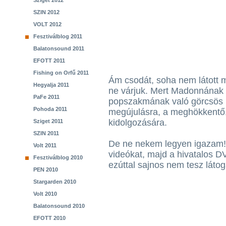
Sziget 2012
SZIN 2012
VOLT 2012
Fesztiválblog 2011
Balatonsound 2011
EFOTT 2011
Fishing on Orfű 2011
Ám csodát, soha nem látott m
Hegyalja 2011
ne várjuk. Mert Madonnának 
PaFe 2011
popszakmának való görcsös m
Pohoda 2011
megújulásra, a meghökkentő, 
kidolgozására.
Sziget 2011
SZIN 2011
De ne nekem legyen igazam! I
Volt 2011
videókat, majd a hivatalos 
Fesztiválblog 2010
ezúttal sajnos nem tesz láto
PEN 2010
Stargarden 2010
Volt 2010
Balatonsound 2010
EFOTT 2010