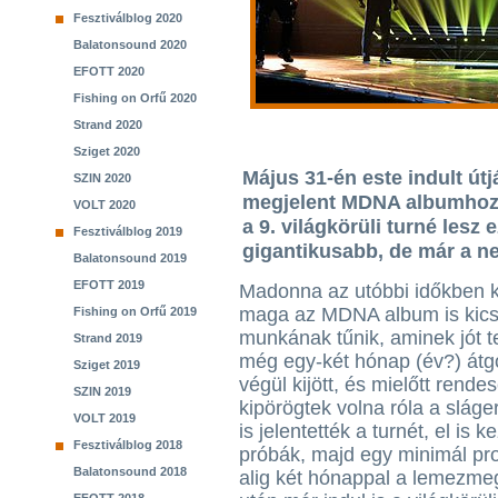
Fesztiválblog 2020
Balatonsound 2020
EFOTT 2020
Fishing on Orfű 2020
Strand 2020
Sziget 2020
Május 31-én este indult út
SZIN 2020
megjelent MDNA albumhoz 
VOLT 2020
a 9. világkörüli turné lesz
Fesztiválblog 2019
gigantikusabb, de már a n
Balatonsound 2019
EFOTT 2019
Madonna az utóbbi időkben 
maga az MDNA album is kicsit
Fishing on Orfű 2019
munkának tűnik, aminek jót te
Strand 2019
még egy-két hónap (év?) átg
Sziget 2019
végül kijött, és mielőtt rende
SZIN 2019
kipörögtek volna róla a sláge
VOLT 2019
is jelentették a turnét, el is 
Fesztiválblog 2018
próbák, majd egy minimál pr
Balatonsound 2018
alig két hónappal a lemezme