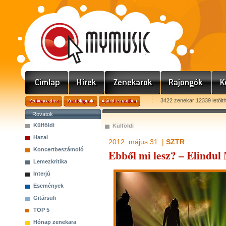
3422 zenekar 12339 letölt
Rovatok
Külföldi
Külföldi
Hazai
2012. május 31. |
SZTR
Koncertbeszámoló
Ebből mi lesz? – Elindul
Lemezkritika
Interjú
Események
Gitársuli
TOP 5
Hónap zenekara