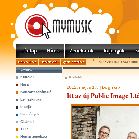
3422 zenekar 12339 letölt
Rovatok
Külföldi
Külföldi
Hazai
2012. május 17. |
bognarp
Koncertbeszámoló
Itt az új Public Image L
Lemezkritika
Interjú
Események
Gitársuli
TOP 5
Hónap zenekara