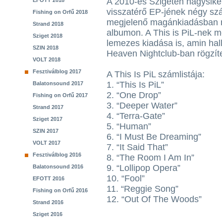
A 2010-es Szigeten nagysike
EFOTT 2018
visszatérő EP-jének négy szá
Fishing on Orfű 2018
megjelenő magánkiadásban me
Strand 2018
albumon. A This is PiL-nek m
Sziget 2018
lemezes kiadása is, amin hal
SZIN 2018
Heaven Nightclub-ban rögzítet
VOLT 2018
Fesztiválblog 2017
A This Is PiL számlistája:
1. “This Is PiL”
Balatonsound 2017
2. “One Drop”
Fishing on Orfű 2017
3. “Deeper Water”
Strand 2017
4. “Terra-Gate”
Sziget 2017
5. “Human”
SZIN 2017
6. “I Must Be Dreaming”
VOLT 2017
7. “It Said That”
Fesztiválblog 2016
8. “The Room I Am In”
9. “Lollipop Opera”
Balatonsound 2016
10. “Fool”
EFOTT 2016
11. “Reggie Song”
Fishing on Orfű 2016
12. “Out Of The Woods”
Strand 2016
Sziget 2016