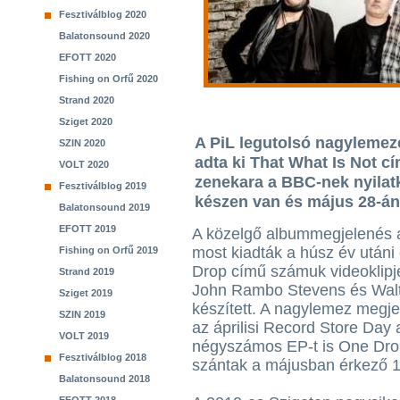
Fesztiválblog 2020
Balatonsound 2020
EFOTT 2020
Fishing on Orfű 2020
Strand 2020
Sziget 2020
A PiL legutolsó nagylemezé
SZIN 2020
adta ki That What Is Not c
VOLT 2020
zenekara a BBC-nek nyilat
Fesztiválblog 2019
készen van és május 28-án
Balatonsound 2019
EFOTT 2019
A közelgő albummegjelenés 
most kiadták a húsz év utáni
Fishing on Orfű 2019
Drop című számuk videoklipjé
Strand 2019
John Rambo Stevens és Walt
Sziget 2019
készített. A nagylemez megje
SZIN 2019
az áprilisi Record Store Day 
VOLT 2019
négyszámos EP-t is One Drop 
Fesztiválblog 2018
szántak a májusban érkező 
Balatonsound 2018