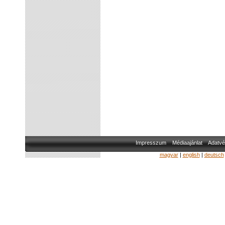
Impresszum
Médiaajánlat
Adatvé
magyar
|
english
|
deutsch