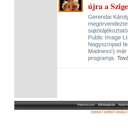
újra a Szige
Gerendai Károl
megörvendeztet
sajtótájékoztat
Public Image Ltd
Nagyszínpad fel
Madness!) már 
programja.
Tov
Impresszum
Médiaajánlat
Adatvé
magyar
|
english
|
deutsch