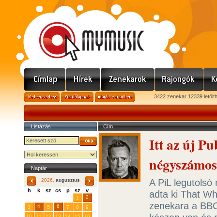
3422 zenekar 12339 letölt
Listázás
Cím
Itt az új P
négyszámo
Naptár
A PiL legutolsó
2026.
augusztus
h
k
sz
cs
p
sz
v
adta ki That Wh
29
31
2
27
28
30
1
zenekara a BBC
4
6
3
5
7
8
9
10
11
12
13
14
15
16