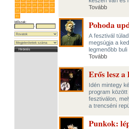
készen van és 
17
18
19
20
21
22
23
Tovább
24
25
26
27
28
29
30
31
1
2
3
4
5
6
Pohoda upd
Időszak:
-
A fesztivál túl
megsúgja a ked
legmenőbb buli 
Hirdetés
Tovább
Erős lesz a
Idén mintegy ké
program között
fesztiválon, me
a trencséni rep
Punkok: lép