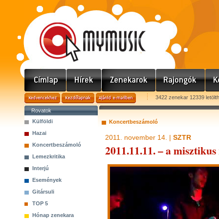
3422 zenekar 12339 letölt
Rovatok
Külföldi
Koncertbeszámoló
Hazai
2011. november 14. |
SZTR
Koncertbeszámoló
2011.11.11. – a misztikus
Lemezkritika
Interjú
Események
Gitársuli
TOP 5
Hónap zenekara