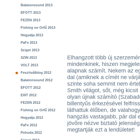
Balatonsound 2013
EFOTT 2013
FEZEN 2013
Fishing on Orfű 2013
Hegyalja 2013
PaFe 2013
Sziget 2013
Elhangzott több új szerzemén
SZIN 2013
mindenkinek, hiszen megjele
VOLT 2013
alapnak számít. Nekem az egy
Fesztiválblog 2012
dal (amiknek a címét ne várjá
Balatonsound 2012
szinte soha semmit nem ért
EFOTT 2012
Smith világot, sőt, még kics
EXIT 2012
olyan újnak számító (Szabad
billentyűs érkezésével felfris
FEZEN 2012
láthattuk élőben, de valahogy
Fishing on Orfű 2012
hangzás vastagabb, pár dal e
Hegyalja 2012
jövőre nézve biztató jelensé
PaFe 2012
megtartják ezt a lendületet!
Pohoda 2012