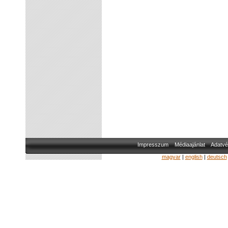
Impresszum
Médiaajánlat
Adatvé
magyar
|
english
|
deutsch