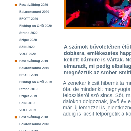
Fesztiválblog 2020
Balatonsound 2020
EFOTT 2020
Fishing on Orfű 2020
Strand 2020
Sziget 2020
A számok bűvöletében élők
SZIN 2020
dobásra, emlékezetes happ
VOLT 2020
kellett bármire is vártak.
Fesztiválblog 2019
elmaradt, mi pedig elballa
Balatonsound 2019
megnézzük az Amber Smith 
EFOTT 2019
Fishing on Orfű 2019
A zenekar kicsit hibernálta m
óta, de mindenkit megnyugtat
Strand 2019
feloszlásról szó sincs. Sőt, m
Sziget 2019
dalokon dolgoznak, jövő év e
SZIN 2019
már új lemezzel is jelentkez
VOLT 2019
addig is kicsit felpörgetik a k
Fesztiválblog 2018
Balatonsound 2018