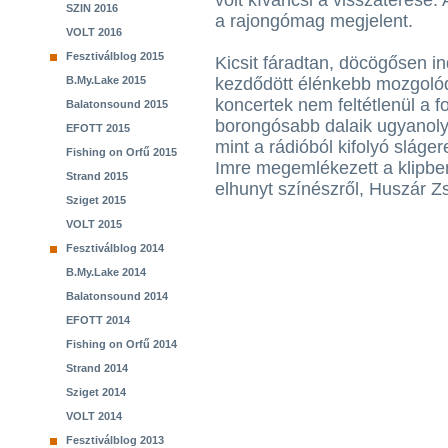
volt kíváncsi a visszatérése. 
SZIN 2016
a rajongómag megjelent.
VOLT 2016
Fesztiválblog 2015
Kicsit fáradtan, döcögősen ind
B.My.Lake 2015
kezdődött élénkebb mozgolód
koncertek nem feltétlenül a f
Balatonsound 2015
borongósabb dalaik ugyanoly
EFOTT 2015
mint a rádióból kifolyó sláger
Fishing on Orfű 2015
Imre megemlékezett a klipbe
Strand 2015
elhunyt színészről, Huszár Zs
Sziget 2015
VOLT 2015
Fesztiválblog 2014
B.My.Lake 2014
Balatonsound 2014
EFOTT 2014
Fishing on Orfű 2014
Strand 2014
Sziget 2014
VOLT 2014
Fesztiválblog 2013