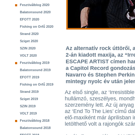
Fesztiválblog 2020
Balatonsound 2020
EFOTT 2020
Fishing on Orfű 2020
Strand 2020
Sziget 2020
Az alternatív rock úttörő
SZIN 2020
2-án kiadott maxija, az “I
VOLT 2020
ESCAPE ARTIST címen hama
Fesztiválblog 2019
a Capitol Record gondozás
Balatonsound 2019
Navarro és Stephen Perkin
EFOTT 2019
mintegy nyolc év után jele
Fishing on Orfű 2019
Az első single, az ‘Irresistibl
Strand 2019
hullámzó, szeszélyes, mondh
Sziget 2019
szerzemény lett. Az új anyag
SZIN 2019
az ‘End To The Lies’ című dal
VOLT 2019
elő-maxiként már áprilisban
Fesztiválblog 2018
letölthető volt a rajongók sz
Balatonsound 2018