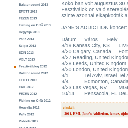
Koko-ban volt augusztus 30-
Balatonsound 2013
Fesztiválok-on való szereplé
EFOTT 2013
szinte azonnal elkapkodták a
FEZEN 2013
Fishing on Orfű 2013
JANE’S ADDICTION koncert 
Hegyalja 2013
Dátum
Város
Hely
PaFe 2013
8/19
Kansas City, KS
LIV
Sziget 2013
8/20
Calgary, Canada
Fort
SZIN 2013
8/27
Reading, United Kingd
VOLT 2013
8/28
Leeds, United Kingdom
Fesztiválblog 2012
8/30
London, United Kingdo
Balatonsound 2012
9/1
Tel Aviv, Israel
Tel 
EFOTT 2012
9/4
Edmonton, Canad
9/23
Las Vegas, NV
MGM
EXIT 2012
10/14
Pensacola, FL
DeL
FEZEN 2012
Fishing on Orfű 2012
cimkék
Hegyalja 2012
2011
,
EMI
,
Jane's Addiction
,
lemez
,
újdo
PaFe 2012
Pohoda 2012