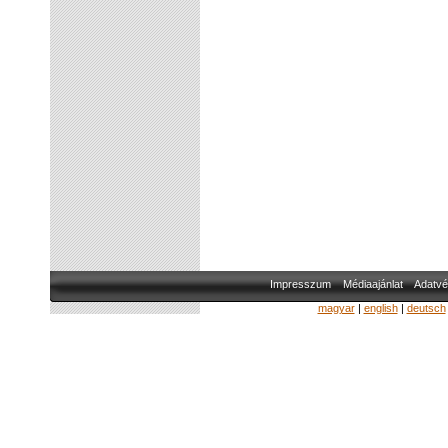
Impresszum
Médiaajánlat
Adatvé
magyar
|
english
|
deutsch