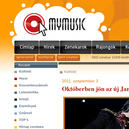
3422 zenekar 12339 letölt
Rovatok
Külföldi
Külföldi
Hazai
2011. szeptember 3.
Koncertbeszámoló
Októberben jön az új Jan
Lemezkritika
Interjú
Események
Gitársuli
TOP 5
Hónap zenekara