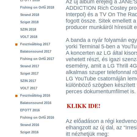
EFOTT 2018
Az új album erejéig a JANE'
ADDICTION Rich Costey prod
Fishing on Orfű 2018
Interpol) és a TV On The Rad
Strand 2018
fogott össze. Sitek emellett
Sziget 2018
producer munkáiról híresült e
SZIN 2018
VOLT 2018
A banda a nyár folyamán egy 
Fesztiválblog 2017
yorki Terminal 5-ben a YouT
Balatonsound 2017
A koncerten az LG által kiso
vehetett részt, és igazi szenz
Fishing on Orfű 2017
esemény, amit a LG Thrill 4G
Strand 2017
alkalmas szuper telefonnal rö
Sziget 2017
LG YouTube csatornáján leme
SZIN 2017
különböző szögben készített
VOLT 2017
perces dokumentumfilmet is.
Fesztiválblog 2016
Balatonsound 2016
KLIKK IDE!
EFOTT 2016
Fishing on Orfű 2016
Az előadáson a régi kedvenc
Strand 2016
elhangzott az új dal, az “Irres
Sziget 2016
itt nézhetjük meg: