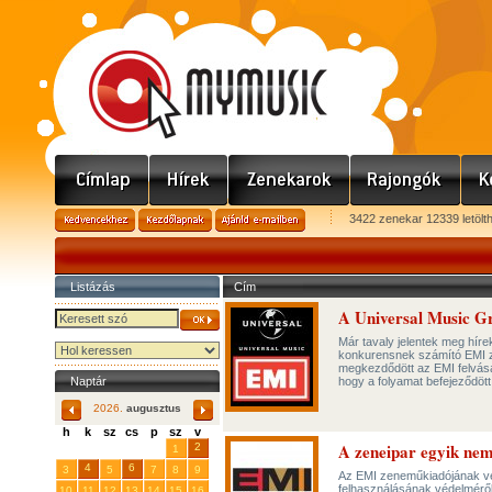
3422 zenekar 12339 letölt
Listázás
Cím
A Universal Music G
Már tavaly jelentek meg híre
konkurensnek számító EMI z
megkezdődött az EMI felvásár
Naptár
hogy a folyamat befejeződöt
2026.
augusztus
h
k
sz
cs
p
sz
v
A zeneipar egyik nem
29
31
2
27
28
30
1
4
6
3
5
7
8
9
Az EMI zeneműkiadójának vezet
felhasználásának védelméről
10
11
12
13
14
15
16