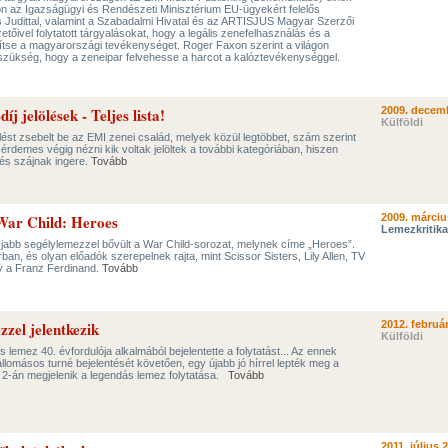
n az Igazságügyi és Rendészeti Minisztérium EU-ügyekért felelős
s Judittal, valamint a Szabadalmi Hivatal és az ARTISJUS Magyar Szerzői
tőivel folytatott tárgyalásokat, hogy a legális zenefelhasználás és a
ítse a magyarországi tevékenységet. Roger Faxon szerint a világon
 szükség, hogy a zeneipar felvehesse a harcot a kalóztevékenységgel.
 jelölések - Teljes lista!
2009. decemb
Külföldi
ést zsebelt be az EMI zenei család, melyek közül legtöbbet, szám szerint
 érdemes végig nézni kik voltak jelöltek a további kategóriában, hiszen
 és szájnak ingere.
Tovább
War Child: Heroes
2009. márciu
Lemezkritika
Újabb segélylemezzel bővült a War Child-sorozat, melynek címe „Heroes”.
an, és olyan előadók szerepelnek rajta, mint Scissor Sisters, Lily Allen, TV
y a Franz Ferdinand.
Tovább
zel jelentkezik
2012. február
Külföldi
lemez 40. évfordulója alkalmából bejelentette a folytatást... Az ennek
omásos turné bejelentését követően, egy újabb jó hírrel lepték meg a
lis 2-án megjelenik a legendás lemez folytatása.
Tovább
2011. július 2