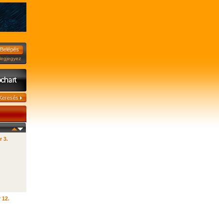
jegyez
r 3.
 12.