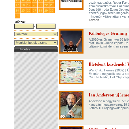
vezérigazgatója. Roger Faxo
17
18
19
20
21
22
23
szakállamtitkárával, Fazeka
Jogvédő Iroda Egyesület veze
24
25
26
27
28
29
30
szerzői jogok terén megerős
31
1
2
3
4
5
6
mindenütt változtatásra van
Tovább
Időszak:
-
Különleges Grammy-díj
A 2010-es Grammy-n 56 jelöl
ötöt David Guetta kapott. De
találunk itt mindent, mi szem
Hirdetés
Életekért küzdenek! 
War Child: Heroes (2009) | 
Ez már a negyedik lesz a sorb
On The Radio, Hot Chip vag
Ian Anderson új lemez
Anderson a nagysikerű ’72-es 
kapcsán megszervezett 19 áll
Jethro Tull rajongókat: ápri