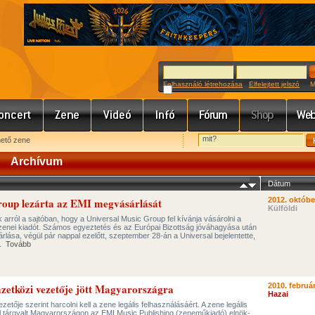
Felhasználó létrehozása
Elfelejtett jelszó
Meg
hető zene
Archívum
Dátum
roup lezárta az EMI megvásárlását
2012. októbe
Külföldi
k arról a sajtóban, hogy a Universal Music Group fel kívánja vásárolni a
enei kiadót. Számos egyeztetés és az Európai Bizottság jóváhagyása után
lása, végül pár nappal ezelőtt, szeptember 28-án a Universal bejelentette,
t.
Tovább
zetközi vezetője jött Magyarországra
2010. február
Hazai
ője szerint harcolni kell a zene legális felhasználásáért. A zene legális
 tárgyalt Magyarországon az EMI Music Publishing (zeneműkiadó) elnök-