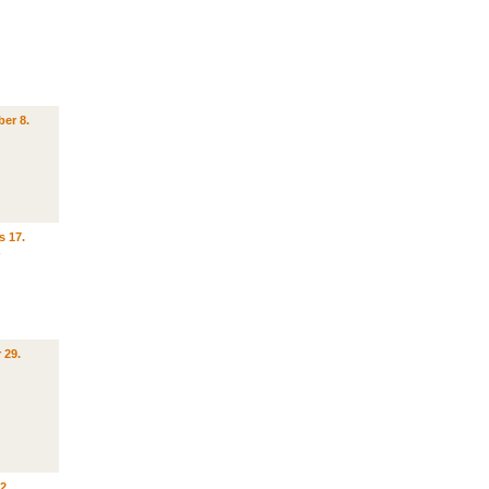
er 8.
s 17.
 29.
2.