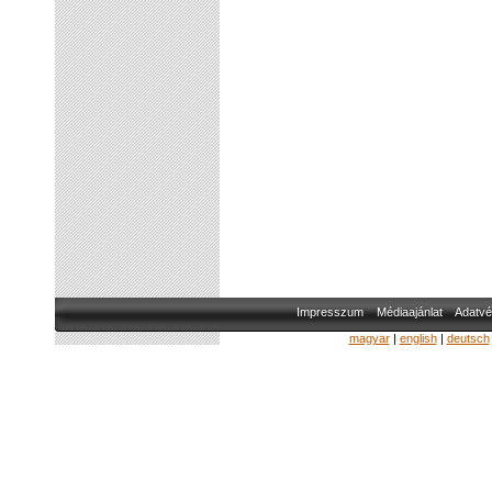
Impresszum
Médiaajánlat
Adatvé
magyar
|
english
|
deutsch