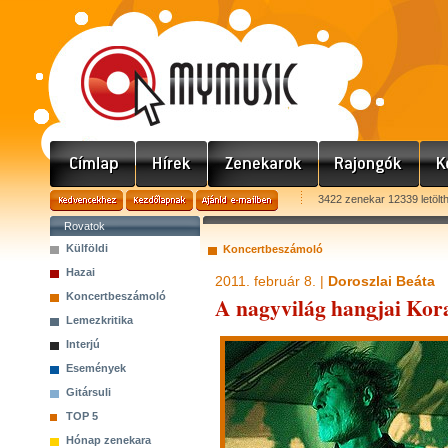
3422 zenekar 12339 letölt
Rovatok
Külföldi
Koncertbeszámoló
Hazai
2011. február 8. |
Doroszlai Beáta
Koncertbeszámoló
A nagyvilág hangjai Ko
Lemezkritika
Interjú
Események
Gitársuli
TOP 5
Hónap zenekara