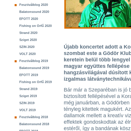
Fesztiválblog 2020
Balatonsound 2020
EFOTT 2020
Fishing on Orfű 2020
Strand 2020
Sziget 2020
Újabb koncertet adott a Ko
SZIN 2020
szombat este a Gödör Klub
VOLT 2020
keretein belül több lengye
Fesztiválblog 2019
magyar együttes fellépése
Balatonsound 2019
hangzásvilágával dúsított 
EFOTT 2019
izgalmas látványtechnikáva
Fishing on Orfű 2019
Bár már a Szeparéban is jó b
Strand 2019
biztosított fellépésével a Ko
Sziget 2019
még januárban, a Gödörben 
SZIN 2019
tényleg kitettek magukért. A
VOLT 2019
dallamok mellett a kreatív viz
Fesztiválblog 2018
effektek gondoskodtak az é
Balatonsound 2018
estéről, így a bandának kös