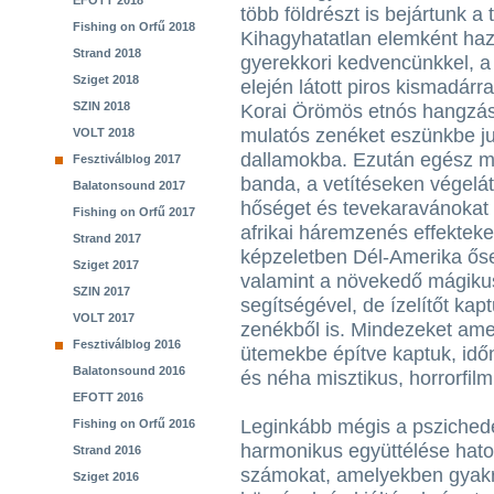
EFOTT 2018
több földrészt is bejártunk a 
Fishing on Orfű 2018
Kihagyhatatlan elemként haz
Strand 2018
gyerekkori kedvencünkkel, a
Sziget 2018
elején látott piros kismadárra
SZIN 2018
Korai Örömös etnós hangzás
mulatós zenéket eszünkbe jut
VOLT 2018
dallamokba. Ezután egész me
Fesztiválblog 2017
banda, a vetítéseken végelát
Balatonsound 2017
hőséget és tevekaravánokat 
Fishing on Orfű 2017
afrikai háremzenés effekteket
Strand 2017
képzeletben Dél-Amerika őse
Sziget 2017
valamint a növekedő mágiku
SZIN 2017
segítségével, de ízelítőt kap
VOLT 2017
zenékből is. Mindezeket ame
Fesztiválblog 2016
ütemekbe építve kaptuk, id
Balatonsound 2016
és néha misztikus, horrorfilm
EFOTT 2016
Leginkább mégis a pszichede
Fishing on Orfű 2016
harmonikus együttélése hatot
Strand 2016
számokat, amelyekben gyakr
Sziget 2016