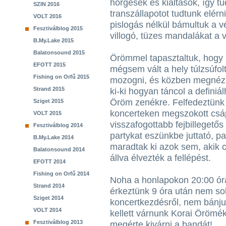
hörgések és kiáltások, így t
SZIN 2016
transzállapotot tudtunk elér
VOLT 2016
pislogás nélkül bámultuk a vé
Fesztiválblog 2015
villogó, tüzes mandalákat a 
B.My.Lake 2015
Balatonsound 2015
Örömmel tapasztaltuk, hogy 
EFOTT 2015
mégsem vált a hely túlzsúfolt
Fishing on Orfű 2015
mozogni, és közben megnézn
Strand 2015
ki-ki hogyan táncol a definiál
Öröm zenékre. Felfedeztünk 
Sziget 2015
koncerteken megszokott csá
VOLT 2015
visszafogottabb fejbillegető
Fesztiválblog 2014
partykat eszünkbe juttató, p
B.My.Lake 2014
maradtak ki azok sem, akik 
Balatonsound 2014
állva élvezték a fellépést.
EFOTT 2014
Fishing on Orfű 2014
Noha a honlapokon 20:00 órai
Strand 2014
érkeztünk 9 óra után nem so
Sziget 2014
koncertkezdésről, nem bánju
VOLT 2014
kellett várnunk Korai Örömék
Fesztiválblog 2013
megérte kivárni a bandát!