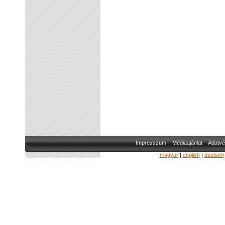
Impresszum
Médiaajánlat
Adatvé
magyar
|
english
|
deutsch