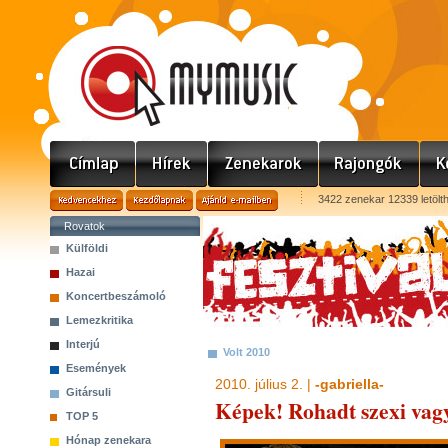
3422 zenekar 12339 letölt
Rovatok
Külföldi
Hazai
Koncertbeszámoló
Lemezkritika
Interjú
Volt 2010
Események
2010. július 2. |
-gabriella-
Gitársuli
Képek! Rohadt szexi va
TOP 5
Hónap zenekara