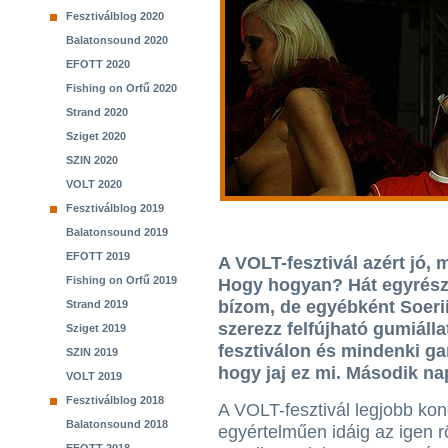
Fesztiválblog 2020
Balatonsound 2020
EFOTT 2020
Fishing on Orfű 2020
Strand 2020
Sziget 2020
SZIN 2020
VOLT 2020
Fesztiválblog 2019
Balatonsound 2019
EFOTT 2019
A VOLT-fesztivál azért jó, 
Fishing on Orfű 2019
Hogy hogyan? Hát egyrészt
bízom, de egyébként Soeri
Strand 2019
szerezz felfújható gumiálla
Sziget 2019
fesztiválon és mindenki ga
SZIN 2019
hogy jaj ez mi. Második na
VOLT 2019
Fesztiválblog 2018
A VOLT-fesztivál legjobb kon
Balatonsound 2018
egyértelműen idáig az igen r