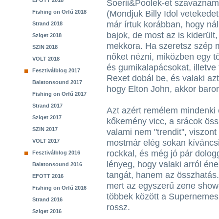
EFOTT 2018
Soerii&Poolek-et szavazná
Fishing on Orfű 2018
(Mondjuk Billy Idol vetekedet
már írtuk korábban, hogy ná
Strand 2018
bajok, de most az is kiderült
Sziget 2018
mekkora. Ha szeretsz szép 
SZIN 2018
nőket nézni, miközben egy tö
VOLT 2018
és gumikalapácsokat, illetve 
Fesztiválblog 2017
Rexet dobál be, és valaki azt
Balatonsound 2017
hogy Elton John, akkor barom
Fishing on Orfű 2017
Strand 2017
Azt azért remélem mindenki 
Sziget 2017
kőkemény vicc, a srácok öss
SZIN 2017
valami nem "trendit", viszont
VOLT 2017
mostmár elég sokan kíváncsia
rockkal, és még jó pár dolog
Fesztiválblog 2016
lényeg, hogy valaki arról éne
Balatonsound 2016
tangát, hanem az összhatás.
EFOTT 2016
mert az egyszerű zene showe
Fishing on Orfű 2016
többek között a Supernemes
Strand 2016
rossz.
Sziget 2016