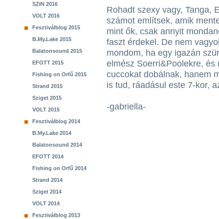
SZIN 2016
Rohadt szexy vagy, Tanga, E
VOLT 2016
számot említsek, amik mente
Fesztiválblog 2015
mint ők, csak annyit mondané
B.My.Lake 2015
faszt érdekel. De nem vagyo
Balatonsound 2015
mondom, ha egy igazán szürr
elmész Soerri&Poolekre, és 
EFOTT 2015
cuccokat dobálnak, hanem me
Fishing on Orfű 2015
is tud, ráadásul este 7-kor,
Strand 2015
Sziget 2015
-gabriella-
VOLT 2015
Fesztiválblog 2014
B.My.Lake 2014
Balatonsound 2014
EFOTT 2014
Fishing on Orfű 2014
Strand 2014
Sziget 2014
VOLT 2014
Fesztiválblog 2013