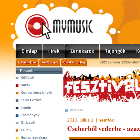
3422 zenekar 12339 letölt
Rovatok
Külföldi
Hazai
Koncertbeszámoló
Lemezkritika
Interjú
Volt 2010
Események
2010. július 1. |
nemfoci
Gitársuli
Cseberből vederbe - aza
TOP 5
Hónap zenekara