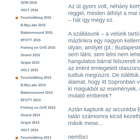
SZIN 2016
Az út gyors volt, néhány kor
VOLT 2016
reggel, minden átfolyt a mai
Fesztiválblog 2015
– hát így megy ez.
B.My.Lake 2015
Balatonsound 2015
A szállásunk – a velünk tartó
mázlinkra egy nagyon kellem
EFOTT 2015
olyan, amilyet (pl.: Budapest
Fishing on Orfű 2015
sem látni, sem lelni nem leh
Strand 2015
hangulatos bárral felszerelt 
Sziget 2015
az imént emlegetett olaszors
VOLT 2015
tudtuk megúszni. De túléltü
Fesztiválblog 2014
álamat, hogy itt Sopronban v
B.My.Lake 2014
ki magukból az események, al
Balatonsound 2014
mulató emberek?
EFOTT 2014
Fishing on Orfű 2014
Aztán kaptunk az arcunkba 
Strand 2014
talán számomra kicsit kezelh
másik mese...
Sziget 2014
VOLT 2014
nemfoci
Fesztiválblog 2013