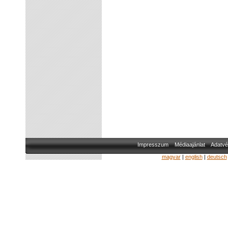
Impresszum
Médiaajánlat
Adatvé
magyar
|
english
|
deutsch