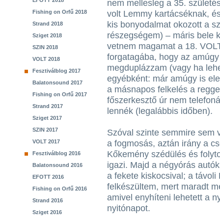
EFOTT 2018
nem mellesleg a 35. születés
Fishing on Orfű 2018
volt Lemmy kartácséknak, é
kis bonyodalmat okozott a s
Strand 2018
részegségem) – máris bele ke
Sziget 2018
vetnem magamat a 18. VOLT-
SZIN 2018
forgatagába, hogy az amúgy
VOLT 2018
megduplázzam (vagy ha lehe
Fesztiválblog 2017
egyébként: már amúgy is el
Balatonsound 2017
a másnapos felkelés a reggel
Fishing on Orfű 2017
főszerkesztő úr nem telefonál
Strand 2017
lennék (legalábbis időben).
Sziget 2017
SZIN 2017
Szóval szinte semmire sem v
VOLT 2017
a fogmosás, aztán irány a cso
Kőkemény szédülés és folyto
Fesztiválblog 2016
igazi. Majd a négyórás autó
Balatonsound 2016
a fekete kiskocsival; a távo
EFOTT 2016
felkészültem, mert maradt m
Fishing on Orfű 2016
amivel enyhíteni lehetett a n
Strand 2016
nyitónapot.
Sziget 2016