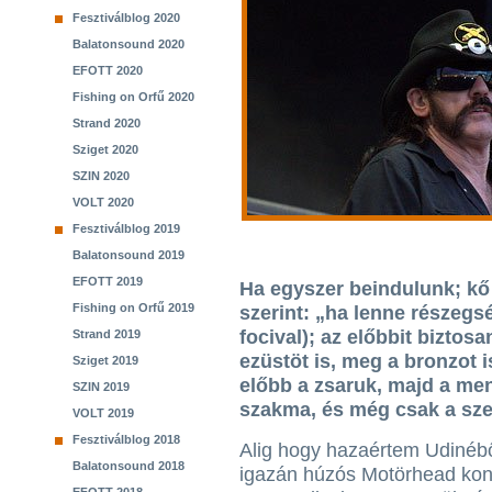
Fesztiválblog 2020
Balatonsound 2020
EFOTT 2020
Fishing on Orfű 2020
Strand 2020
Sziget 2020
SZIN 2020
VOLT 2020
Fesztiválblog 2019
Balatonsound 2019
EFOTT 2019
Ha egyszer beindulunk; kő
Fishing on Orfű 2019
szerint: „ha lenne részeg
focival); az előbbit biztos
Strand 2019
ezüstöt is, meg a bronzot i
Sziget 2019
előbb a zsaruk, majd a ment
SZIN 2019
szakma, és még csak a szez
VOLT 2019
Fesztiválblog 2018
Alig hogy hazaértem Udinébő
Balatonsound 2018
igazán húzós Motörhead konc