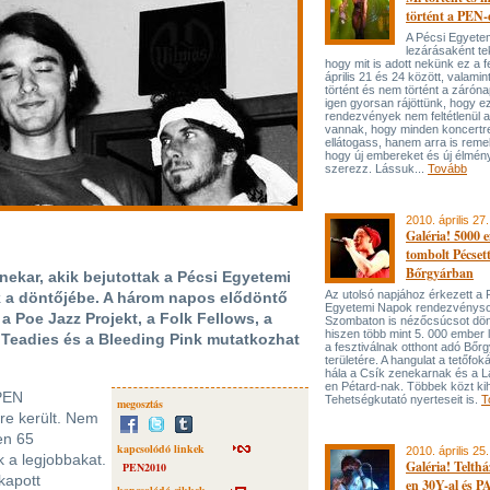
történt a PEN
A Pécsi Egyete
lezárásaként tek
hogy mit is adott nekünk ez a f
április 21 és 24 között, valamin
történt és nem történt a záróna
igen gyorsan rájöttünk, hogy e
rendezvények nem feltétlenül a
vannak, hogy minden koncertr
ellátogass, hanem arra is reme
hogy új embereket és új élmén
szerezz. Lássuk...
Tovább
2010. április 27.
Galéria! 5000 
tombolt Pécsett
Bőrgyárban
zenekar, akik bejutottak a Pécsi Egyetemi
Az utolsó napjához érkezett a 
 a döntőjébe. A három napos elődöntő
Egyetemi Napok rendezvényso
 Poe Jazz Projekt, a Folk Fellows, a
Szombaton is nézőcsúcsot dön
hiszen több mint 5. 000 ember l
e Teadies és a Bleeding Pink mutatkozhat
a fesztiválnak otthont adó Bőr
területére. A hangulat a tetőfok
hála a Csík zenekarnak és a L
en Pétard-nak. Többek közt kih
PEN
Tehetségkutató nyerteseit is.
T
megosztás
re került. Nem
en 65
kapcsolódó linkek
2010. április 25.
uk a legjobbakat.
Galéria! Telth
PEN2010
kapott
en 30Y-al és P