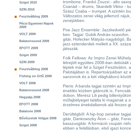
trombone, Frankó Zsuzsi - alto saxo
Sziget 2010
Csanád – drums, Skardelli Viktor - bas
SZIN 2010
Szász Csaba – trumpet. A szintén bu
Változatos zenei világ jellemző ráju
Fesztiválblog 2009
zenéjükben.
Pécsi Egyetemi Napok
2009
Poe Jazz Ensemble: Jazzkedvelő pécsi
VOLT 2009
ben. Tagjai: Gubik András-szaxofon,
gitár, Hofecker Mátyás-nagybőgő, B
Balatonsound 2009
jazz-sztenderdek mellett a XX. szá
EFOTT 2009
játsszák.
Sziget 2009
Folk Fellows: Az Impro Zenei Műhel
SZIN 2009
létrejött együttes 2008-ban debütált
léptek már fel a Sziget Fesztiválon
Fesztiválblog 2008
Palotájában is. Repertoárjukban az a
Fishing on Orfű 2008
sanzonok és a két világháború közöt
VOLT 2008
Pieris: A banda tagjai szintén az Im
Balatonsound 2008
éneklés közben gitározik is, Fencsák
dobon, Merész Lili pedig billentyűkön
Hegyalja 2008
műfajbélyeget találta ki magának a z
EFOTT 2008
érzelmes énekdallamok alá feszes gr
Balatone 2008
Derültégből: A hip-hop zenekar tagja
Bűvészetek Völgye 2008
gitár, Dankowszky Áron – gitár, Fer
basszusgitár. A formáció csupán né
Sziget 2008
ebben a felállásban, első igazi konc