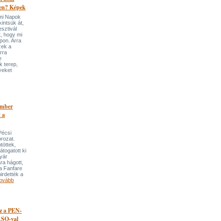
-en? Képek
mi Napok
intsük át,
esztivál
t, hogy mi
pon. Arra
zek a
rra
e
k terep,
yeket
ember
 a
Pécsi
rozat.
töttek,
átogatott ki
gyár
ára hágott,
a Fanfare
irdették a
ovább
áz a PEN-
ASO-val