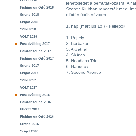
EFOTT 2018
lehetőséget a bemutatkozásra. A há
Fishing on Orfű 2018
Szenes Klubban rendezték meg. Ím
elődöntősök névsora:
Strand 2018
Sziget 2018
1. nap (március 18.) - Fellépők:
SZIN 2018
VOLT 2018
1. Rejtély
2. Borbazár
Fesztiválblog 2017
3. A Gátnál
Balatonsound 2017
4. SKAtch
Fishing on Orfű 2017
5. Headless Trio
Strand 2017
6. Nanoguy
7. Second Avenue
Sziget 2017
SZIN 2017
VOLT 2017
Fesztiválblog 2016
Balatonsound 2016
EFOTT 2016
Fishing on Orfű 2016
Strand 2016
Sziget 2016