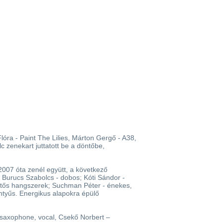
lóra - Paint The Lilies, Márton Gergő - A38,
zenekart juttatott be a döntőbe,
007 óta zenél együtt, a következő
; Burucs Szabolcs - dobos; Kóti Sándor -
ütős hangszerek; Suchman Péter - énekes,
entyűs. Energikus alapokra épülő
r saxophone, vocal, Csekő Norbert –