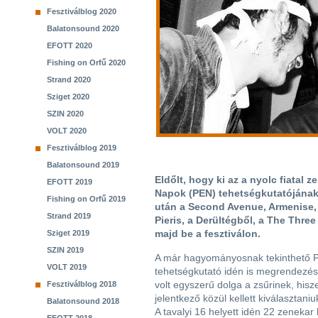
Fesztiválblog 2020
Balatonsound 2020
EFOTT 2020
Fishing on Orfű 2020
Strand 2020
Sziget 2020
SZIN 2020
VOLT 2020
Fesztiválblog 2019
Balatonsound 2019
Eldőlt, hogy ki az a nyolc fiatal 
EFOTT 2019
Napok (PEN) tehetségkutatójának
Fishing on Orfű 2019
után a Second Avenue, Armenise, a
Strand 2019
Pieris, a Derültégből, a The Thre
majd be a fesztiválon.
Sziget 2019
SZIN 2019
A már hagyományosnak tekinthető 
VOLT 2019
tehetségkutató idén is megrendezés
volt egyszerű dolga a zsűrinek, hisz
Fesztiválblog 2018
jelentkező közül kellett kiválasztani
Balatonsound 2018
A tavalyi 16 helyett idén 22 zenekar 