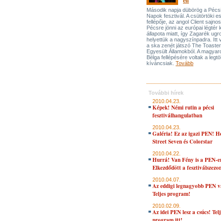
en
Második napja dübörög a Pécs
Napok fesztivál. A csütörtöki es
fellépője, az angol Client sajno
Pécsre jönni az európai légtér 
állapota miatt, így Zagarék ugr
helyettük a nagyszínpadra. Itt v
a ska zenét játszó The Toaste
Egyesült Államokból. A magyar
Bëlga fellépésére voltak a legt
kíváncsiak.
Tovább
További hírek
2010.04.23.
Képek! Némi rutin a pécsi
fesztiválhangulatban
2010.04.23.
Galéria! Ez az igazi PEN! 
Street Seven és Colorstar
2010.04.22.
Hurrá! Van Fény is a PEN-e
Elkezdődött a fesztiválszezo
2010.04.07.
Az eddigi legnagyobb PEN v
Teljes program!
2010.02.09.
Az idei PEN lesz a csúcs! Telj
program itt!