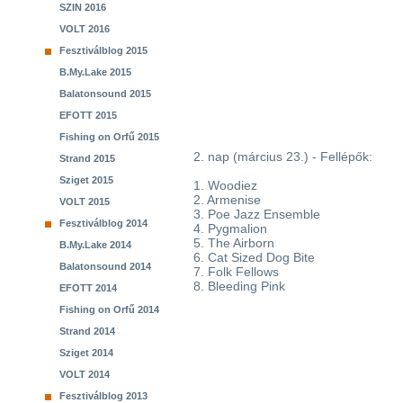
SZIN 2016
VOLT 2016
Fesztiválblog 2015
B.My.Lake 2015
Balatonsound 2015
EFOTT 2015
Fishing on Orfű 2015
2. nap (március 23.) - Fellépők:
Strand 2015
Sziget 2015
1. Woodiez
2. Armenise
VOLT 2015
3. Poe Jazz Ensemble
Fesztiválblog 2014
4. Pygmalion
5. The Airborn
B.My.Lake 2014
6. Cat Sized Dog Bite
Balatonsound 2014
7. Folk Fellows
8. Bleeding Pink
EFOTT 2014
Fishing on Orfű 2014
Strand 2014
Sziget 2014
VOLT 2014
Fesztiválblog 2013