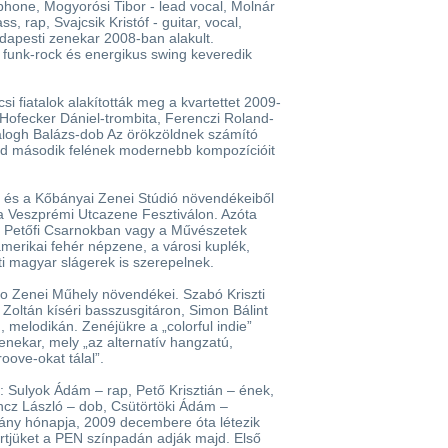
phone, Mogyorósi Tibor - lead vocal, Molnár
s, rap, Svajcsik Kristóf - guitar, vocal,
dapesti zenekar 2008-ban alakult.
k, funk-rock és energikus swing keveredik
 fiatalok alakították meg a kvartettet 2009-
 Hofecker Dániel-trombita, Ferenczi Roland-
alogh Balázs-dob Az örökzöldnek számító
zad második felének modernebb kompozícióit
y és a Kőbányai Zenei Stúdió növendékeiből
 a Veszprémi Utcazene Fesztiválon. Azóta
, a Petőfi Csarnokban vagy a Művészetek
merikai fehér népzene, a városi kuplék,
ti magyar slágerek is szerepelnek.
pro Zenei Műhely növendékei. Szabó Kriszti
 Zoltán kíséri basszusgitáron, Simon Bálint
, melodikán. Zenéjükre a „colorful indie”
enekar, mely „az alternatív hangzatú,
oove-okat tálal”.
i: Sulyok Ádám – rap, Pető Krisztián – ének,
encz László – dob, Csütörtöki Ádám –
hány hónapja, 2009 decembere óta létezik
ertjüket a PEN színpadán adják majd. Első