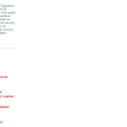
i Egyetemi
te fő
s nem tudott
kaotikus
ottak be
olt viszont
rs az
ok közül a
öbben
Heaven
n!
n! Galéria!
árható -
es