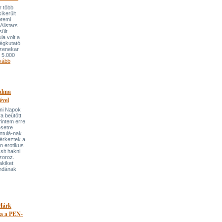
r több
ikerült
etemi
Allstars
ült
la volt a
égkutató
 zenekar
 5.000
vább
alma
ével
mi Napok
a beütött
rintem erre
esetre
ntulá-nak
 érkeztek a
n erotikus
sit hakni
zoroz.
akiket
andának
Márk
ta a PEN-