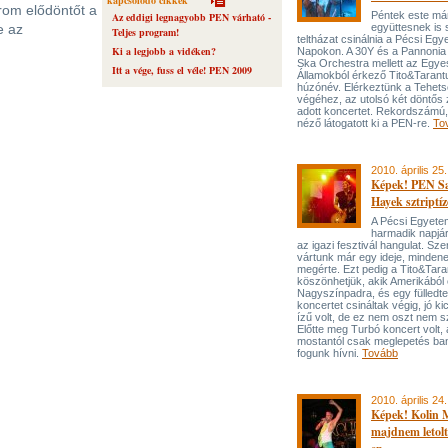
kapcsolódó cikkek
rom elődöntőt a
Péntek este má
Az eddigi legnagyobb PEN várható -
e az
együttesnek is s
Teljes program!
teltházat csinálnia a Pécsi Egy
Ki a legjobb a vidéken?
Napokon. A 30Y és a Pannonia 
Ska Orchestra mellett az Egyes
Itt a vége, fuss el véle! PEN 2009
Államokból érkező Tito&Tarantu
húzónév. Elérkeztünk a Tehets
végéhez, az utolsó két döntős
adott koncertet. Rekordszámú,
néző látogatott ki a PEN-re.
To
2010. április 25.
Képek! PEN S
Hayek sztriptíz
A Pécsi Egyete
harmadik napjár
az igazi fesztivál hangulat. Sze
vártunk már egy ideje, minden
megérte. Ezt pedig a Tito&Tara
köszönhetjük, akik Amerikából
Nagyszínpadra, és egy fülledte
koncertet csináltak végig, jó kic
ízű volt, de ez nem oszt nem s
Előtte meg Turbó koncert volt, 
mostantól csak meglepetés b
fogunk hívni.
Tovább
2010. április 24.
Képek! Kolin 
majdnem letol