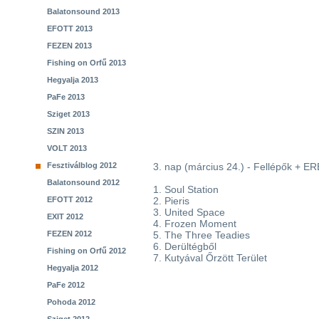
Balatonsound 2013
EFOTT 2013
FEZEN 2013
Fishing on Orfű 2013
Hegyalja 2013
PaFe 2013
Sziget 2013
SZIN 2013
VOLT 2013
Fesztiválblog 2012
3. nap (március 24.) - Fellépők 
Balatonsound 2012
1. Soul Station
EFOTT 2012
2. Pieris
3. United Space
EXIT 2012
4. Frozen Moment
FEZEN 2012
5. The Three Teadies
6. Derültégből
Fishing on Orfű 2012
7. Kutyával Őrzött Terület
Hegyalja 2012
PaFe 2012
Pohoda 2012