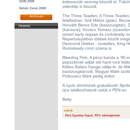
SZIN 2008
kislemezük nemrég készült el, Tükö
videoklip is készült.
Nehéz Zenei 2008
The Three Teadies: A Three Teadies 
Archívum
felállásban: Szili Miklós (gitár), Be
Horváth Bence Ede (basszusgitár), Ze
Hirdetés
(harsona), Kovács Tomasz (szaxofo
ismert early regaae és rocksteady mű
Repertoárjukban többek között megta
Desmond Dekker - Israelites, King Ho
Rocksteady című száma is.
Bleeding Pink: A pécsi banda a ’90-
popszámait adják elő hard-rock feld
Kékes Balázs hangja váltja le, de Mi
basszusgitározik, Magyar Máté szólógi
Potkovácz Márk pedig dobol.
A nyolc döntősnek gratulálunk! Ápril
újra találkozhatunk velük a PEN-en.
Betty
cimkék
Pécsi Egyetemi Napok
,
PEN
,
tehetségkutató