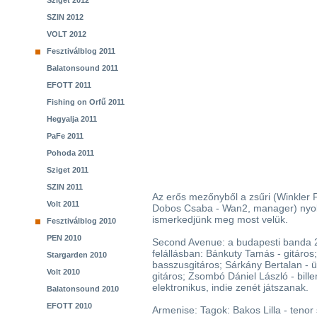
Sziget 2012
SZIN 2012
VOLT 2012
Fesztiválblog 2011
Balatonsound 2011
EFOTT 2011
Fishing on Orfű 2011
Hegyalja 2011
PaFe 2011
Pohoda 2011
Sziget 2011
SZIN 2011
Az erős mezőnyből a zsűri (Winkler F
Volt 2011
Dobos Csaba - Wan2, manager) nyolc 
ismerkedjünk meg most velük.
Fesztiválblog 2010
PEN 2010
Second Avenue: a budapesti banda 2
felállásban: Bánkuty Tamás - gitáros
Stargarden 2010
basszusgitáros; Sárkány Bertalan - 
Volt 2010
gitáros; Zsombó Dániel László - bill
elektronikus, indie zenét játszanak.
Balatonsound 2010
EFOTT 2010
Armenise: Tagok: Bakos Lilla - teno