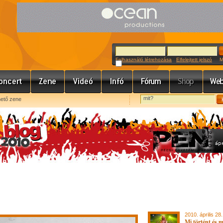
Felhasználó létrehozása
Elfelejtett jelszó
Meg
hető zene
2010. április 28.
Mi történt és 