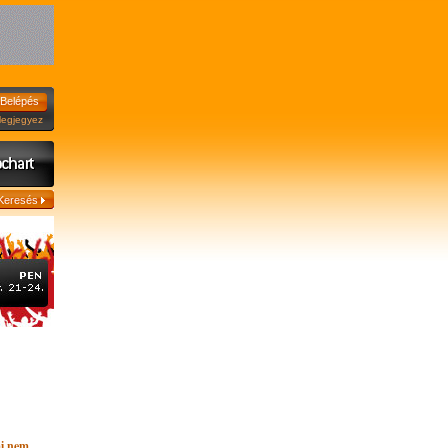
jegyez
mi nem