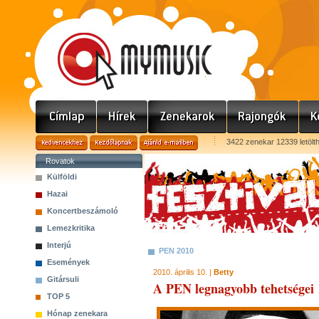
3422 zenekar 12339 letölt
Rovatok
Külföldi
Hazai
Koncertbeszámoló
Lemezkritika
Interjú
PEN 2010
Események
2010. április 10. |
Betty
Gitársuli
A PEN legnagyobb tehetségei
TOP 5
Hónap zenekara