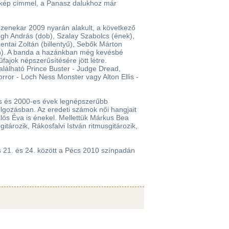
rkép címmel, a Panasz dalukhoz már
zenekar 2009 nyarán alakult, a következő
zzegh András (dob), Szalay Szabolcs (ének),
ntai Zoltán (billentyű), Sebők Márton
n). A banda a hazánkban még kevésbé
fajok népszerűsítésére jött létre.
lálható Prince Buster - Judge Dread,
rror - Loch Ness Monster vagy Alton Ellis -
es és 2000-es évek legnépszerűbb
olgozásban. Az eredeti számok női hangjait
klós Éva is énekel. Mellettük Márkus Bea
tározik, Rákosfalvi István ritmusgitározik,
is 21. és 24. között a Pécs 2010 színpadán