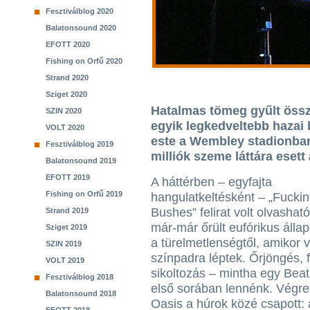
Fesztiválblog 2020
Balatonsound 2020
EFOTT 2020
Fishing on Orfű 2020
Strand 2020
Sziget 2020
Hatalmas tömeg gyűlt öss
SZIN 2020
egyik legkedveltebb hazai 
VOLT 2020
este a Wembley stadionban 
Fesztiválblog 2019
milliók szeme láttára esett
Balatonsound 2019
EFOTT 2019
A háttérben – egyfajta
Fishing on Orfű 2019
hangulatkeltésként – „Fuckin
Bushes” felirat volt olvashat
Strand 2019
már-már őrült eufórikus állap
Sziget 2019
a türelmetlenségtől, amikor v
SZIN 2019
színpadra léptek. Őrjöngés, f
VOLT 2019
sikoltozás – mintha egy Beat
Fesztiválblog 2018
első sorában lennénk. Végre
Balatonsound 2018
Oasis a húrok közé csapott: