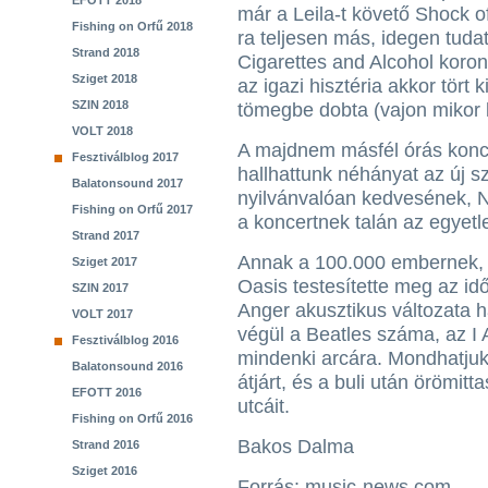
EFOTT 2018
már a Leila-t követő Shock of
Fishing on Orfű 2018
ra teljesen más, idegen tuda
Strand 2018
Cigarettes and Alcohol koro
Sziget 2018
az igazi hisztéria akkor tört 
SZIN 2018
tömegbe dobta (vajon mikor l
VOLT 2018
A majdnem másfél órás konce
Fesztiválblog 2017
hallhattunk néhányat az új 
Balatonsound 2017
nyilvánvalóan kedvesének, Ni
Fishing on Orfű 2017
a koncertnek talán az egyetl
Strand 2017
Annak a 100.000 embernek, ak
Sziget 2017
Oasis testesítette meg az idő
SZIN 2017
Anger akusztikus változata h
VOLT 2017
végül a Beatles száma, az I
Fesztiválblog 2016
mindenki arcára. Mondhatjuk,
Balatonsound 2016
átjárt, és a buli után örömit
EFOTT 2016
utcáit.
Fishing on Orfű 2016
Bakos Dalma
Strand 2016
Sziget 2016
Forrás: music-news.com