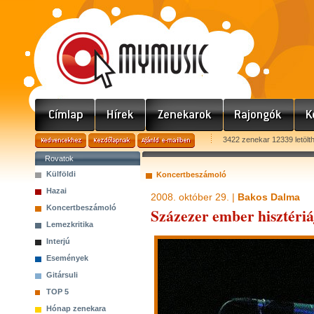
3422 zenekar 12339 letölt
Rovatok
Külföldi
Koncertbeszámoló
Hazai
2008. október 29. |
Bakos Dalma
Koncertbeszámoló
Százezer ember hisztériá
Lemezkritika
Interjú
Események
Gitársuli
TOP 5
Hónap zenekara