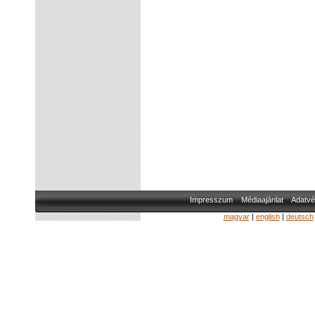
Impresszum
Médiaajánlat
Adatvé
magyar
|
english
|
deutsch