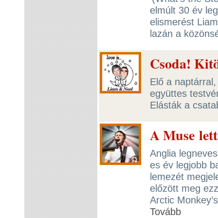
elmúlt 30 év leg
elismerést Liam
lazán a közöns
Csoda! Kitö
Elő a naptárral
együttes testvé
Elásták a csata
A Muse lett
Anglia legneves
es év legjobb b
lemezét megjel
előzött meg ezz
Arctic Monkey’s
Tovább