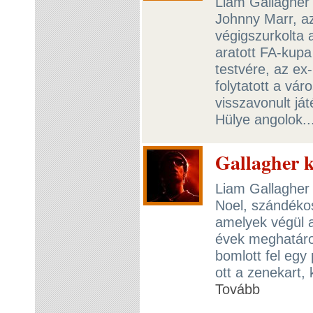
Liam Gallagher
Johnny Marr, az
végigszurkolta a
aratott FA-kup
testvére, az ex
folytatott a vár
visszavonult ját
Hülye angolok..
Gallagher 
Liam Gallagher s
Noel, szándékos
amelyek végül a
évek meghatáro
bomlott fel egy 
ott a zenekart, 
Tovább