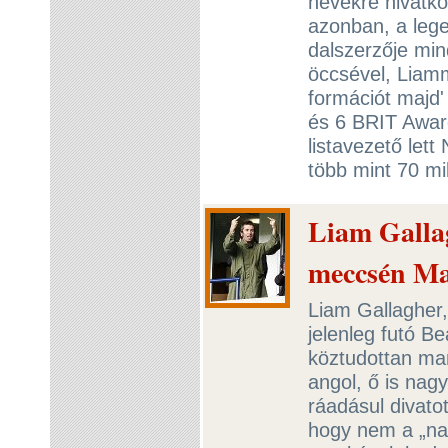
nevekre hivatk
azonban, a leg
dalszerzője min
öccsével, Liamm
formációt majd'
és 6 BRIT Award
listavezető let
több mint 70 mil
Liam Galla
meccsén M
Liam Gallagher
jelenleg futó 
köztudottan man
angol, ő is nagy
ráadásul divato
hogy nem a „na