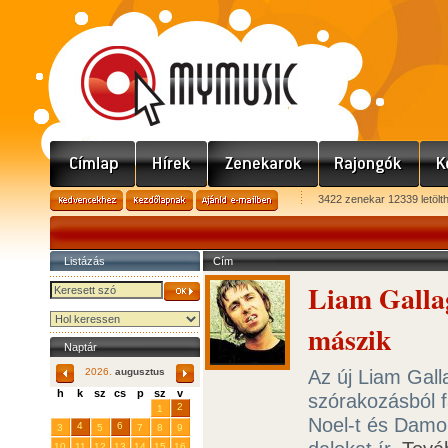
3422 zenekar 12339 letölt
Listázás
Cím
Liam Gallag
mászik
Naptár
Az új Liam Gall
2026.
augusztus
h
k
sz
cs
p
sz
v
szórakozásból f
29
31
2
27
28
30
1
Noel-t és Damon
4
6
3
5
7
8
9
10
11
12
13
14
15
16