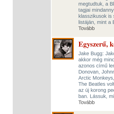
megtudtuk, a B
tagjai mindanny
klasszikusok is
listáján, mint 
Tovább
Egyszerű, k
Jake Bugg: Jake
akkor még mind
azonos című lem
Donovan, Johnn
Arctic Monkeys,
The Beatles volt
az új korong pe
ban. Lássuk, mi
Tovább