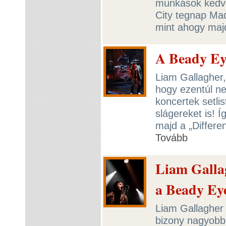
munkások kedve
City tegnap Madr
mint ahogy maj
A Beady Eye
Liam Gallagher,
hogy ezentúl ne
koncertek setlis
slágereket is! 
majd a „Differen
Tovább
Liam Gallag
a Beady Ey
Liam Gallagher 
bizony nagyobbr