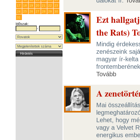
dalokat ír.
Tová
17
18
19
20
21
22
23
24
25
26
27
28
29
30
Ezt hallgat
31
1
2
3
4
5
6
Időszak:
the Rats) T
-
Mindig érdekess
zenészeink sajá
Hirdetés
magyar ír-kelta
frontemberének
Tovább
A zenetörté
Mai összeállítá
legmeghatározób
Lehet, hogy mé
vagy a Velvet R
energikus ember