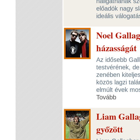
hallgatnának s
előadók nagy s
ideális válogat
Noel Gallag
házasságát
Az idősebb Gall
testvérének, de
zenében kitelje
közös lagzi tal
elmúlt évek mos
Tovább
Liam Gallag
győzött