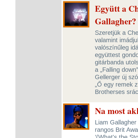
Együtt a Ch
Gallagher?
Szeretjük a Che
valamint imádju
valószínűleg id
együttest gondo
gitárbanda uto
a „Falling down”
Gellerger új sz
„Ő egy remek z
Brotherses srác
Na most ak
Liam Gallagher 
rangos Brit Awa
’(What's the St