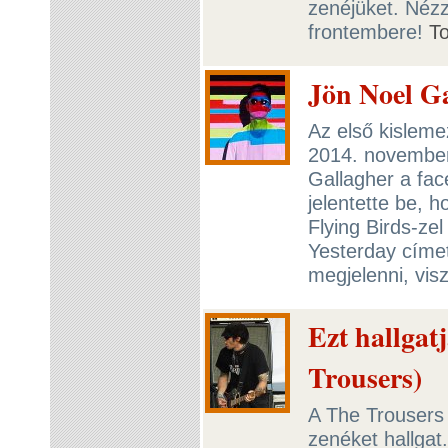
zenéjüket. Nézz
frontembere!
T
Jön Noel G
Az első kislem
2014. november
Gallagher a fac
jelentette be, 
Flying Birds-ze
Yesterday címe
megjelenni, vis
Ezt hallgat
Trousers)
A The Trousers 
zenéket hallgat