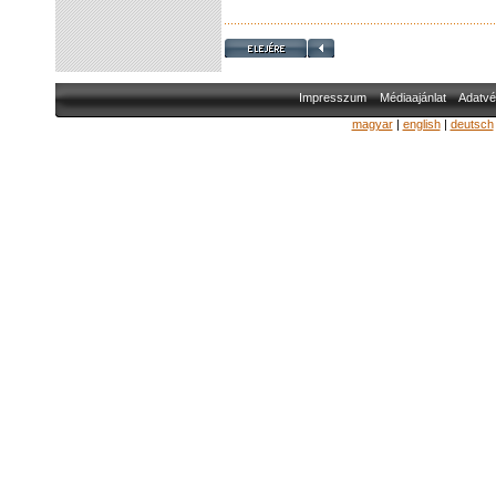
Impresszum
Médiaajánlat
Adatvé
magyar
|
english
|
deutsch