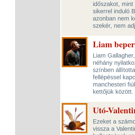
időszakot, mint
sikerrel induló
azonban nem ke
szekér, nem adj
Liam beperl
Liam Gallagher
néhány nyilatkoz
színben állított
fellépéssel ka
manchesteri fiúk
kettőjük között
Utó-Valenti
Ezeket a számok
vissza a Valent