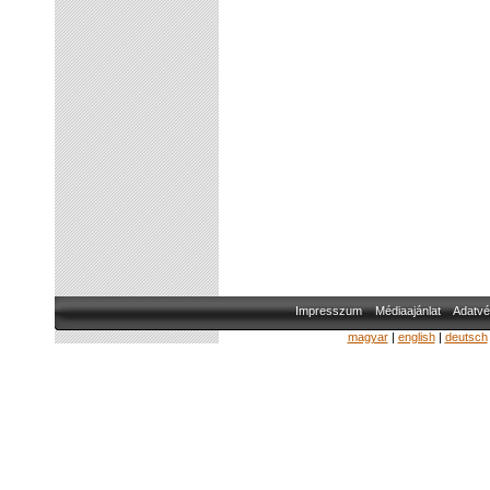
Impresszum
Médiaajánlat
Adatvé
magyar
|
english
|
deutsch