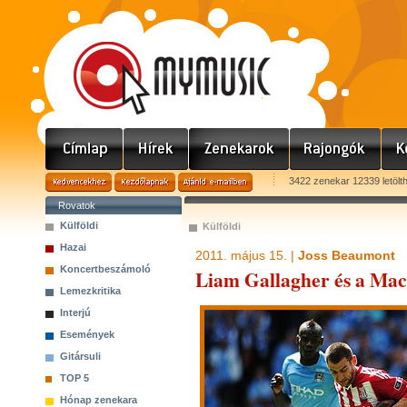
3422 zenekar 12339 letölt
Rovatok
Külföldi
Külföldi
Hazai
2011. május 15. |
Joss Beaumont
Koncertbeszámoló
Liam Gallagher és a Mach
Lemezkritika
Interjú
Események
Gitársuli
TOP 5
Hónap zenekara