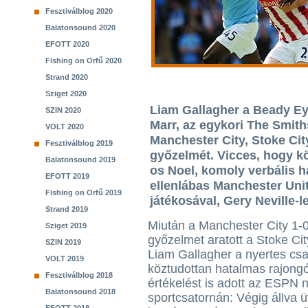
Fesztiválblog 2020
Balatonsound 2020
EFOTT 2020
Fishing on Orfű 2020
Strand 2020
Sziget 2020
Liam Gallagher a Beady Ey
SZIN 2020
Marr, az egykori The Smith
VOLT 2020
Manchester City, Stoke City
Fesztiválblog 2019
győzelmét. Vicces, hogy kö
Balatonsound 2019
os Noel, komoly verbális há
EFOTT 2019
ellenlábas Manchester Unit
Fishing on Orfű 2019
játékosával, Gery Neville-le
Strand 2019
Miután a Manchester City 1-
Sziget 2019
győzelmet aratott a Stoke City
SZIN 2019
Liam Gallagher a nyertes csa
VOLT 2019
köztudottan hatalmas rajong
Fesztiválblog 2018
értékelést is adott az ESPN 
Balatonsound 2018
sportcsatornán: Végig állva ü