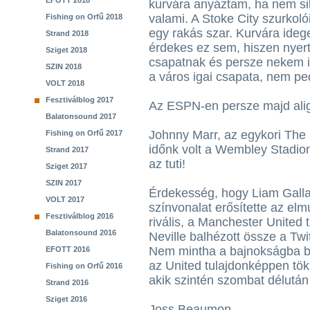
EFOTT 2018
kurvára anyáztam, ha nem si
valami. A Stoke City szurkolói
Fishing on Orfű 2018
egy rakás szar. Kurvára ide
Strand 2018
érdekes ez sem, hiszen nyert
Sziget 2018
csapatnak és persze nekem is
SZIN 2018
a város igai csapata, nem pe
VOLT 2018
Fesztiválblog 2017
Az ESPN-en persze majd alig 
Balatonsound 2017
Johnny Marr, az egykori The S
Fishing on Orfű 2017
időnk volt a Wembley Stadion
Strand 2017
az tuti!
Sziget 2017
SZIN 2017
Érdekesség, hogy Liam Gallag
VOLT 2017
színvonalat erősítette az elm
Fesztiválblog 2016
rivális, a Manchester United 
Balatonsound 2016
Neville balhézott össze a Twi
Nem mintha a bajnokságba bel
EFOTT 2016
az United tulajdonképpen tök
Fishing on Orfű 2016
akik szintén szombat délután
Strand 2016
Sziget 2016
Joss Beaumon