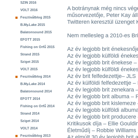
SZIN 2016
A botránynak még nincs vége
VOLT 2016
műsorvezetője, Peter Kay áll
Fesztiválblog 2015
Twitteren keresztül üzenget 
B.My.Lake 2015
Balatonsound 2015
Nem mellesleg a 2010-es Bri
EFOTT 2015
Fishing on Orfű 2015
Az év legjobb brit énekesnője
Strand 2015
Az év legjobb külföldi ének
Az év legjobb brit énekese 
Sziget 2015
Az év legjobb külföldi éneke
VOLT 2015
Az év brit felfedezettje– JLS
Fesztiválblog 2014
Az év külföldi felfedezettje
B.My.Lake 2014
Az év legjobb brit zenekara 
Balatonsound 2014
Az év legjobb brit albuma –
EFOTT 2014
Az év legjobb brit kislemeze
Fishing on Orfű 2014
Az év legjobb külföldi alb
Strand 2014
Az év legjobb brit producere
Sziget 2014
Kritikusok díja – Ellie Gouldi
VOLT 2014
Életműdíj – Robbie Williams
Fesztiválblog 2013
Az elmúlt 30 év legjobb brit