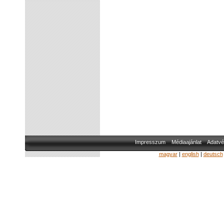
Impresszum
Médiaajánlat
Adatvé
magyar
|
english
|
deutsch