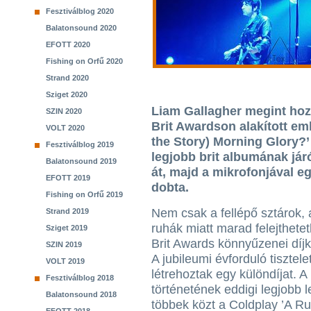
Fesztiválblog 2020
Balatonsound 2020
EFOTT 2020
Fishing on Orfű 2020
Strand 2020
Sziget 2020
Liam Gallagher megint hozt
SZIN 2020
Brit Awardson alakított em
VOLT 2020
the Story) Morning Glory?’
Fesztiválblog 2019
legjobb brit albumának járó
Balatonsound 2019
át, majd a mikrofonjával e
EFOTT 2019
dobta.
Fishing on Orfű 2019
Nem csak a fellépő sztárok, 
Strand 2019
ruhák miatt marad felejthetet
Sziget 2019
Brit Awards könnyűzenei díjk
SZIN 2019
A jubileumi évforduló tisztele
VOLT 2019
létrehoztak egy különdíjat. A
Fesztiválblog 2018
történetének eddigi legjobb
Balatonsound 2018
többek közt a Coldplay ’A Ru