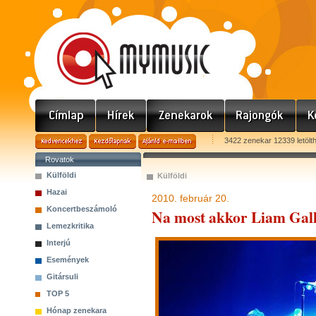
3422 zenekar 12339 letölt
Rovatok
Külföldi
Külföldi
Hazai
2010. február 20.
Koncertbeszámoló
Na most akkor Liam Gall
Lemezkritika
Interjú
Események
Gitársuli
TOP 5
Hónap zenekara