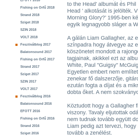
EFOTT 2018
to the Head’ albumát és Phil 
Fishing on Orfű 2018
Head ’ alkotását is jelölték.
Strand 2018
Morning Glory?’ 1995-ben kés
Sziget 2018
egyik legnagyobb sláger a Wo
SZIN 2018
A gálán Liam Gallagher, az e
VOLT 2018
színpadra hogy átvegye az 
Fesztiválblog 2017
köszönetet mondott a rajong
Balatonsound 2017
tagjainak, akikkel ezt az alb
Fishing on Orfű 2017
White, Paul "Guigsy" McGuig
Strand 2017
Egyetlen embert nem említett
Sziget 2017
zenekar fő dalszerzője, gitáro
SZIN 2017
ezután fogta a díjat és a mi
VOLT 2017
dobta őket. A nem szokványos
Fesztiválblog 2016
Balatonsound 2016
Köztudott hogy a Gallagher f
EFOTT 2016
viszony. Tavaly eljutottak od
nem tudnak tovább együtt dol
Fishing on Orfű 2016
Liam pedig azt tervezi, hogy 
Strand 2016
tovább a zenélést.
Sziget 2016