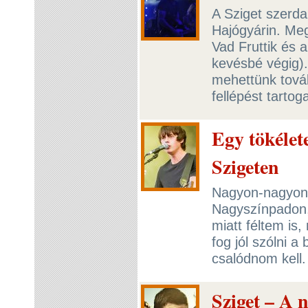
A Sziget szerda
Hajógyárin. Meg
Vad Fruttik és a
kevésbé végig).
mehettünk továb
fellépést tartog
Egy tökélet
Szigeten
Nagyon-nagyon 
Nagyszínpadon,
miatt féltem is
fog jól szólni a
csalódnom kell.
Sziget – A 