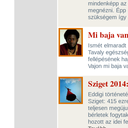
mindenképp az 
megnézni. Épp e
szükségem így 
Mi baja va
Ismét elmaradt 
Tavaly egészsé
fellépésének ha
Vajon mi baja v
Sziget 2014
Eddigi történet
Sziget: 415 ezr
teljesen megúju
bérletek fogytak
hozott az idei f