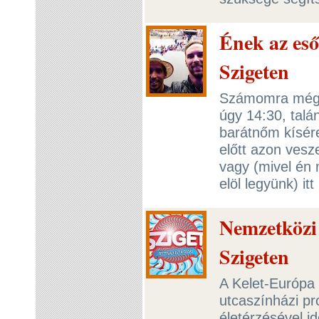
Ének az es
Szigeten
Számomra még k
úgy 14:30, talá
barátnőm kísér
előtt azon ves
vagy (mivel én
elöl legyünk) i
Nemzetközi
Szigeten
A Kelet-Európa
utcaszínházi pr
életérzésével idé