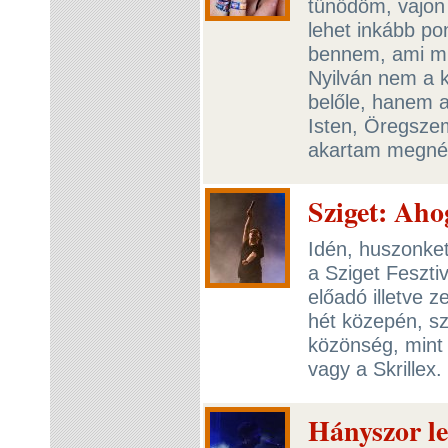
tűnődöm, vajon 
lehet inkább po
bennem, ami mia
Nyilván nem a k
belőle, hanem a
Isten, Öregsze
akartam megnéz
Sziget: Aho
Idén, huszonke
a Sziget Fesztiv
előadó illetve z
hét közepén, sz
közönség, mint
vagy a Skrillex.
Hányszor le