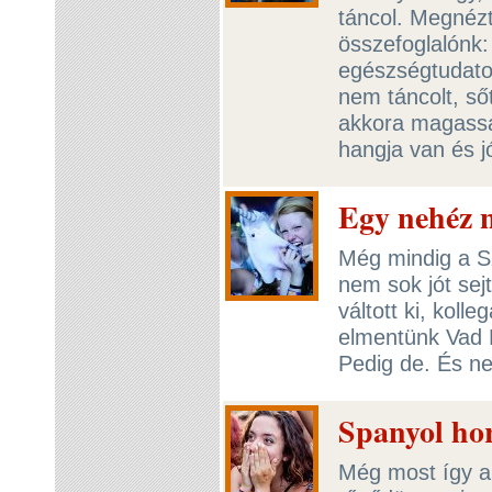
táncol. Megnézt
összefoglalónk:
egészségtudato
nem táncolt, ső
akkora magassa
hangja van és j
Egy nehéz n
Még mindig a Sz
nem sok jót sejt
váltott ki, kol
elmentünk Vad F
Pedig de. És 
Spanyol ho
Még most így a 