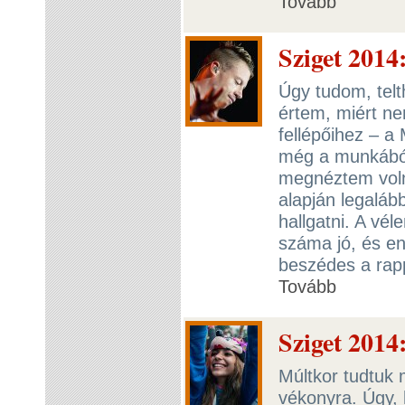
Tovább
Sziget 2014
Úgy tudom, telt
értem, miért n
fellépőihez – a
még a munkából,
megnéztem volna
alapján legalább
hallgatni. A vé
száma jó, és en
beszédes a rap
Tovább
Sziget 2014:
Múltkor tudtuk m
vékonyra. Úgy,