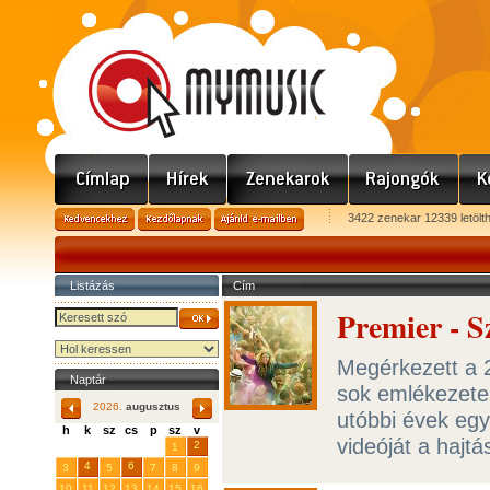
3422 zenekar 12339 letölt
Listázás
Cím
Premier - S
Megérkezett a 2
Naptár
sok emlékezetes
2026.
augusztus
utóbbi évek egy
h
k
sz
cs
p
sz
v
videóját a hajt
29
31
2
27
28
30
1
4
6
3
5
7
8
9
10
11
12
13
14
15
16