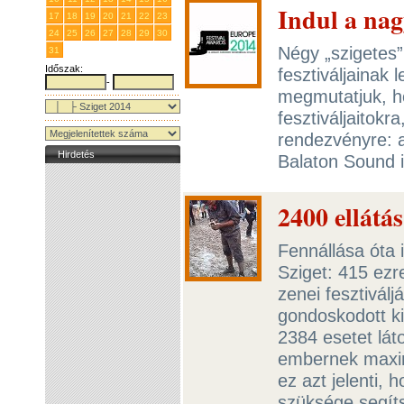
Indul a nag
17
18
19
20
21
22
23
24
25
26
27
28
29
30
Négy „szigetes”
31
1
2
3
4
5
6
Időszak:
fesztiváljainak
-
megmutatjuk, h
fesztiváljaitokr
rendezvényre: 
Hirdetés
Balaton Sound i
2400 ellátás
Fennállása óta 
Sziget: 415 ez
zenei fesztiválj
gondoskodott ki
2384 esetet lát
embernek maxim
ez azt jelenti, 
szüksége segít