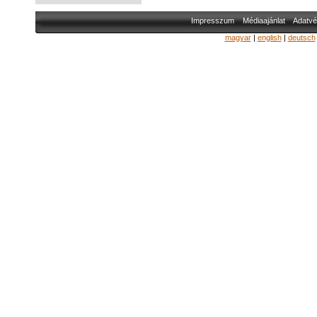
Impresszum
Médiaajánlat
Adatvé
magyar
|
english
|
deutsch