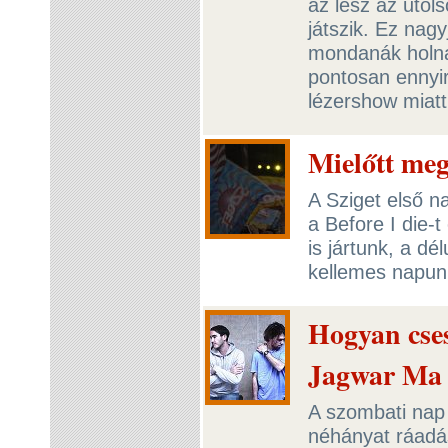
az lesz az utol
játszik. Ez nag
mondanák holna
pontosan ennyire
lézershow miat
Mielőtt meg
A Sziget első n
a Before I die-
is jártunk, a dé
kellemes napunk
Hogyan cses
Jagwar Ma 
A szombati nap t
néhányat ráadá