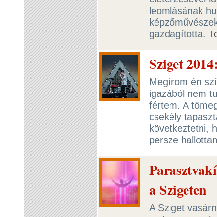
leomlásának hus
képzőművészek
gazdagította.
T
Sziget 2014
Megírom én szív
igazából nem t
fértem. A tömeg
csekély tapaszt
következtetni, h
persze hallotta
Parasztvakí
a Szigeten
A Sziget vasárn