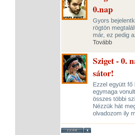
0.nap
Gyors bejelentk
rögtön megtalál
már, ez pedig 
Tovább
Sziget - 0.
sátor!
Ezzel együtt fő
egymaga vonulta
összes többi s
Nézzük hát meg
olvadozom ily m