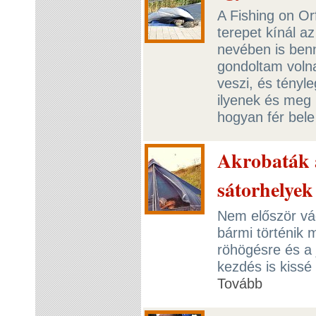
A Fishing on Orf
terepet kínál az
nevében is benn
gondoltam volna
veszi, és tényle
ilyenek és meg 
hogyan fér bele
Akrobaták a 
sátorhelyek
Nem először vá
bármi történik 
röhögésre és a 
kezdés is kissé
Tovább