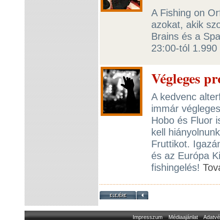
A Fishing on Or
azokat, akik sz
Brains és a Spa
23:00-tól 1.990 
Végleges pr
A kedvenc alter
immár végleges!
Hobo és Fluor i
kell hiányolnun
Fruttikot. Igaz
és az Európa Ki
fishingelés!
Tov
Impresszum
Médiaajánlat
Adatvé