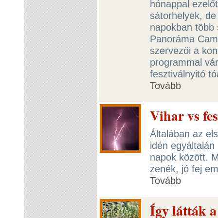
hónappal ezelőt
sátorhelyek, de
napokban több s
Panoráma Camp
szervezői a kon
programmal várj
fesztiválnyitó 
Tovább
Vihar vs fes
Általában az el
idén egyáltalán
napok között. M
zenék, jó fej e
Tovább
Így látták 