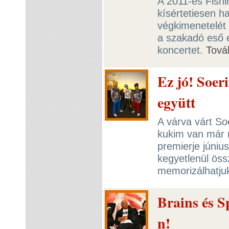
A 2011-es Fishi
kísértetiesen ha
végkimenetelét 
a szakadó eső 
koncertet.
Tová
Ez jó! Soer
együtt
A várva várt So
kukim van már m
premierje júniu
kegyetlenül öss
memorizálhatju
Brains és S
n!