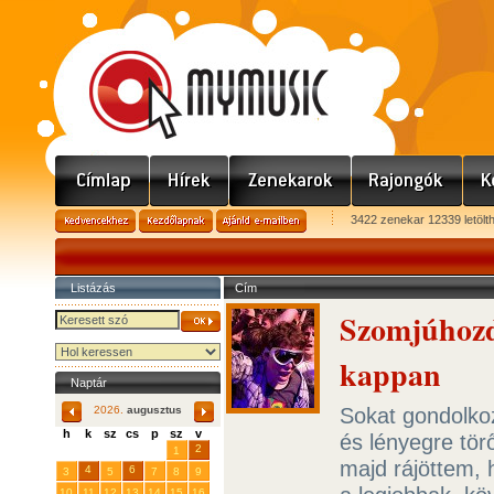
3422 zenekar 12339 letölt
Listázás
Cím
Szomjúhozd 
kappan
Naptár
Sokat gondolko
2026.
augusztus
h
k
sz
cs
p
sz
v
és lényegre tör
29
31
2
27
28
30
1
majd rájöttem,
4
6
3
5
7
8
9
10
11
12
13
14
15
16