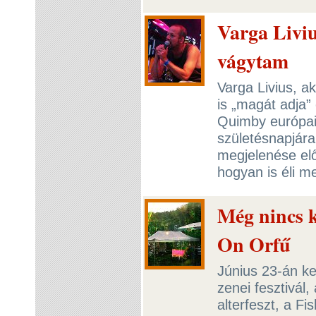
Varga Liviu
vágytam
Varga Livius, 
is „magát adja” 
Quimby európai 
születésnapjára
megjelenése elő
hogyan is éli m
Még nincs k
On Orfű
Június 23-án ke
zenei fesztivál,
alterfeszt, a F