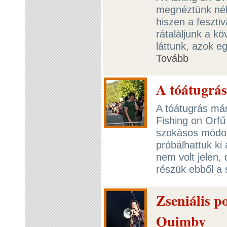
megnéztünk néh
hiszen a fesztiv
rátaláljunk a k
láttunk, azok eg
Tovább
A tóátugrás
A tóátugrás m
Fishing on Orf
szokásos módon
próbálhattuk ki
nem volt jelen, 
részük ebből a
Zseniális po
Quimby