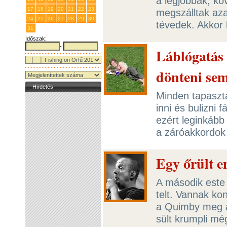
a legjobbak, k
17
18
19
20
21
22
23
megszálltak az
24
25
26
27
28
29
30
tévedek. Akkor
31
1
2
3
4
5
6
Időszak:
-
Láblógatás 
dönteni sem
Hirdetés
Minden tapaszta
inni és bulizni 
ezért leginkább 
a záróakkordok
Egy őrült 
A második este
telt. Vannak kon
a Quimby meg az
sült krumpli mé