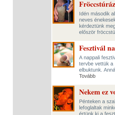
Fröccstúráz
Idén második al
neves énekesek 
kérdeztünk meg 
először fröccst
Fesztivál na
A nappali feszt
tervbe vettük 
elbuktunk. Anná
Tovább
Nekem ez vol
Pénteken a sza
lefoglaltak min
értünk ki a fesz