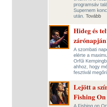
programsáv talá
Supernem koncer
után.
Tovább
Hideg és te
zárónapján
A szombati napo
elérte a maximu
Orfűi Kempingbe
ahhoz, hogy még
fesztivál megőr
Lejött a sz
Fishing On
A Fishing on Or