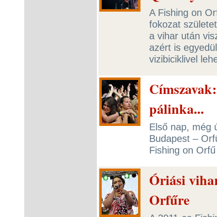
A Fishing on Or
fokozat születe
a vihar után vi
azért is egyedül
vizibiciklivel l
Címszavak: 
pálinka...
Első nap, még ú
Budapest – Orfű
Fishing on Orfű
Óriási vihar
Orfűre