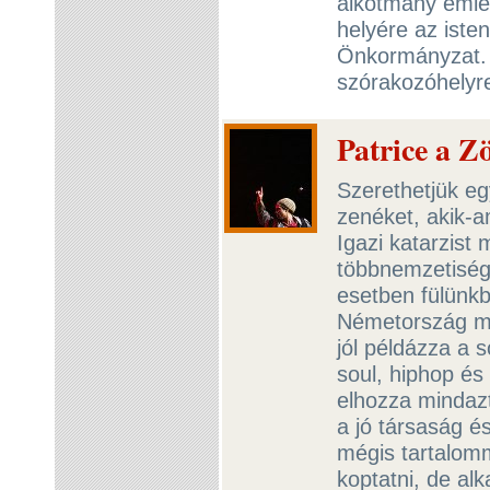
alkotmány emlék
helyére az isten
Önkormányzat. 
szórakozóhelyre
Patrice a 
Szerethetjük eg
zenéket, akik-a
Igazi katarzist 
többnemzetiségű
esetben fülünkb
Németország me
jól példázza a 
soul, hiphop és
elhozza mindaz
a jó társaság és
mégis tartalomma
koptatni, de alk