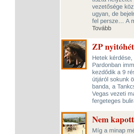
vezetősége közl
ugyan, de bejel
fel persze… A m
Tovább
ZP nyitóhé
Hetek kérdése, 
Pardonban immár
kezdődik a 9 r
útjáról sokunk 
banda, a Tankcs
Vegas vezeti ma
fergeteges buli
Nem kapott 
Míg a minap mé