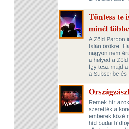
Tüntess te 
minél több
A Zöld Pardon i
talán örökre. Ha
nagyon nem ért
a helyed a Zöld
Így tesz majd a 
a Subscribe és a
Országzászl
Remek hír azok
szerették a konc
emberek közé m
híd budai hídfőj