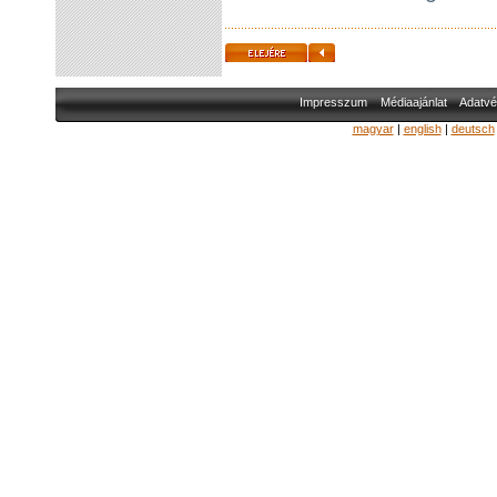
Impresszum
Médiaajánlat
Adatvé
magyar
|
english
|
deutsch