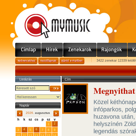
3422 zenekar 12339 letölt
Listázás
Cím
Megnyithat
Közel kéthónapo
Naptár
infóparkos, po
2026.
augusztus
huzavona után,
h
k
sz
cs
p
sz
v
helyszínén Zöld
29
31
2
27
28
30
1
4
6
legendás szóra
3
5
7
8
9
10
11
12
13
14
15
16