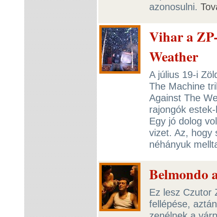
azonosulni.
Tov
Vihar a ZP
Weather
A július 19-i Z
The Machine tri
Against The Wea
rajongók estek-
Egy jó dolog vo
vizet. Az, hogy
néhányuk mellta
Belmondo a
Ez lesz Czutor 
fellépése, aztá
zenélnek a várp