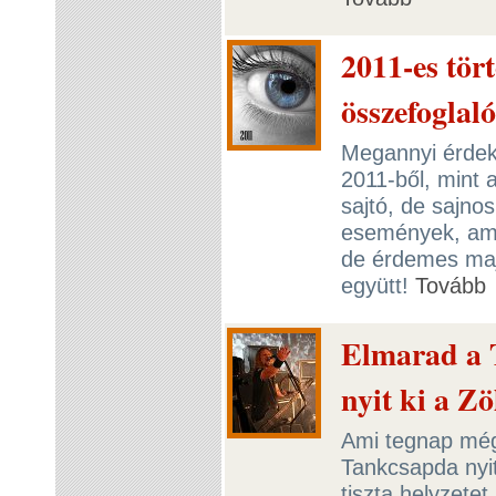
2011-es tör
összefoglaló
Megannyi érdeke
2011-ből, mint a
sajtó, de sajnos
események, ame
de érdemes maj
együtt!
Tovább
Elmarad a 
nyit ki a Z
Ami tegnap még 
Tankcsapda nyit
tiszta helyzete