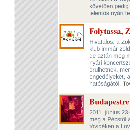
követően pedig 
jelentős nyári f
Folytassa, 
Hivatalos: a Zö
klub immár zöld
de aztán meg mé
nyári koncertsz
örülhetnek, mer
engedélyeket, a
hatóságától.
To
Budapestre 
2011. június 23
meg a Pécstől al
tóvidéken a Lov