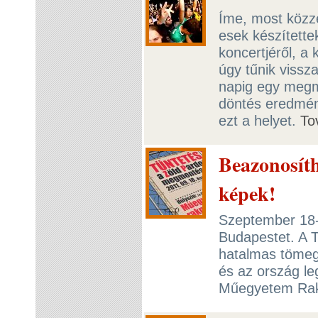
Íme, most közzé
esek készített
koncertjéről, a
úgy tűnik vissz
napig egy megma
döntés eredmén
ezt a helyet.
To
Beazonosíth
képek!
Szeptember 18-
Budapestet. A T
hatalmas tömege
és az ország le
Műegyetem Rak