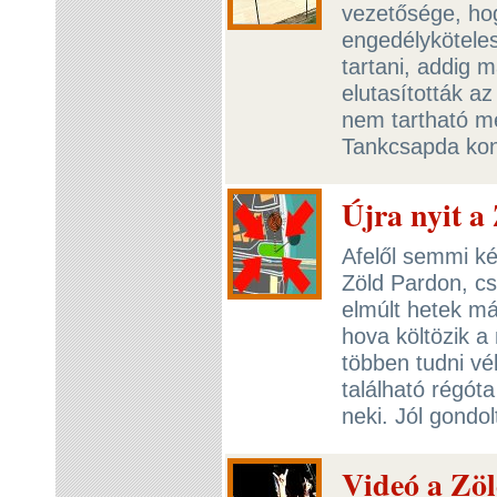
vezetősége, ho
engedélykötele
tartani, addig m
elutasították a
nem tartható meg
Tankcsapda kon
Újra nyit 
Afelől semmi ké
Zöld Pardon, cs
elmúlt hetek má
hova költözik a
többen tudni vé
található régóta
neki. Jól gondol
Videó a Zöl