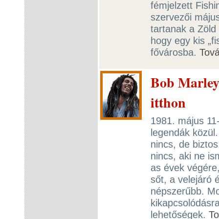
fémjelzett Fishi
szervezői május
tartanak a Zöld 
hogy egy kis „f
fővárosba.
Tov
Bob Marley
itthon
1981. május 11-
legendák közül.
nincs, de biztos
nincs, aki ne is
as évek végére,
sőt, a velejáró 
népszerűbb. Mos
kikapcsolódásra
lehetőségek.
T