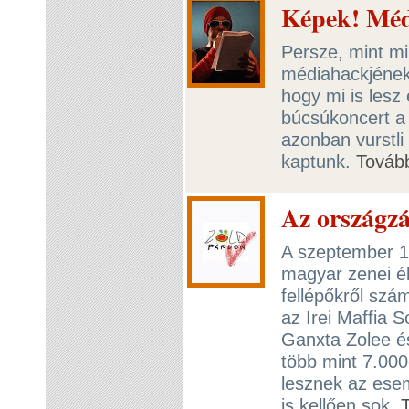
Képek! Médi
Persze, mint mi
médiahackjének 
hogy mi is lesz
búcsúkoncert a
azonban vurstli
kaptunk.
Továb
Az országzá
A szeptember 18
magyar zenei él
fellépőkről szá
az Irei Maffia
Ganxta Zolee és 
több mint 7.000
lesznek az ese
is kellően sok.